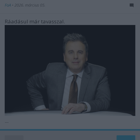
FoA
•
2026. március 05.
Ráadásul már tavasszal.
...