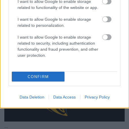
I want to allow Google to enable storage
related to functionality of the website or app.
Itt egy újabb bízonyíték arra, hogy
I want to allow Google to enable storage
heteken belül indul az új Heti Hetes
related to personalization.
FoA
•
2026. március 23.
I want to allow Google to enable storage
related to security, including authentication
functionality and fraud prevention, and other
Már a műsor új logója is ismert.
user protection.
CONFIRM
Data Deletion
Data Access
Privacy Policy
...