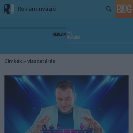
ReklámInvázió
Címkék
»
visszatérés