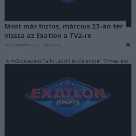
Most már biztos, március 23-án tér
vissza az Exatlon a TV2-re
ReklámInvázió
•
2026. március 06.
A műsorvezető Palik László és Gelencsér Tímea lesz.