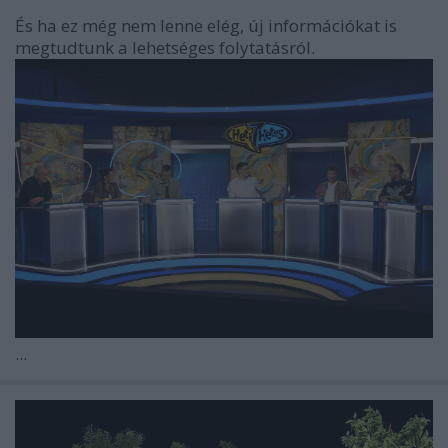
És ha ez még nem lenne elég, új információkat is
megtudtunk a lehetséges folytatásról.
...