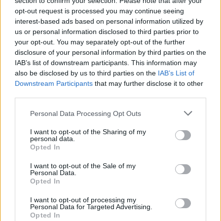
section to confirm your selection. Please note that after your
opt-out request is processed you may continue seeing
interest-based ads based on personal information utilized by
us or personal information disclosed to third parties prior to
your opt-out. You may separately opt-out of the further
disclosure of your personal information by third parties on the
IAB’s list of downstream participants. This information may
Frei Tamás tárgyalt az RTL-lel a
also be disclosed by us to third parties on the
IAB’s List of
Downstream Participants
that may further disclose it to other
visszatéréséről, de nem lett belőle
third parties.
semmi
Please note that this website/app uses one or more Google
Personal Data Processing Opt Outs
FoA
•
2026. május 24.
services and may gather and store information including but
not limited to your visit or usage behaviour. You may click to
I want to opt-out of the Sharing of my
personal data.
grant or deny consent to Google and its third-party tags to
Nem találták meg a közös nevezőt.
Opted In
use your data for below specified purposes in below Google
consent section.
I want to opt-out of the Sale of my
Personal Data.
Opted In
I want to opt-out of processing my
Personal Data for Targeted Advertising.
Opted In