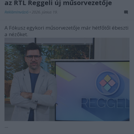
az RTL Reggeli új műsorvezetője
ReklámInvázió
•
2026. június 19.
A Fókusz egykori műsorvezetője már hétfőtől ébeszti
a nézőket.
...