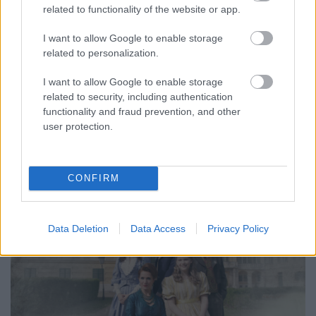
related to functionality of the website or app.
I want to allow Google to enable storage
related to personalization.
A TV2 szlovén testvércsatornája adja
a magyar RTL egyik saját gyártású
I want to allow Google to enable storage
related to security, including authentication
sorozatát
functionality and fraud prevention, and other
FoA
•
2024. október 17.
user protection.
A Bátrak földje már fut is a Planet TV Planet Eva
nevű csatornáján.
CONFIRM
Data Deletion
Data Access
Privacy Policy