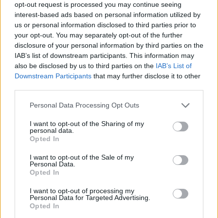
opt-out request is processed you may continue seeing
interest-based ads based on personal information utilized by
us or personal information disclosed to third parties prior to
your opt-out. You may separately opt-out of the further
disclosure of your personal information by third parties on the
IAB’s list of downstream participants. This information may
also be disclosed by us to third parties on the
IAB’s List of
Downstream Participants
that may further disclose it to other
third parties.
Hivatalos: távozik a TV2
Please note that this website/app uses one or more Google
Personal Data Processing Opt Outs
vezérigazgatója
services and may gather and store information including but
not limited to your visit or usage behaviour. You may click to
I want to opt-out of the Sharing of my
FoA
•
2025. április 22.
personal data.
grant or deny consent to Google and its third-party tags to
Opted In
use your data for below specified purposes in below Google
Kedden "közös megegyezéssel" távozott
consent section.
I want to opt-out of the Sale of my
Personal Data.
Pavel Stanchev a TV2 Csoporttól. Utódja Vaszily
Opted In
Miklós lesz.
I want to opt-out of processing my
Personal Data for Targeted Advertising.
Opted In