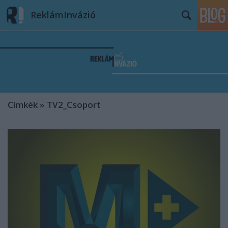
ReklámInvázió
Címkék
»
TV2_Csoport