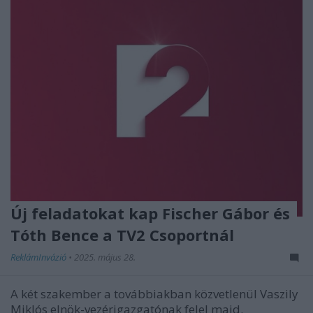
Új feladatokat kap Fischer Gábor és
Tóth Bence a TV2 Csoportnál
ReklámInvázió
•
2025. május 28.
A két szakember a továbbiakban közvetlenül Vaszily
Miklós elnök-vezérigazgatónak felel majd.