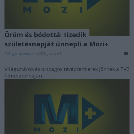
Öröm és bódottá: tizedik
születésnapját ünnepli a Mozi+
Kólinger Zsombor
•
2026. július 01.
Világsztárok és országos tévépremierek jönnek a TV2
filmcsatornáján.