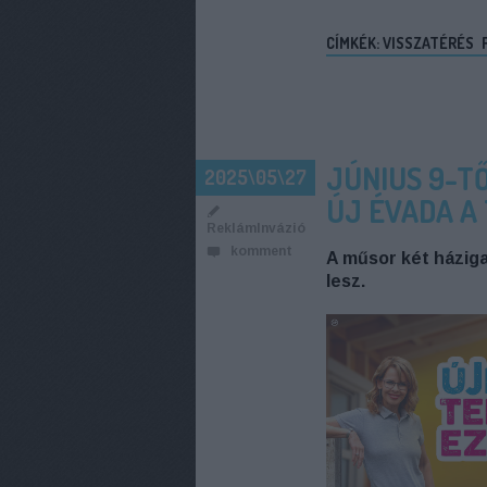
CÍMKÉK:
VISSZATÉRÉS
JÚNIUS 9-T
2025\05\27
ÚJ ÉVADA A
ReklámInvázió
komment
A műsor két háziga
lesz.