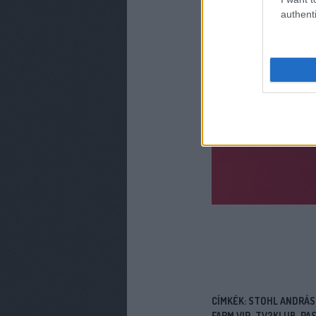
authenti
CÍMKÉK:
STOHL ANDRÁS
FARM VIP
TV2KLUB
PAS