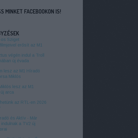
S MINKET FACEBOOKON IS!
GYZÉSEK
-os Sziget
filmjeivel erősít az M1
us végén indul a Troll
hában új évada
 lesz az M1 Híradó
orsa Miklós
Miklós lesz az M1
új arca
zhetünk az RTL-en 2026
?
radó és Aktív - Már
l indulnak a TV2 új
orai