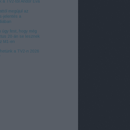
k a TV2-től Andor Éva
ttól megújul az
s-jelentés a
iában
 úgy fest, hogy még
tus 20-án se lesznek
az M1-en
zhetünk a TV2-n 2026
?