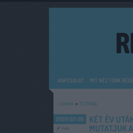
KAPCSOLAT
MIT NÉZTÜNK RÉG
Címkék
»
TV2Klub
KÉT ÉV UTÁN
2026\03\08
MUTATJUK A
FoA