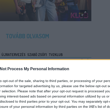
TOVÁBB OLVASOM
ÚJRATERVEZÉS
SZABÓ ZSÓFI
TV2KLUB
Not Process My Personal Information
to opt-out of the sale, sharing to third parties, or processing of your per
MELLETT EGY MÁSIK
formation for targeted advertising by us, please use the below opt-out s
A IS ADJA A SISSI-FILMEKET
r selection. Please note that after your opt-out request is processed y
eing interest-based ads based on personal information utilized by us or
disclosed to third parties prior to your opt-out. You may separately opt-
teste és karácsony mindkét napján meg lehet
losure of your personal information by third parties on the IAB’s list of
klámokkal.