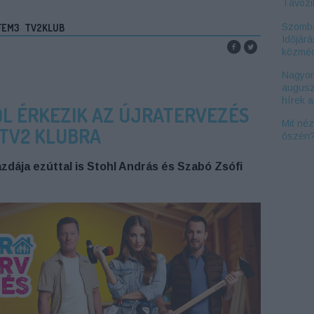
Távozi
Szomba
FEM3
TV2KLUB
Időjárá
közméd
Nagyon
augusz
hírek 
ŐL ÉRKEZIK AZ ÚJRATERVEZÉS
Mit né
 TV2 KLUBRA
őszén
zdája ezúttal is Stohl András és Szabó Zsófi