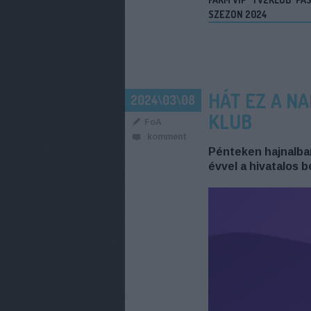
SZEZON 2024
HÁT EZ A NA
2024\03\08
KLUB
FoA
komment
Pénteken hajnalban
évvel a hivatalos b