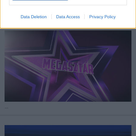
Kólinger Zsombor
•
2026. április 27.
Data Deletion
Data Access
Privacy Policy
Ketten távoznak, ketten maradnak az ítészek
székében.
...