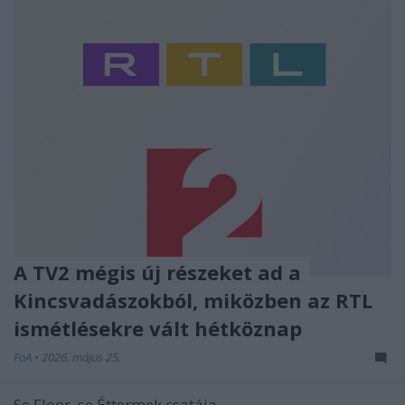
A TV2 mégis új részeket ad a
Kincsvadászokból, miközben az RTL
ismétlésekre vált hétköznap
FoA
•
2026. május 25.
Se Floor, se Éttermek csatája...