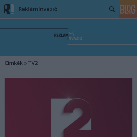
ReklámInvázió
Címkék
»
TV2