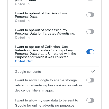
grant or deny consent to Google and its third-party tags to
Opted In
use your data for below specified purposes in below Google
consent section.
I want to opt-out of the Sale of my
29 év után megszűnik a Tények a
Personal Data.
Opted In
TV2-n
I want to opt-out of processing my
FoA
•
2026. május 07.
Personal Data for Targeted Advertising.
Opted In
Egy korszak véget ér.
I want to opt-out of Collection, Use,
Retention, Sale, and/or Sharing of my
Personal Data that Is Unrelated with the
Purposes for which it was collected.
Opted Out
Google consents
I want to allow Google to enable storage
related to advertising like cookies on web or
device identifiers in apps.
I want to allow my user data to be sent to
Google for online advertising purposes.