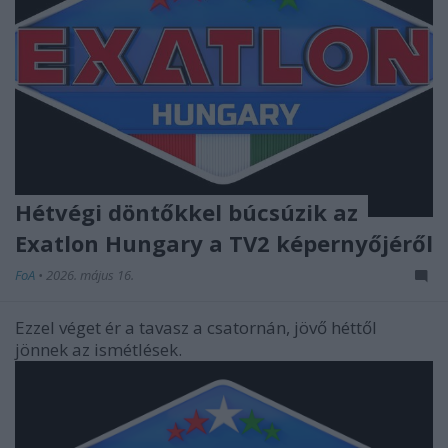
Hétvégi döntőkkel búcsúzik az
Exatlon Hungary a TV2 képernyőjéről
FoA
•
2026. május 16.
Ezzel véget ér a tavasz a csatornán, jövő héttől
jönnek az ismétlések.