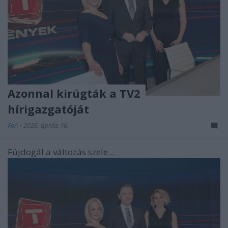
Azonnal kirúgták a TV2
hírigazgatóját
FoA
•
2026. április 16.
Fújdogál a változás szele...