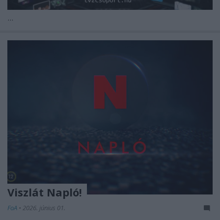
...
Viszlát Napló!
FoA
•
2026. június 01.