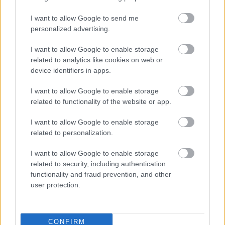
Pachmann Péter a TV2 Híradó, Liptai
I want to allow Google to send me
personalized advertising.
Claudia a Mokka műsorvezetőjeként
térhet vissza
I want to allow Google to enable storage
related to analytics like cookies on web or
FoA
•
2026. július 22.
device identifiers in apps.
Nagy változások előtt állnak a TV2 hírműsorai...
I want to allow Google to enable storage
related to functionality of the website or app.
I want to allow Google to enable storage
related to personalization.
I want to allow Google to enable storage
related to security, including authentication
functionality and fraud prevention, and other
user protection.
CONFIRM