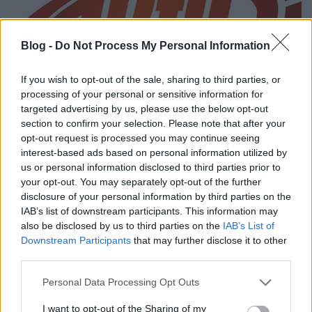
Blog -
Do Not Process My Personal Information
If you wish to opt-out of the sale, sharing to third parties, or
processing of your personal or sensitive information for
targeted advertising by us, please use the below opt-out
section to confirm your selection. Please note that after your
opt-out request is processed you may continue seeing
Tíz év után visszatérhet az Aktív a
interest-based ads based on personal information utilized by
TV2-re
us or personal information disclosed to third parties prior to
your opt-out. You may separately opt-out of the further
FoA
•
2026. július 28.
disclosure of your personal information by third parties on the
IAB’s list of downstream participants. This information may
Meglepetés a javából.
also be disclosed by us to third parties on the
IAB’s List of
Downstream Participants
that may further disclose it to other
third parties.
Please note that this website/app uses one or more Google
Personal Data Processing Opt Outs
services and may gather and store information including but
not limited to your visit or usage behaviour. You may click to
I want to opt-out of the Sharing of my