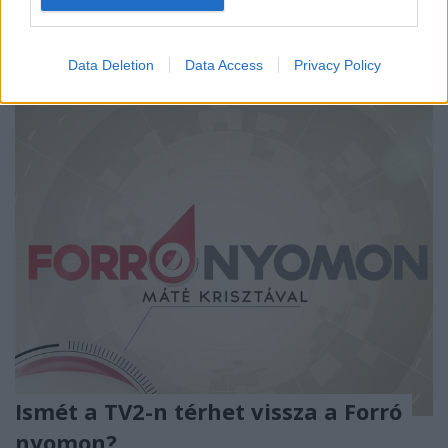
...
Data Deletion
Data Access
Privacy Policy
Ismét a TV2-n térhet vissza a Forró
nyomon?