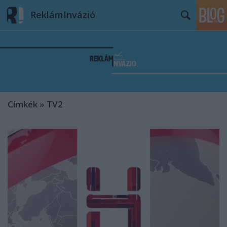
ReklámInvázió
Címkék
»
TV2