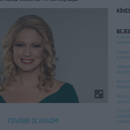
KÖVES
BEJE
A 2026
koncert
Auguszt
a kony
Mégsem
arca B
Borsa 
Híradó 
Mit né
őszén
TV2 Hí
hétfőtő
TOVÁBB OLVASOM
hírműs