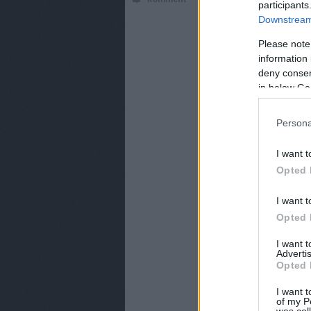
participants
Downstream 
Please note
information 
deny consent
in below Go
Persona
I want t
Opted 
I want t
Opted 
I want 
Advertis
Opted 
I want t
of my P
was col