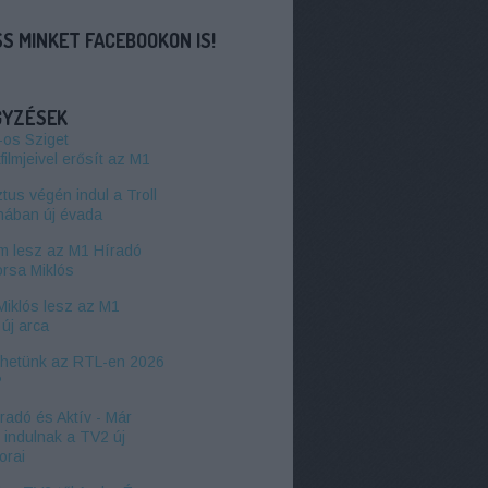
S MINKET FACEBOOKON IS!
GYZÉSEK
-os Sziget
filmjeivel erősít az M1
us végén indul a Troll
hában új évada
 lesz az M1 Híradó
orsa Miklós
Miklós lesz az M1
új arca
zhetünk az RTL-en 2026
?
radó és Aktív - Már
l indulnak a TV2 új
orai