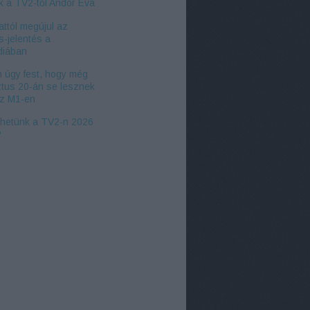
k a TV2-től Andor Éva
ttól megújul az
s-jelentés a
iában
 úgy fest, hogy még
tus 20-án se lesznek
az M1-en
zhetünk a TV2-n 2026
?