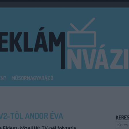
EN?
MŰSORMAGYARÁZÓ
TV2-TŐL ANDOR ÉVA
KERE
a Fidesz-közeli Hír TV-nél folytatja.