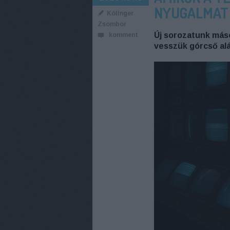
NYUGALMAT –
Kólinger
Zsombor
Új sorozatunk máso
komment
vesszük górcső alá