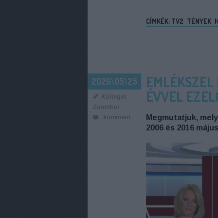
CÍMKÉK:
TV2
TÉNYEK
EMLÉKSZEL 
2026\05\25
ÉVVEL EZEL
Kólinger
Zsombor
Megmutatjuk, mely 
komment
2006 és 2016 máju