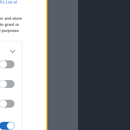
B’s List of
er and store
to grant or
ed purposes