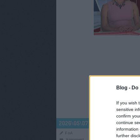
CÍMKÉK:
TV2
RTL
TÉNY
TÖRTÉNT?
Blog -
Do 
If you wish 
sensitive in
confirm you
29 ÉV UTÁN
2026\05\07
continue se
information 
FoA
further disc
Egy korszak véget 
komment