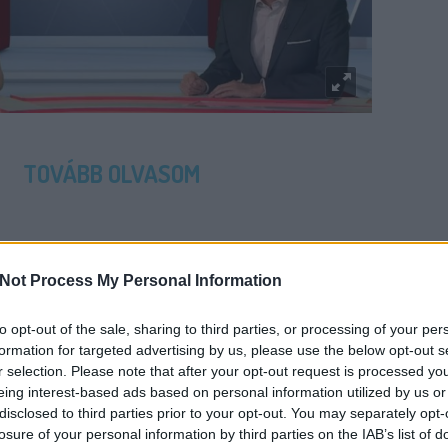
TOVÁBB OLVASOM
EK
BARABÁS ÉVA
GÖNCZI GÁBOR
MARSI ANIKÓ
MI
Not Process My Personal Information
to opt-out of the sale, sharing to third parties, or processing of your per
formation for targeted advertising by us, please use the below opt-out s
r selection. Please note that after your opt-out request is processed y
 MEGSZŰNIK A TÉNYEK A TV2-N
eing interest-based ads based on personal information utilized by us or
disclosed to third parties prior to your opt-out. You may separately opt-
losure of your personal information by third parties on the IAB’s list of
ér.