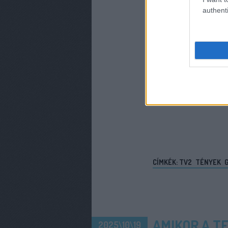
authenti
CÍMKÉK:
TV2
TÉNYEK
G
AMIKOR A T
2025\10\19