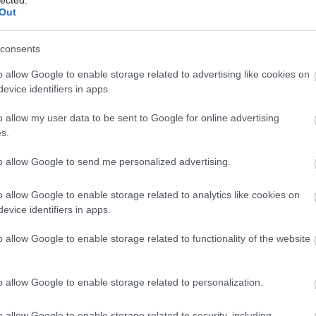
Out
2
TÉNYEK
consents
o allow Google to enable storage related to advertising like cookies on
evice identifiers in apps.
o allow my user data to be sent to Google for online advertising
AN IDEIG NEM SZEREPEL A TV2
s.
MARSI ANIKÓ ÉS GÖNCZI GÁBOR
to allow Google to send me personalized advertising.
o allow Google to enable storage related to analytics like cookies on
evice identifiers in apps.
o allow Google to enable storage related to functionality of the website
o allow Google to enable storage related to personalization.
o allow Google to enable storage related to security, including