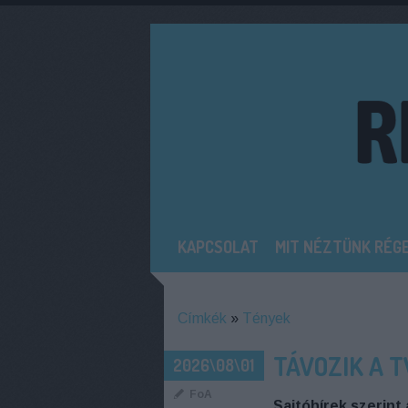
KAPCSOLAT
MIT NÉZTÜNK RÉG
Címkék
»
Tények
TÁVOZIK A 
2026\08\01
FoA
Sajtóhírek szerint 