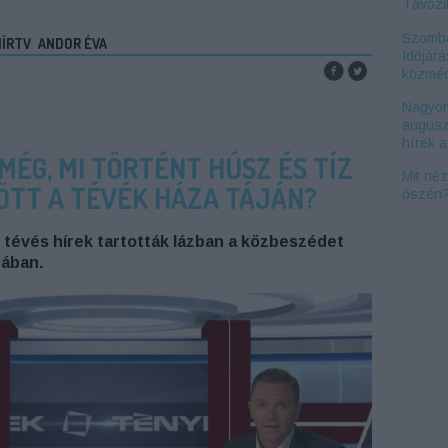
Távozi
Szomba
HÍRTV
ANDOR ÉVA
Időjárá
közméd
Nagyon
augusz
hírek 
MÉG, MI TÖRTÉNT HÚSZ ÉS TÍZ
Mit né
ŐTT A TÉVÉK HÁZA TÁJÁN?
őszén
tévés hírek tartották lázban a közbeszédet
sában.