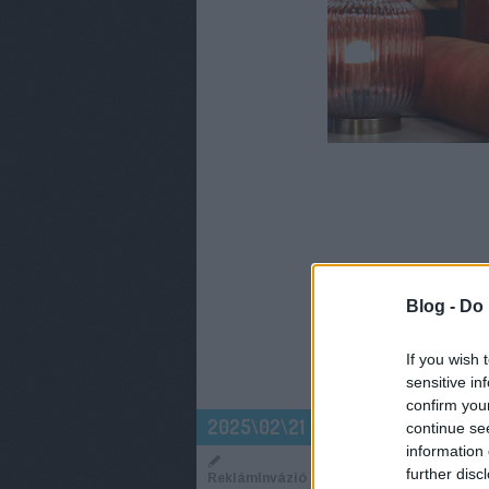
CÍMKÉK:
TV2
MOKKA
S
Blog -
Do 
If you wish 
sensitive in
confirm you
A NAGY DUET
2025\02\21
continue se
ANDRÁS ZSŰR
information 
further disc
ReklámInvázió