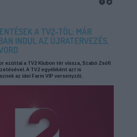
ENTÉSEK A TV2-TŐL: MÁR
AN INDUL AZ ÚJRATERVEZÉS,
WORD
or ezúttal a TV2 Klubon tér vissza, Szabó Zsófi
zetésével. A TV2 egyébként azt is
esznek az idei Farm VIP versenyzői.