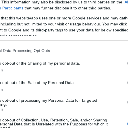
. This information may also be disclosed by us to third parties on the
IA
Participants
that may further disclose it to other third parties.
március 16-án indul a TV2-n.
 that this website/app uses one or more Google services and may gath
including but not limited to your visit or usage behaviour. You may click 
 to Google and its third-party tags to use your data for below specifi
ogle consent section.
l Data Processing Opt Outs
o opt-out of the Sharing of my personal data.
In
o opt-out of the Sale of my Personal Data.
In
to opt-out of processing my Personal Data for Targeted
ing.
In
o opt-out of Collection, Use, Retention, Sale, and/or Sharing
ersonal Data that Is Unrelated with the Purposes for which it
lected.