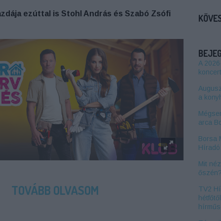
zdája ezúttal is Stohl András és Szabó Zsófi
KÖVES
BEJE
A 2026
koncert
Auguszt
a kony
Mégsem
arca B
Borsa 
Híradó 
Mit né
őszén
TOVÁBB OLVASOM
TV2 Hí
hétfőtő
hírműs