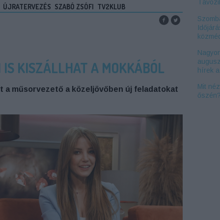
Távozi
ÚJRATERVEZÉS
SZABÓ ZSÓFI
TV2KLUB
Szomba
Időjárá
közméd
Nagyon
augusz
 IS KISZÁLLHAT A MOKKÁBÓL
hírek 
Mit né
ert a műsorvezető a közeljövőben új feladatokat
őszén