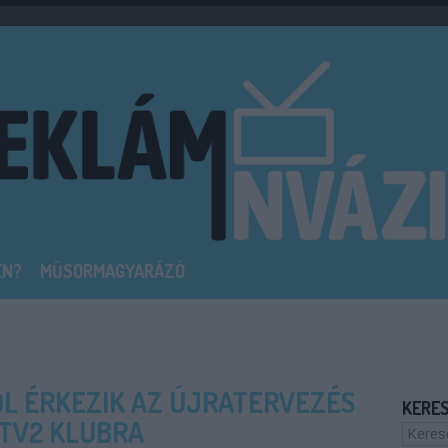
EN?
MŰSORMAGYARÁZÓ
ŐL ÉRKEZIK AZ ÚJRATERVEZÉS
KERE
 TV2 KLUBRA