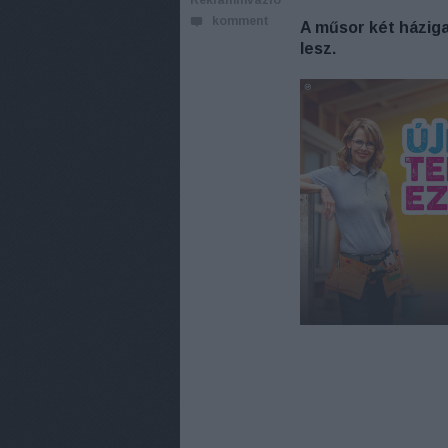
ReklámInvázió
komment
A műsor két háziga
lesz.