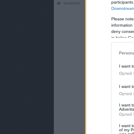
VEZET
participants
komment
Downstream 
A show új szériája 
Please note
information 
deny consent
in below Go
Persona
I want t
Opted 
I want t
Opted 
I want 
Advertis
Opted 
I want t
of my P
was col