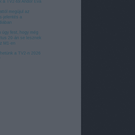
k a TV2-től Andor Éva
ttól megújul az
s-jelentés a
iában
 úgy fest, hogy még
tus 20-án se lesznek
az M1-en
zhetünk a TV2-n 2026
?