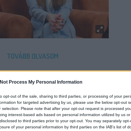
TOVÁBB OLVASOM
ZABÓ ZSÓFI
Not Process My Personal Information
to opt-out of the sale, sharing to third parties, or processing of your per
formation for targeted advertising by us, please use the below opt-out s
r selection. Please note that after your opt-out request is processed y
T: SZABÓ ZSÓFI ÉS HAJÓS
eing interest-based ads based on personal information utilized by us or
IZ, LIPTAI CLAUDIA MŰSORT
disclosed to third parties prior to your opt-out. You may separately opt-
losure of your personal information by third parties on the IAB’s list of