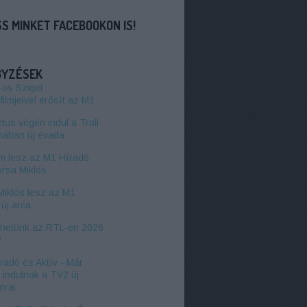
S MINKET FACEBOOKON IS!
GYZÉSEK
-os Sziget
filmjeivel erősít az M1
us végén indul a Troll
hában új évada
 lesz az M1 Híradó
orsa Miklós
Miklós lesz az M1
új arca
zhetünk az RTL-en 2026
?
radó és Aktív - Már
l indulnak a TV2 új
orai