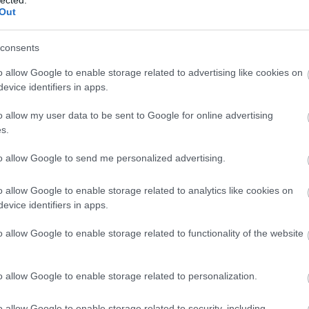
Out
TOVÁBB OLVASOM
consents
o allow Google to enable storage related to advertising like cookies on
NDRÁS
TV2
HORVÁTH TAMÁS
LIPTAI CLAUDIA
NAGY
evice identifiers in apps.
SÓFI
o allow my user data to be sent to Google for online advertising
s.
to allow Google to send me personalized advertising.
E KEVEREDETT ANDREI
o allow Google to enable storage related to analytics like cookies on
RDÉSES, HOGY SZEREPEL-E A
evice identifiers in apps.
ANCING WITH THE STARS-BAN
o allow Google to enable storage related to functionality of the website
zást indított.
o allow Google to enable storage related to personalization.
o allow Google to enable storage related to security, including