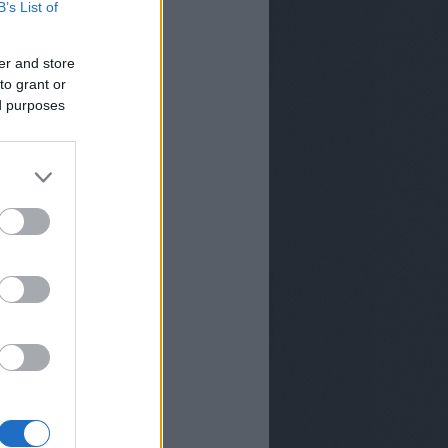
B’s List of
er and store
to grant or
ed purposes