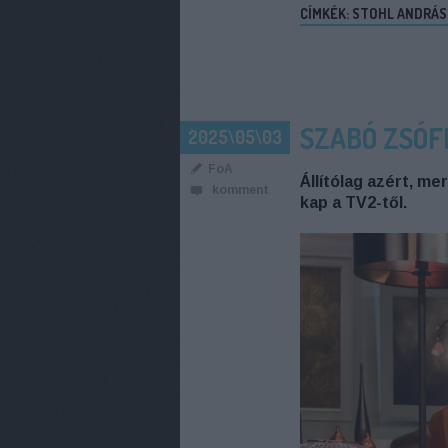
CÍMKÉK:
STOHL ANDRÁS
SZABÓ ZSÓFI
2025\05\03
FoA
Állítólag azért, m
komment
kap a TV2-től.