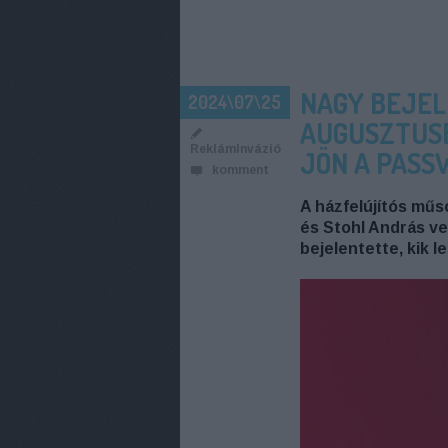
NAGY BEJEL
2024\07\25
AUGUSZTUSB
ReklámInvázió
JÖN A PASS
komment
A házfelújítós műs
és Stohl András ve
bejelentette, kik l