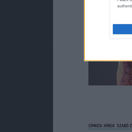
authenti
CÍMKÉK:
HÍREK
SZABÓ Z