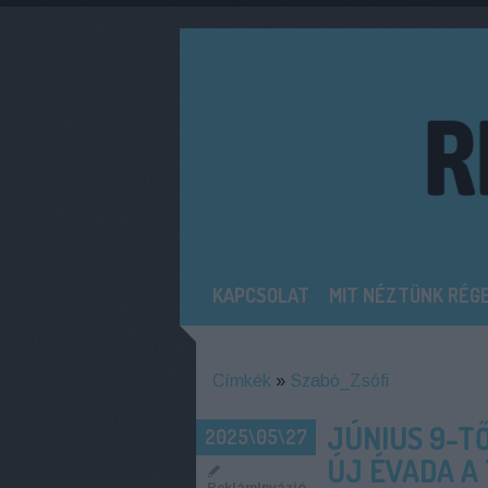
KAPCSOLAT
MIT NÉZTÜNK RÉG
Címkék
»
Szabó_Zsófi
JÚNIUS 9-T
2025\05\27
ÚJ ÉVADA A