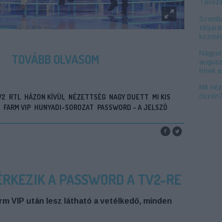
Távozi
Szomba
Időjárá
közméd
Nagyon
TOVÁBB OLVASOM
augusz
hírek 
Mit né
őszén
V2
RTL
HÁZON KÍVÜL
NÉZETTSÉG
NAGY DUETT
MI KIS
FARM VIP
HUNYADI-SOROZAT
PASSWORD - A JELSZÓ
ÉRKEZIK A PASSWORD A TV2-RE
arm VIP után lesz látható a vetélkedő, minden