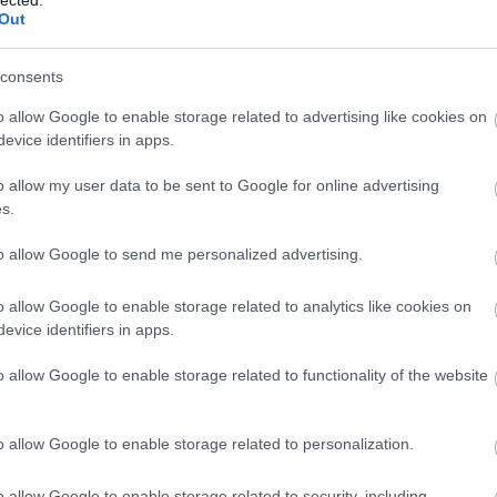
Out
consents
o allow Google to enable storage related to advertising like cookies on
evice identifiers in apps.
TOVÁBB OLVASOM
o allow my user data to be sent to Google for online advertising
s.
to allow Google to send me personalized advertising.
V2
NÉZETTSÉG
LÉKAI-KISS RAMÓNA
PASSWORD - A
o allow Google to enable storage related to analytics like cookies on
evice identifiers in apps.
o allow Google to enable storage related to functionality of the website
 IDE VAGY ODA, A PASSWORD
o allow Google to enable storage related to personalization.
LTE AZ EMBEREKET
o allow Google to enable storage related to security, including