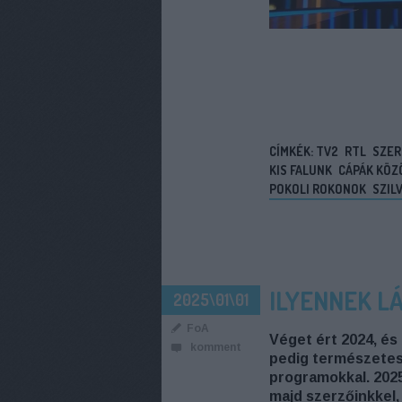
CÍMKÉK:
TV2
RTL
SZER
KIS FALUNK
CÁPÁK KÖZ
POKOLI ROKONOK
SZIL
ILYENNEK L
2025\01\01
FoA
Véget ért 2024, és 
komment
pedig természetes
programokkal. 2025
majd szerzőinkkel, é