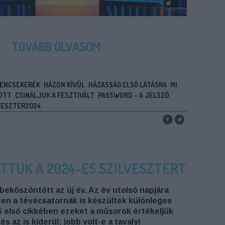
TOVÁBB OLVASOM
ENCSEKERÉK
HÁZON KÍVÜL
HÁZASSÁG ELSŐ LÁTÁSRA
MI
ÖTT
CSINÁLJUK A FESZTIVÁLT
PASSWORD - A JELSZÓ
VESZTER2024
ÁTTUK A 2024-ES SZILVESZTERT
beköszöntött az új év. Az év utolsó napjára
en a tévécsatornák is készültek különleges
 első cikkében ezeket a műsorok értékeljük
s az is kiderül: jobb volt-e a tavalyi