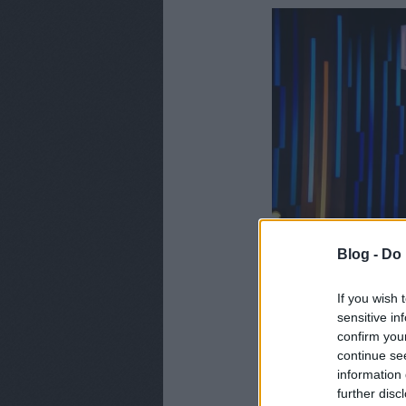
Blog -
Do 
If you wish 
sensitive in
confirm you
continue se
information 
further disc
CÍMKÉK:
TV2
NAGY DUE