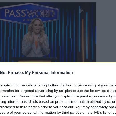
Not Process My Personal Information
to opt-out of the sale, sharing to third parties, or processing of your per
formation for targeted advertising by us, please use the below opt-out s
TOVÁBB OLVASOM
r selection. Please note that after your opt-out request is processed y
eing interest-based ads based on personal information utilized by us or
disclosed to third parties prior to your opt-out. You may separately opt-
losure of your personal information by third parties on the IAB’s list of
TT
MŰSORVÁLTOZÁS
FARM VIP
HUNYADI-SOROZAT