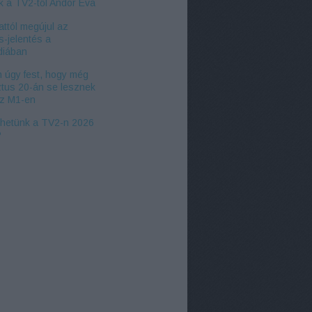
k a TV2-től Andor Éva
ttól megújul az
s-jelentés a
iában
 úgy fest, hogy még
tus 20-án se lesznek
az M1-en
zhetünk a TV2-n 2026
?