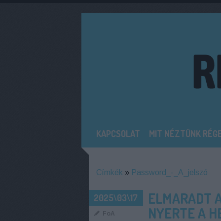
KAPCSOLAT
MIT NÉZTÜNK RÉG
Címkék
»
Password_-_A_jelszó
ELMARADT A
2025\03\17
NYERTE A HE
FoA