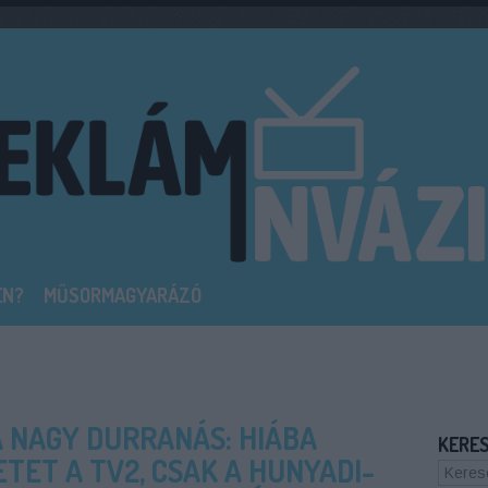
EN?
MŰSORMAGYARÁZÓ
 NAGY DURRANÁS: HIÁBA
KERE
TET A TV2, CSAK A HUNYADI-