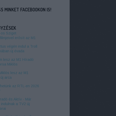
S MINKET FACEBOOKON IS!
GYZÉSEK
-os Sziget
filmjeivel erősít az M1
us végén indul a Troll
hában új évada
 lesz az M1 Híradó
orsa Miklós
Miklós lesz az M1
új arca
zhetünk az RTL-en 2026
?
radó és Aktív - Már
l indulnak a TV2 új
orai