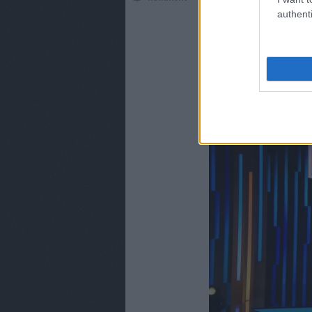
Heti nézettségi össz
authenti
Nem alakult túl jó 
több, jónak ígérkez
nem igazán kaptak
hozta, sőt, köszön
Bud Spencer és Ter
Nézettségi elemzé