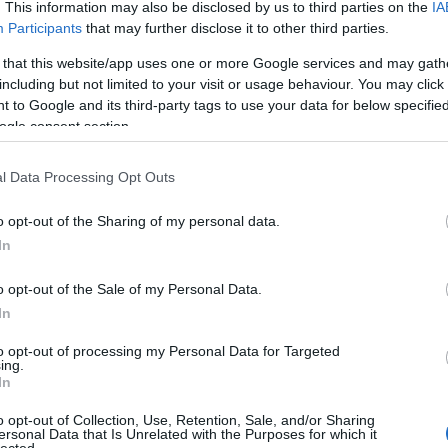
. This information may also be disclosed by us to third parties on the
IA
Participants
that may further disclose it to other third parties.
 that this website/app uses one or more Google services and may gath
including but not limited to your visit or usage behaviour. You may click 
 to Google and its third-party tags to use your data for below specifi
DÍTÓ" NÉZETTSÉG MIATT NEM
ogle consent section.
A PASSWORD - A JELSZÓ CÍMŰ
l Data Processing Opt Outs
o opt-out of the Sharing of my personal data.
azhatnánk: nem sikerült a teszt.
In
o opt-out of the Sale of my Personal Data.
In
to opt-out of processing my Personal Data for Targeted
ing.
In
o opt-out of Collection, Use, Retention, Sale, and/or Sharing
ersonal Data that Is Unrelated with the Purposes for which it
lected.