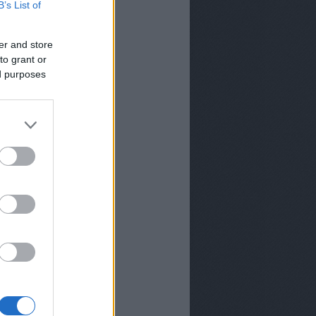
B’s List of
er and store
to grant or
ed purposes