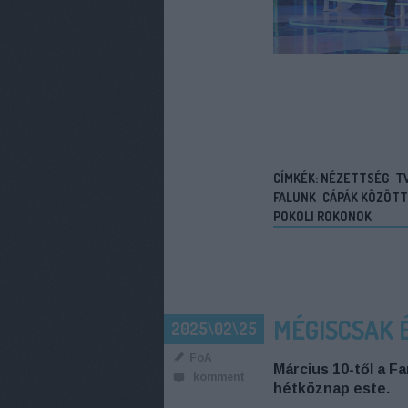
CÍMKÉK:
NÉZETTSÉG
T
FALUNK
CÁPÁK KÖZÖTT
POKOLI ROKONOK
MÉGISCSAK 
2025\02\25
FoA
Március 10-től a F
komment
hétköznap este.