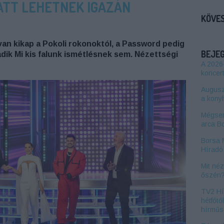
ATT LEHETNEK IGAZÁN
KÖVES
an kikap a Pokoli rokonoktól, a Password pedig
BEJE
adik Mi kis falunk ismétlésnek sem. Nézettségi
A 2026
koncert
Auguszt
a kony
Mégsem
arca B
Borsa 
Híradó 
Mit né
őszén
TV2 Hí
hétfőtő
hírműs