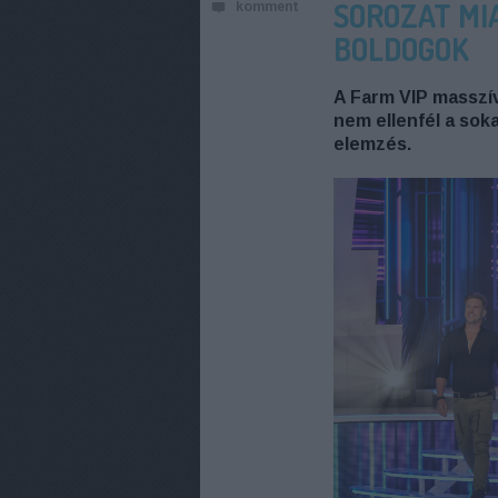
SOROZAT MI
komment
BOLDOGOK
A Farm VIP masszív
nem ellenfél a sok
elemzés.