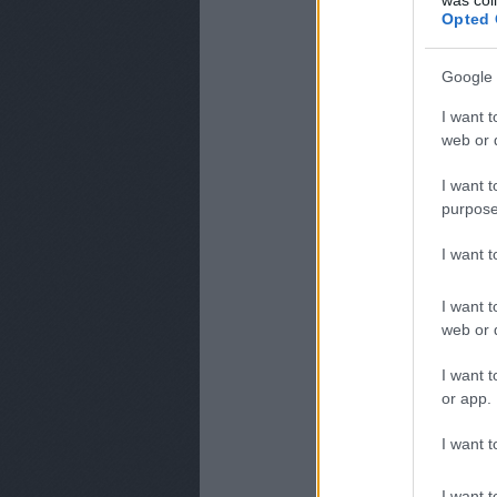
Opted 
Most+. A jelenlegi
változik majd.
Google 
I want t
web or d
I want t
purpose
I want 
I want t
web or d
I want t
or app.
I want t
I want t