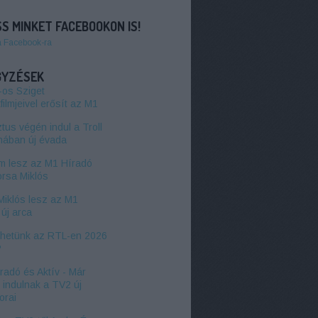
S MINKET FACEBOOKON IS!
a Facebook-ra
GYZÉSEK
-os Sziget
filmjeivel erősít az M1
us végén indul a Troll
hában új évada
 lesz az M1 Híradó
orsa Miklós
Miklós lesz az M1
új arca
zhetünk az RTL-en 2026
?
radó és Aktív - Már
l indulnak a TV2 új
orai