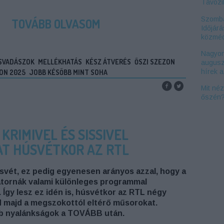
Távozi
Szomba
TOVÁBB OLVASOM
Időjárá
közméd
Nagyon
SVADÁSZOK
MELLÉKHATÁS
KÉSZ ÁTVERÉS
ŐSZI SZEZON
augusz
hírek 
ON 2025
JOBB KÉSŐBB MINT SOHA
Mit né
őszén
KRIMIVEL ÉS SISSIVEL
T HÚSVÉTKOR AZ RTL
svét, ez pedig egyenesen arányos azzal, hogy a
tornák valami különleges programmal
 Így lesz ez idén is, húsvétkor az RTL négy
d majd a megszokottól eltérő műsorokat.
b nyalánkságok a TOVÁBB után.