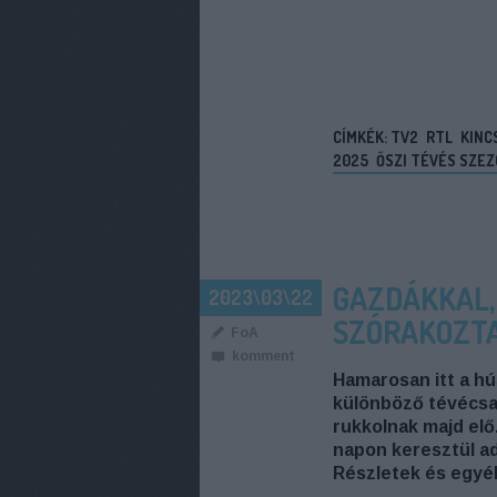
CÍMKÉK:
TV2
RTL
KINC
2025
ŐSZI TÉVÉS SZEZ
GAZDÁKKAL, 
2023\03\22
SZÓRAKOZTA
FoA
komment
Hamarosan itt a hú
különböző tévécsa
rukkolnak majd elő.
napon keresztül a
Részletek és egyé