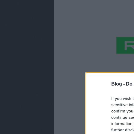
Blog -
Do 
If you wish 
sensitive in
confirm you
continue se
information 
further disc