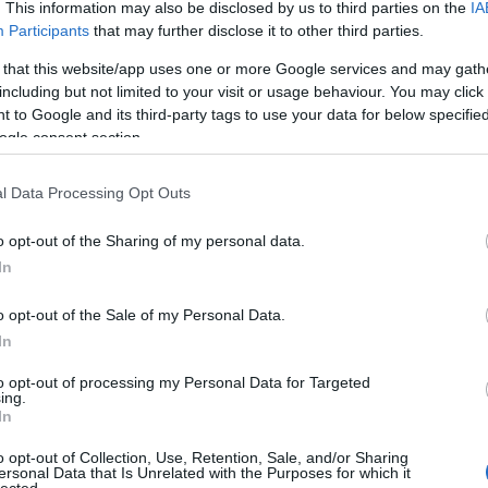
. This information may also be disclosed by us to third parties on the
IA
TÁS
HÁZASODNA A GAZDA!
SISSI-SOROZAT
Participants
that may further disclose it to other third parties.
 that this website/app uses one or more Google services and may gath
including but not limited to your visit or usage behaviour. You may click 
 to Google and its third-party tags to use your data for below specifi
ogle consent section.
 INDUL AZ RTL
PLATFORMJA
l Data Processing Opt Outs
eamingpiacra, és saját streamingszolgáltatást
o opt-out of the Sharing of my personal data.
Ez lesz az első előfizetéses, reklámmentes
In
amelynek célja, hogy helyi tartalmat kínáljon
2 hónap alatt 12 exkluzív produkció érkezik
o opt-out of the Sale of my Personal Data.
az RTL+-on debütál majd a Zámbó Jimmy életét
In
zó sorozat, A Király és az On The Spot
alamint számos további, saját gyártású,
to opt-out of processing my Personal Data for Targeted
lületre készülő RTL produkció, fikciós sorozat
ing.
In
t. Az RTL+-on összesen 5000 órányi tartalom,
és sikersorozat, köztük számos magyarországi
o opt-out of Collection, Use, Retention, Sale, and/or Sharing
 az előfizetőket. Az RTL+-ba integrálódnak a
ersonal Data that Is Unrelated with the Purposes for which it
ális videóplatformjai, az RTL Most és az RTL
lected.