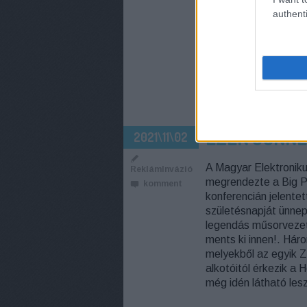
authenti
CÍMKÉK:
RTL
EURÓPA LI
KIRÁLY
KI VAGY TE?
NA
EZEK JÖNNE
2021\11\02
A Magyar Elektroniku
ReklámInvázió
megrendezte a Big Pi
komment
konferencián jelente
születésnapját ünnep
legendás műsorvezető
ments ki innen!. Háro
melyekből az egyik 
alkotóitól érkezik a
még idén látható lesz