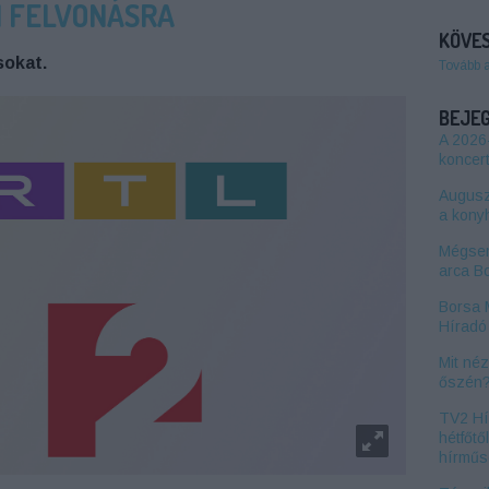
I FELVONÁSRA
KÖVES
sokat.
Tovább 
BEJE
A 2026
koncert
Auguszt
a kony
Mégsem
arca B
Borsa 
Híradó 
Mit né
őszén
TV2 Hí
hétfőtő
hírműs