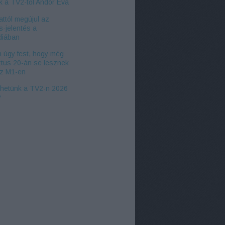
k a TV2-től Andor Éva
ttól megújul az
s-jelentés a
iában
 úgy fest, hogy még
tus 20-án se lesznek
az M1-en
zhetünk a TV2-n 2026
?