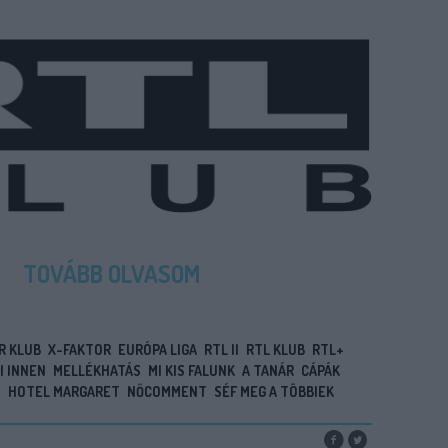
TOVÁBB OLVASOM
 KLUB
X-FAKTOR
EURÓPA LIGA
RTL II
RTL KLUB
RTL+
I INNEN
MELLÉKHATÁS
MI KIS FALUNK
A TANÁR
CÁPÁK
U
HOTEL MARGARET
NŐCOMMENT
SÉF MEG A TÖBBIEK