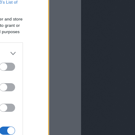
B’s List of
er and store
to grant or
ed purposes