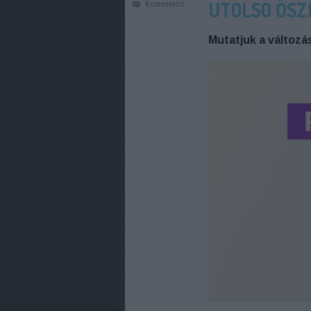
UTOLSÓ ŐSZ
komment
Mutatjuk a változá