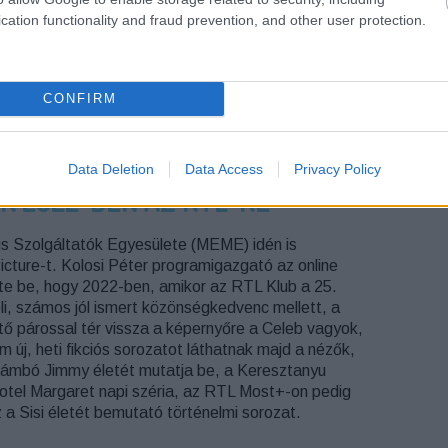
cation functionality and fraud prevention, and other user protection.
GA
ON THE SPOT
RTL +
MELLÉKHATÁS
GYERTEK ÁT!
A
GY FEHÉR FŐNÖK
CONFIRM
Data Deletion
Data Access
Privacy Policy
K 2022-BEN AZ RTL-RE
s Szolgáltatók Egyesülete (MEME) idén is
cture-t. Kolosi Péter programigazgató az online
tte be, hogy 2022-ben, amikor az RTL Klub a 25.
li, számos jól ismert közönségkedvenc mellett, a
 párossal tér vissza a képernyőre a Celeb vagyok,
m új, heti fikciós sorozatot láthatnak majd a nézők,
Zámbó Jimmy életét mutatja be, a Keresztanyu
 Hotel Margaret napi széria, az RTL Most+-on pedig
 a Sisi életét bemutató történelmi sorozat.