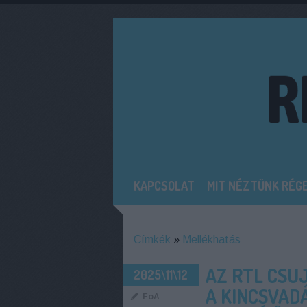
KAPCSOLAT
MIT NÉZTÜNK RÉG
Címkék
»
Mellékhatás
AZ RTL CSUJ
2025\11\12
A KINCSVAD
FoA