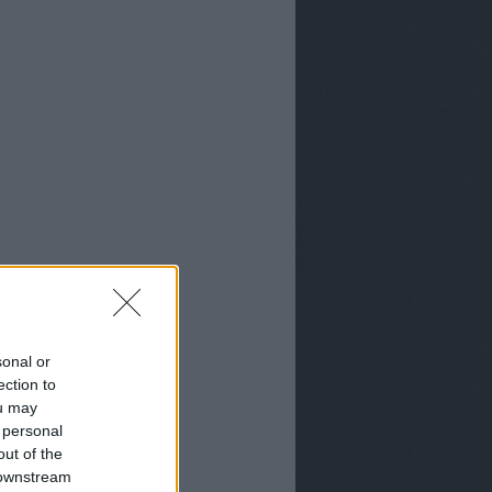
sonal or
ection to
ou may
 personal
out of the
 downstream