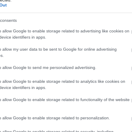
Out
 RTL+ lineáris csatorna neve RTL HÁROM-ra
consents
o allow Google to enable storage related to advertising like cookies on
evice identifiers in apps.
o allow my user data to be sent to Google for online advertising
s.
to allow Google to send me personalized advertising.
o allow Google to enable storage related to analytics like cookies on
evice identifiers in apps.
o allow Google to enable storage related to functionality of the website
o allow Google to enable storage related to personalization.
TOVÁBB OLVASOM
o allow Google to enable storage related to security, including