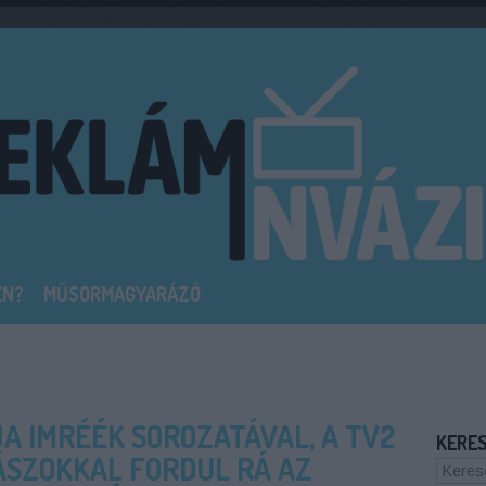
EN?
MŰSORMAGYARÁZÓ
A IMRÉÉK SOROZATÁVAL, A TV2
KERE
ÁSZOKKAL FORDUL RÁ AZ