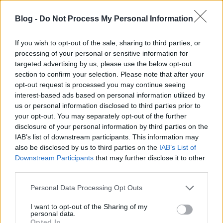
Blog -
Do Not Process My Personal Information
If you wish to opt-out of the sale, sharing to third parties, or
processing of your personal or sensitive information for
targeted advertising by us, please use the below opt-out
section to confirm your selection. Please note that after your
opt-out request is processed you may continue seeing
interest-based ads based on personal information utilized by
Az RTL bejelentette, kik lesznek az
us or personal information disclosed to third parties prior to
your opt-out. You may separately opt-out of the further
idei Nyerő páros szereplői
disclosure of your personal information by third parties on the
IAB’s list of downstream participants. This information may
ReklámInvázió
•
2024. május 25.
also be disclosed by us to third parties on the
IAB’s List of
Downstream Participants
that may further disclose it to other
Nem sok a hasonlóság a korábban kiszivárgott és a
third parties.
tényleges szereplői lista között.
Please note that this website/app uses one or more Google
Personal Data Processing Opt Outs
services and may gather and store information including but
not limited to your visit or usage behaviour. You may click to
I want to opt-out of the Sharing of my
personal data.
grant or deny consent to Google and its third-party tags to
Opted In