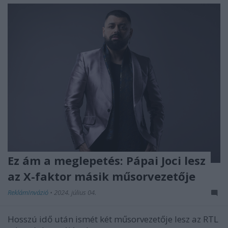
Ez ám a meglepetés: Pápai Joci lesz
az X-faktor másik műsorvezetője
ReklámInvázió
•
2024. július 04.
Hosszú idő után ismét két műsorvezetője lesz az RTL