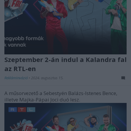
Szeptember 2-án indul a Kalandra fal
az RTL-en
ReklámInvázió
•
2024. augusztus 15.
A műsorvezető a Sebestyén Balázs-Istenes Bence,
illetve Majka-Pápai Joci duó lesz.