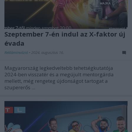
Szeptember 7-én indul az X-faktor új
évada
ReklámInvázió
•
2024. augusztus 16.
Magyarország legkedveltebb tehetségkutatója
2024-ben visszatér és a megújult mentorgárda
mellett, még rengeteg újdonságot tartogat a
szupererős ...