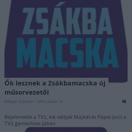
Ők lesznek a Zsákbamacska új
műsorvezetői
Kólinger Zsombor
•
2024. január 19.
Bejelentette a TV2, kik váltják Majkát és Pápai Jocit a
TV2 gameshow-jában.