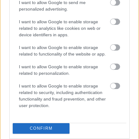
I want to allow Google to send me
personalized advertising.
I want to allow Google to enable storage
related to analytics like cookies on web or
device identifiers in apps.
Sebestyén Balázs Istenes Bencével
vezethet műsort az RTL-en (frissítve)
I want to allow Google to enable storage
related to functionality of the website or app.
ReklámInvázió
•
2024. április 13.
I want to allow Google to enable storage
A Kalandra fal! forgatásai a napokban kezdődnek.
related to personalization.
I want to allow Google to enable storage
related to security, including authentication
functionality and fraud prevention, and other
user protection.
CONFIRM