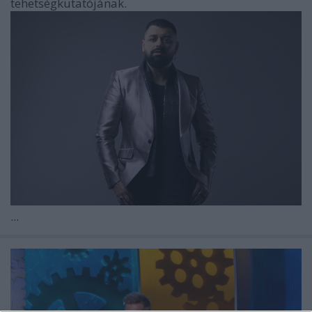
tehetségkutatójának.
...