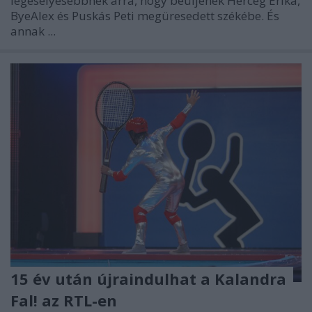
legesélyesebbnek arra, hogy beüljenek Herceg Erika,
ByeAlex és Puskás Peti megüresedett székébe. És
annak ...
15 év után újraindulhat a Kalandra
Fal! az RTL-en