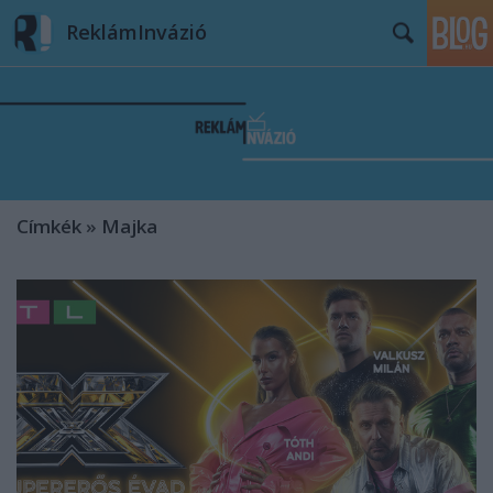
ReklámInvázió
Címkék
»
Majka