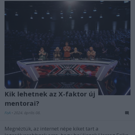
Kik lehetnek az X-faktor új
mentorai?
FoA
•
2024. április 08.
Megnéztük, az internet népe kiket tart a