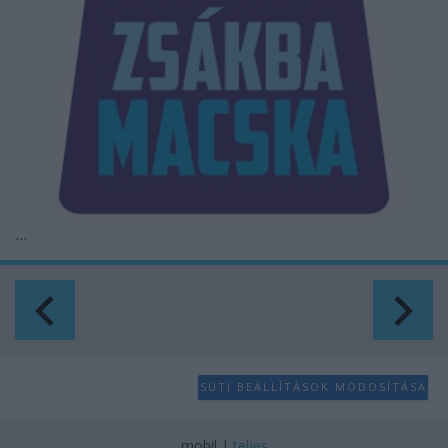
...
SÜTI BEÁLLÍTÁSOK MÓDOSÍTÁSA
mobil
|
teljes