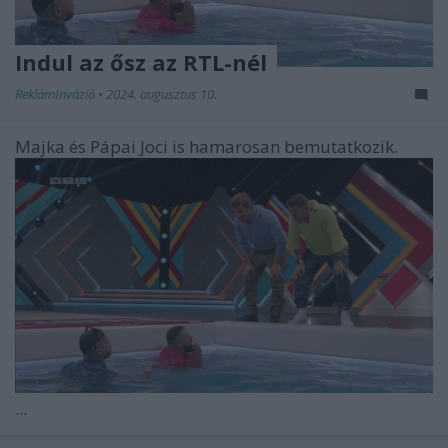
Indul az ősz az RTL-nél
ReklámInvázió
•
2024. augusztus 10.
Majka és Pápai Joci is hamarosan bemutatkozik.
...