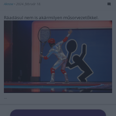
Aknow
•
2024. február 18.
Ráadásul nem is akármilyen műsorvezetőkkel.
...