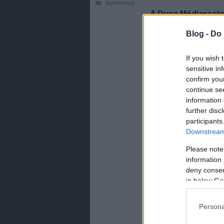
komment
A Duna Médiaszolg
közepétől tér vissz
Blog -
Do 
If you wish 
sensitive in
confirm you
continue se
information 
further disc
participants
Downstream 
Please note
information 
deny consent
in below Go
Persona