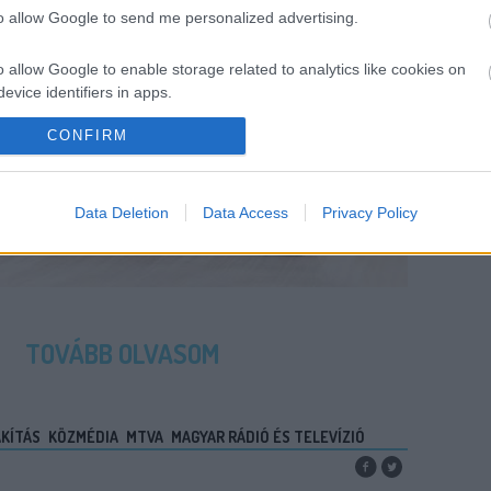
to allow Google to send me personalized advertising.
o allow Google to enable storage related to analytics like cookies on
evice identifiers in apps.
CONFIRM
o allow Google to enable storage related to functionality of the website
o allow Google to enable storage related to personalization.
Data Deletion
Data Access
Privacy Policy
o allow Google to enable storage related to security, including
cation functionality and fraud prevention, and other user protection.
TOVÁBB OLVASOM
KÍTÁS
KÖZMÉDIA
MTVA
MAGYAR RÁDIÓ ÉS TELEVÍZIÓ