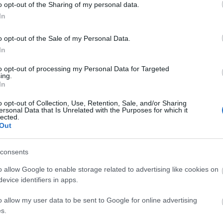
Távozi
o opt-out of the Sharing of my personal data.
TOVÁBB OLVASOM
In
Szomba
Időjárá
közméd
o opt-out of the Sale of my Personal Data.
In
Nagyon
DUNA
M1 HÍRADÓ
MAGYAR RÁDIÓ ÉS TELEVÍZIÓ
DUNA
augusz
NPROFIT ZRT.
to opt-out of processing my Personal Data for Targeted
hírek 
ing.
In
Mit né
őszén
o opt-out of Collection, Use, Retention, Sale, and/or Sharing
ersonal Data that Is Unrelated with the Purposes for which it
lected.
A KÉPVISELŐK, ÁTALAKUL A
Out
ZMÉDIA
consents
záj, essen szét a ház".
o allow Google to enable storage related to advertising like cookies on
evice identifiers in apps.
o allow my user data to be sent to Google for online advertising
s.