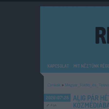
KAPCSOLAT
MIT NÉZTÜNK RÉG
Címkék
»
Magyar_Rádió_és_Televí
ALIG PÁR HÉ
2026\07\28
KÖZMÉDIÁB
FoA