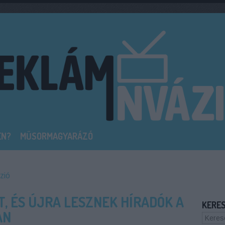
EN?
MŰSORMAGYARÁZÓ
zió
T, ÉS ÚJRA LESZNEK HÍRADÓK A
KERE
AN