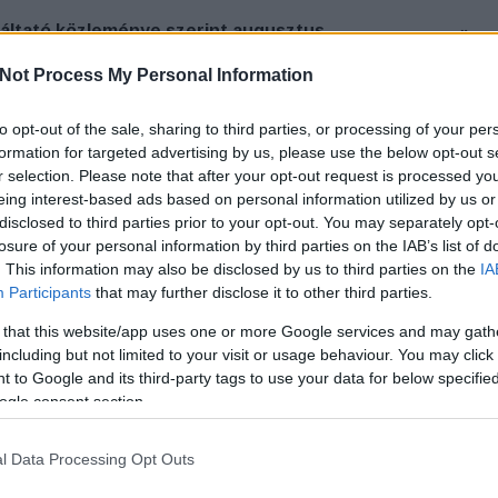
áltató közleménye szerint augusztus
KÖVES
a a hírszolgáltatás az M1-en.
Not Process My Personal Information
BEJE
to opt-out of the sale, sharing to third parties, or processing of your per
A 2026
formation for targeted advertising by us, please use the below opt-out s
koncert
r selection. Please note that after your opt-out request is processed y
Auguszt
eing interest-based ads based on personal information utilized by us or
a kony
disclosed to third parties prior to your opt-out. You may separately opt-
losure of your personal information by third parties on the IAB’s list of
Mégsem
. This information may also be disclosed by us to third parties on the
IA
arca B
Participants
that may further disclose it to other third parties.
Borsa 
 that this website/app uses one or more Google services and may gath
Híradó 
including but not limited to your visit or usage behaviour. You may click 
Mit né
 to Google and its third-party tags to use your data for below specifi
őszén
ogle consent section.
TV2 Hí
hétfőtő
l Data Processing Opt Outs
hírműs