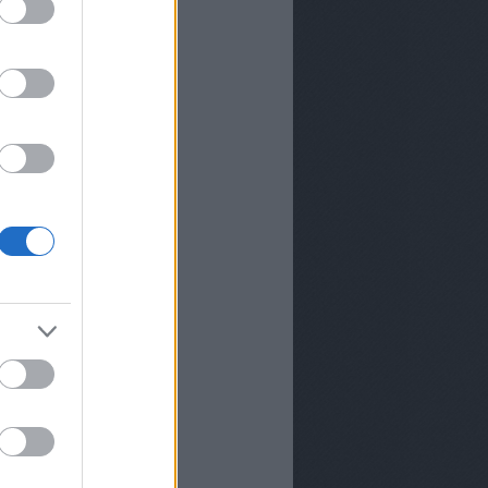
k a TV2-től Andor Éva
ttól megújul az
s-jelentés a
iában
 úgy fest, hogy még
tus 20-án se lesznek
az M1-en
zhetünk a TV2-n 2026
?