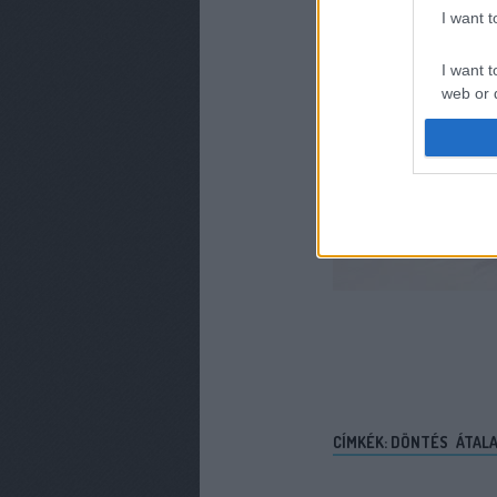
I want 
I want t
web or d
I want t
or app.
I want t
I want t
authenti
CÍMKÉK:
DÖNTÉS
ÁTALA