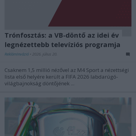
Trónfosztás: a VB-döntő az idei év
legnézettebb televíziós programja
ReklámInvázió
•
2026. július 20.
Csaknem 1,5 millió nézővel az M4 Sport a nézettségi
lista első helyére került a FIFA 2026 labdarúgó-
világbajnokság döntőjének ...