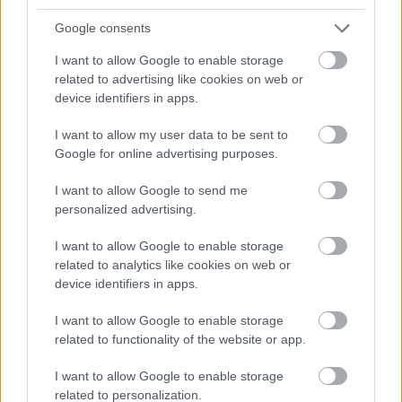
Google consents
I want to allow Google to enable storage
related to advertising like cookies on web or
...
device identifiers in apps.
Tíz év után új logót kapott az M4
I want to allow my user data to be sent to
Google for online advertising purposes.
Sport
I want to allow Google to send me
FoA
•
2025. július 25.
personalized advertising.
Ezzel szinte napra pontosan tizenhárom év után
I want to allow Google to enable storage
szakít az egységes logókkal a közmédia.
related to analytics like cookies on web or
device identifiers in apps.
I want to allow Google to enable storage
related to functionality of the website or app.
I want to allow Google to enable storage
related to personalization.