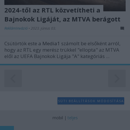
2024-től az RTL közvetítheti a
Bajnokok Ligáját, az MTVA berágott
ReklámInvázió
•
2023. június 03.
Csütörtök este a
Media1
számolt be elsőként arról,
hogy az RTL egy merész trükkel "ellopta" az MTVA
elől az UEFA Bajnokok Ligája "A" kategóriás ...
SÜTI BEÁLLÍTÁSOK MÓDOSÍTÁSA
mobil
|
teljes