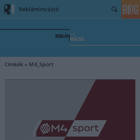
ReklámInvázió
Címkék
»
M4_Sport