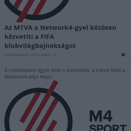
Az MTVA a Network4-gyel közösen
közvetíti a FIFA
klubvilágbajnokságot
ReklámInvázió
•
2025. június 13.
A mérkőzések egyik felét a közmédia, a másik felét a
Network4 adja majd.