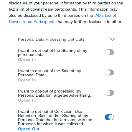
disclosure of your personal information by third parties on the
...
IAB’s list of downstream participants. This information may
also be disclosed by us to third parties on the
IAB’s List of
Downstream Participants
that may further disclose it to other
third parties.
Több mint 1 millióan nézték a
Please note that this website/app uses one or more Google
Personal Data Processing Opt Outs
magyar-portugál meccset kedden az
services and may gather and store information including but
M4 Sporton
not limited to your visit or usage behaviour. You may click to
I want to opt-out of the Sharing of my
personal data.
grant or deny consent to Google and its third-party tags to
Opted In
ReklámInvázió
•
2025. szeptember 10.
use your data for below specified purposes in below Google
consent section.
I want to opt-out of the Sale of my
Personal Data.
A közmédia közlése szerint ez az év legnézettebb
Opted In
televíziós produkciója.
I want to opt-out of processing my
Personal Data for Targeted Advertising.
Opted In
I want to opt-out of Collection, Use,
Retention, Sale, and/or Sharing of my
Personal Data that Is Unrelated with the
Purposes for which it was collected.
Opted Out