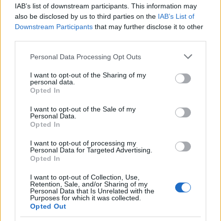
IAB’s list of downstream participants. This information may
also be disclosed by us to third parties on the
IAB’s List of
Downstream Participants
that may further disclose it to other
third parties.
Please note that this website/app uses one or more Google
Personal Data Processing Opt Outs
services and may gather and store information including but
...
not limited to your visit or usage behaviour. You may click to
I want to opt-out of the Sharing of my
personal data.
grant or deny consent to Google and its third-party tags to
Opted In
use your data for below specified purposes in below Google
consent section.
Több mint 1 millióan nézték a
I want to opt-out of the Sale of my
Personal Data.
magyar-portugál meccset kedden az
Opted In
M4 Sporton
I want to opt-out of processing my
Personal Data for Targeted Advertising.
ReklámInvázió
•
2025. szeptember 10.
Opted In
I want to opt-out of Collection, Use,
A közmédia közlése szerint ez az év legnézettebb
Retention, Sale, and/or Sharing of my
Personal Data that Is Unrelated with the
televíziós produkciója.
Purposes for which it was collected.
Opted Out