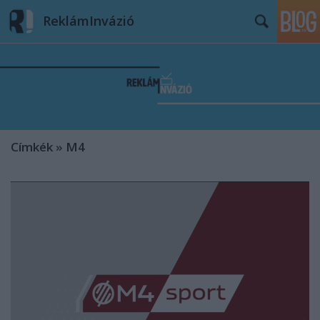
ReklámInvázió
Címkék
»
M4