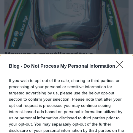
Megvan a megállapodás: a
következő idényben is marad a
Blog -
Do Not Process My Personal Information
magyar foci a köztévénél
If you wish to opt-out of the sale, sharing to third parties, or
ReklámInvázió
•
2026. július 14.
processing of your personal or sensitive information for
targeted advertising by us, please use the below opt-out
Akkor most már minden tiszta.
section to confirm your selection. Please note that after your
opt-out request is processed you may continue seeing
interest-based ads based on personal information utilized by
us or personal information disclosed to third parties prior to
your opt-out. You may separately opt-out of the further
disclosure of your personal information by third parties on the