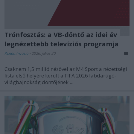
Trónfosztás: a VB-döntő az idei év
legnézettebb televíziós programja
ReklámInvázió
•
2026. július 20.
Csaknem 1,5 millió nézővel az M4 Sport a nézettségi
lista első helyére került a FIFA 2026 labdarúgó-
világbajnokság döntőjének ...