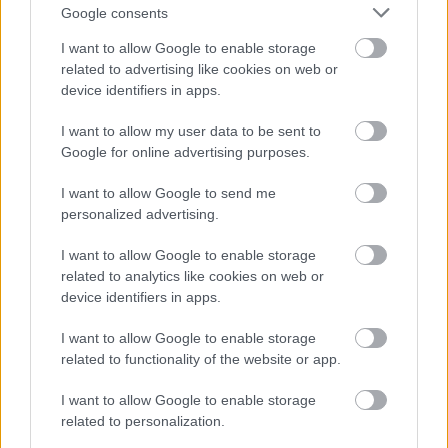
Google consents
I want to allow Google to enable storage
related to advertising like cookies on web or
device identifiers in apps.
I want to allow my user data to be sent to
Google for online advertising purposes.
I want to allow Google to send me
...
personalized advertising.
I want to allow Google to enable storage
Tíz év után új logót kapott az M4
related to analytics like cookies on web or
Sport
device identifiers in apps.
FoA
•
2025. július 25.
I want to allow Google to enable storage
related to functionality of the website or app.
Ezzel szinte napra pontosan tizenhárom év után
szakít az egységes logókkal a közmédia.
I want to allow Google to enable storage
related to personalization.