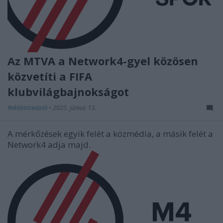
Az MTVA a Network4-gyel közösen
közvetíti a FIFA
klubvilágbajnokságot
ReklámInvázió
•
2025. június 13.
A mérkőzések egyik felét a közmédia, a másik felét a
Network4 adja majd.