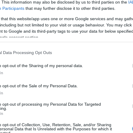
. This information may also be disclosed by us to third parties on the
IA
Participants
that may further disclose it to other third parties.
ŰSORVÁLTOZÁS A TV2-N: A
 that this website/app uses one or more Google services and may gath
ÉL JÓVAL KORÁBBAN INDUL A
including but not limited to your visit or usage behaviour. You may click 
 to Google and its third-party tags to use your data for below specifi
ZOK ÚJ ÉVADA
ogle consent section.
a hozták a premiert.
l Data Processing Opt Outs
o opt-out of the Sharing of my personal data.
In
o opt-out of the Sale of my Personal Data.
In
to opt-out of processing my Personal Data for Targeted
ing.
In
o opt-out of Collection, Use, Retention, Sale, and/or Sharing
ersonal Data that Is Unrelated with the Purposes for which it
lected.