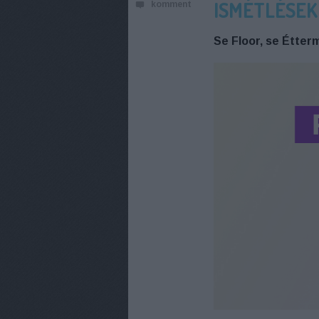
ISMÉTLÉSEK
komment
Se Floor, se Étterm