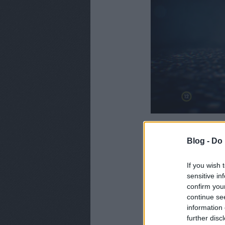
Blog -
Do 
If you wish 
sensitive in
CÍMKÉK:
TV2
HETI HET
confirm you
MŰSORVÁLTOZÁS
continue se
information 
further disc