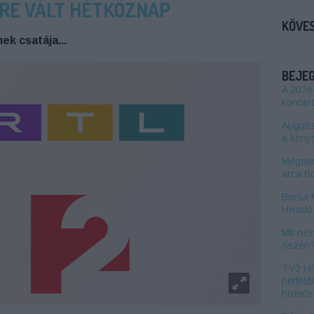
RE VÁLT HÉTKÖZNAP
KÖVES
ek csatája...
BEJE
A 2026
koncert
Auguszt
a kony
Mégsem
arca B
Borsa 
Híradó 
Mit né
őszén
TV2 Hí
hétfőtő
hírműs