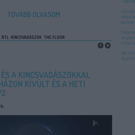
Távozi
Szomba
TOVÁBB OLVASOM
Időjárá
közméd
Nagyon
RTL
KINCSVADÁSZOK
THE FLOOR
augusz
hírek 
Mit né
őszén
 ÉS A KINCSVADÁSZOKKAL
ÁZON KÍVÜLT ÉS A HETI
V2
s.