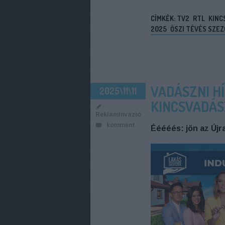
CÍMKÉK:
TV2
RTL
KINC
2025
ŐSZI TÉVÉS SZEZ
VADÁSZNI HÍ
2025\11\11
KINCSVADÁS
ReklámInvázió
komment
Ééééés: jön az Újr