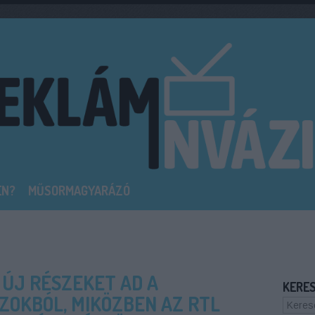
EN?
MŰSORMAGYARÁZÓ
 ÚJ RÉSZEKET AD A
KERE
ZOKBÓL, MIKÖZBEN AZ RTL