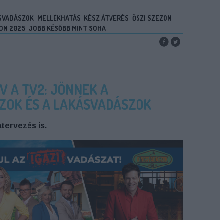
SVADÁSZOK
MELLÉKHATÁS
KÉSZ ÁTVERÉS
ŐSZI SZEZON
ON 2025
JOBB KÉSŐBB MINT SOHA
V A TV2: JÖNNEK A
ZOK ÉS A LAKÁSVADÁSZOK
atervezés is.