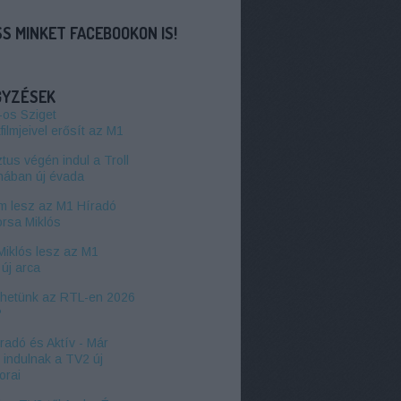
S MINKET FACEBOOKON IS!
GYZÉSEK
-os Sziget
filmjeivel erősít az M1
us végén indul a Troll
hában új évada
 lesz az M1 Híradó
orsa Miklós
Miklós lesz az M1
új arca
zhetünk az RTL-en 2026
?
radó és Aktív - Már
l indulnak a TV2 új
orai