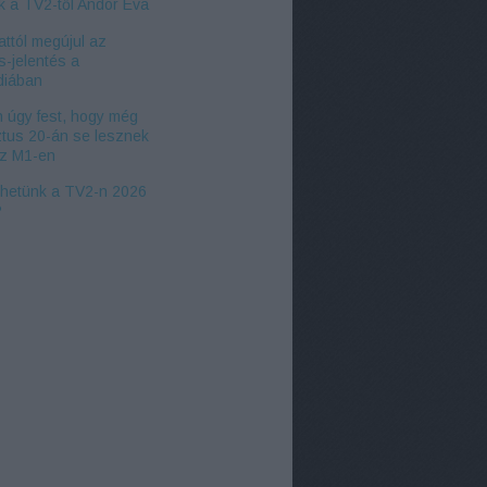
k a TV2-től Andor Éva
ttól megújul az
s-jelentés a
iában
 úgy fest, hogy még
tus 20-án se lesznek
az M1-en
zhetünk a TV2-n 2026
?