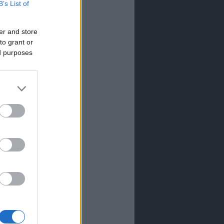
B’s List of
er and store
to grant or
ed purposes