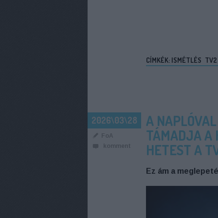
CÍMKÉK:
ISMÉTLÉS
TV2
A NAPLÓVAL
2026\03\28
TÁMADJA A H
FoA
HETEST A T
komment
Ez ám a meglepeté