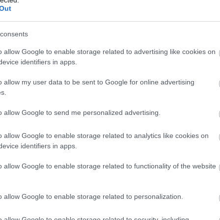
Out
consents
TOVÁBB OLVASOM
o allow Google to enable storage related to advertising like cookies on
evice identifiers in apps.
o allow my user data to be sent to Google for online advertising
ÁSZOK
MŰSORVÁLTOZÁS
HÁZASSÁG ELSŐ LÁTÁSRA
LEGYEN
s.
TÉVÉS SZEZON 2025
to allow Google to send me personalized advertising.
o allow Google to enable storage related to analytics like cookies on
evice identifiers in apps.
A IMRÉÉK SOROZATÁVAL, A TV2
ÁSZOKKAL FORDUL RÁ AZ
o allow Google to enable storage related to functionality of the website
I FELVONÁSRA
o allow Google to enable storage related to personalization.
sokat.
o allow Google to enable storage related to security, including