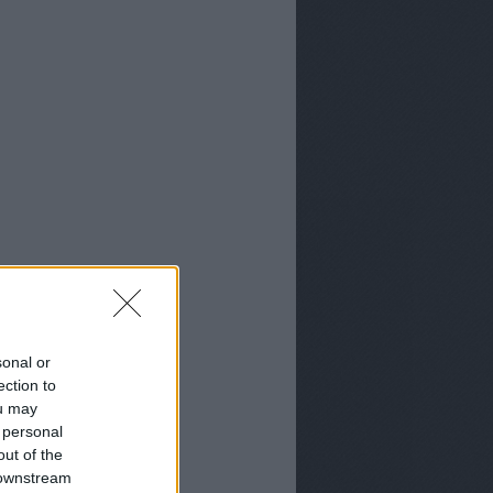
sonal or
ection to
ou may
 personal
out of the
 downstream