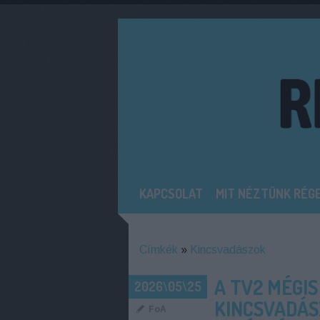
KAPCSOLAT
MIT NÉZTÜNK RÉG
Címkék
»
Kincsvadászok
A TV2 MÉGIS
2026\05\25
KINCSVADÁS
FoA