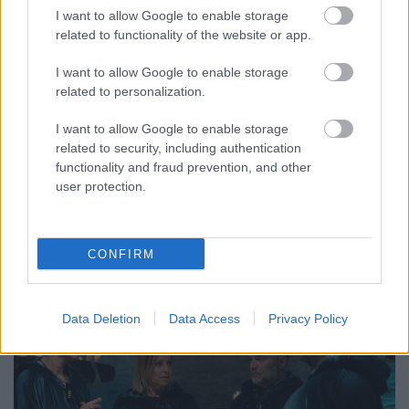
I want to allow Google to enable storage
related to functionality of the website or app.
Bajban a TV2 a Megasztár és a
I want to allow Google to enable storage
related to personalization.
Sztárban Sztár miatt
I want to allow Google to enable storage
FoA
•
2024. október 07.
related to security, including authentication
functionality and fraud prevention, and other
És nemcsak a nagy showműsorok miatt lehet bajban
user protection.
a TV2: múlt héten az Árulók is masszívan verték az
Ázsia Expressz-t. Így aztán nem okozunk nagy ...
CONFIRM
Data Deletion
Data Access
Privacy Policy