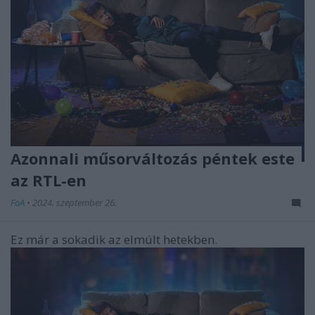
Azonnali műsorváltozás péntek este
az RTL-en
FoA
•
2024. szeptember 26.
Ez már a sokadik az elmúlt hetekben.