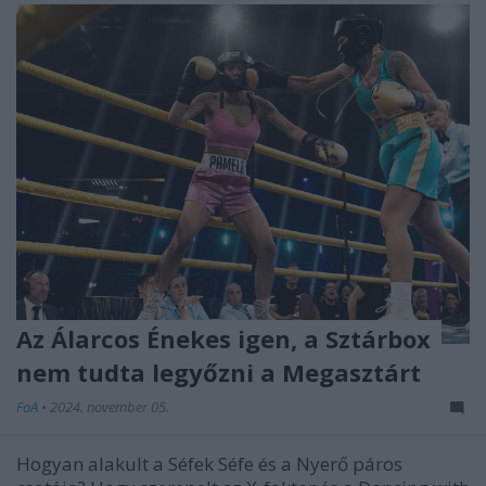
Az Álarcos Énekes igen, a Sztárbox
nem tudta legyőzni a Megasztárt
FoA
•
2024. november 05.
Hogyan alakult a Séfek Séfe és a Nyerő páros