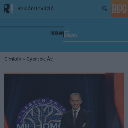
ReklámInvázió
Címkék
»
Gyertek_Át!