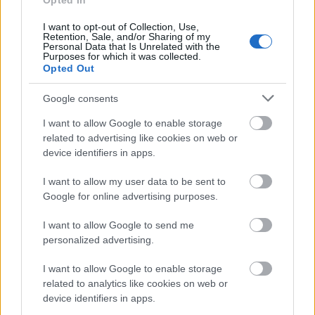
Opted In
számokat hozott a Sztárbox
I want to opt-out of Collection, Use,
Retention, Sale, and/or Sharing of my
FoA
•
2024. október 22.
Personal Data that Is Unrelated with the
Purposes for which it was collected.
Opted Out
Ki gondolta volna egy évvel ezelőtt, hogy az RTL
legyőzhetetlennek tűnő showműsora egy évvel
Google consents
később már a 200 ezres nézőszámot sem tudja
I want to allow Google to enable storage
hozni? ...
related to advertising like cookies on web or
device identifiers in apps.
I want to allow my user data to be sent to
Google for online advertising purposes.
I want to allow Google to send me
personalized advertising.
I want to allow Google to enable storage
related to analytics like cookies on web or
device identifiers in apps.