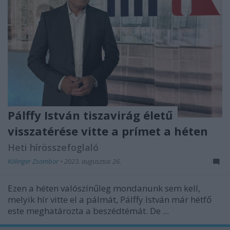
Pálffy István tiszavirág életű
visszatérése vitte a prímet a héten
Heti hírösszefoglaló
Kólinger Zsombor
•
2023. augusztus 26.
Ezen a héten valószínűleg mondanunk sem kell,
melyik hír vitte el a pálmát, Pálffy István már hétfő
este meghatározta a beszédtémát. De ...