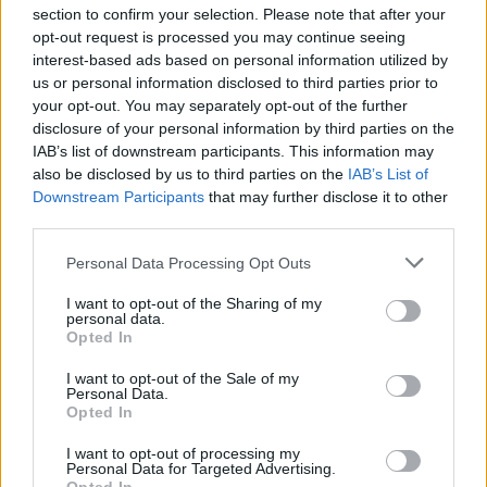
section to confirm your selection. Please note that after your
opt-out request is processed you may continue seeing
Csaknem kétszer annyian nézték vasárnap este az
interest-based ads based on personal information utilized by
RTL-es tehetségkutató táborát, mint a fő konkurens
us or personal information disclosed to third parties prior to
középdöntőjét. Ráadásul az X-faktor számai ...
your opt-out. You may separately opt-out of the further
disclosure of your personal information by third parties on the
IAB’s list of downstream participants. This information may
also be disclosed by us to third parties on the
IAB’s List of
Downstream Participants
that may further disclose it to other
third parties.
Please note that this website/app uses one or more Google
Personal Data Processing Opt Outs
services and may gather and store information including but
not limited to your visit or usage behaviour. You may click to
I want to opt-out of the Sharing of my
personal data.
grant or deny consent to Google and its third-party tags to
Opted In
use your data for below specified purposes in below Google
consent section.
I want to opt-out of the Sale of my
Personal Data.
Opted In
I want to opt-out of processing my
Personal Data for Targeted Advertising.
Csúcsról a padlóra: megint gyenge