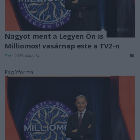
Nagyot ment a Legyen Ön is
Milliomos! vasárnap este a TV2-n
FoA
•
2025. július 14.
Papírforma.