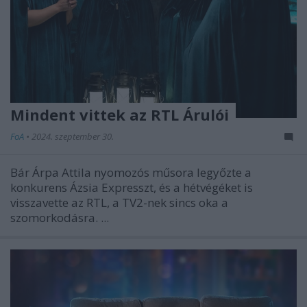
Mindent vittek az RTL Árulói
FoA
•
2024. szeptember 30.
Bár Árpa Attila nyomozós műsora legyőzte a
konkurens Ázsia Expresszt, és a hétvégéket is
visszavette az RTL, a TV2-nek sincs oka a
szomorkodásra. ...