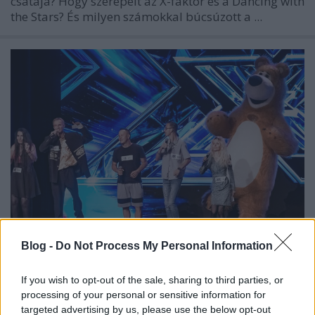
csatája? Hogy szerepelt az X-faktor és a Dancing with
the Stars? És milyen számokkal búcsúzott a ...
Blog -
Do Not Process My Personal Information
Megsemmisítő csapást mért az X-
If you wish to opt-out of the sale, sharing to third parties, or
faktor a Megasztárra vasárnap este
processing of your personal or sensitive information for
targeted advertising by us, please use the below opt-out
FoA
•
2024. október 28.