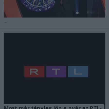
...
Most már tényleg jön a nyár az RTL-