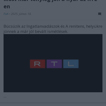
en
FoA
•
2025. június 18.
Búcsúzik az Ingatlanvadászok és A renitens, helyükre
jönnek a már jól bevált ismétlések.
...