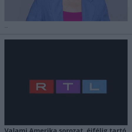
...
Valami Amerika sorozat, éjfélig tartó