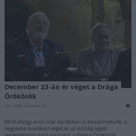
December 23-án ér véget a Drága
Örökösök
FoA
•
2020. december 09.
Mint ahogy arról már korábban is beszámoltunk, a
negyedik évadával véget ér az ország egyik
legnézettebb napi sorozata, a Drága Örökösök, ...