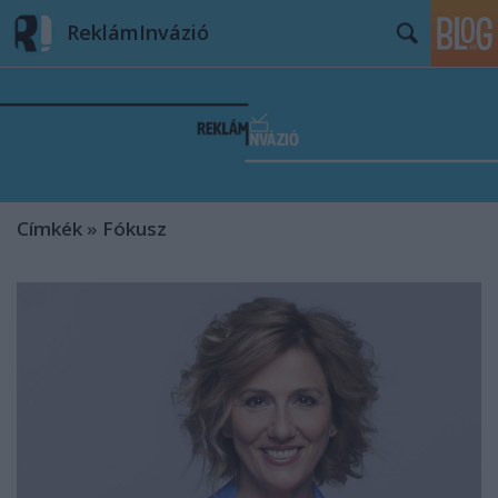
ReklámInvázió
Címkék
»
Fókusz