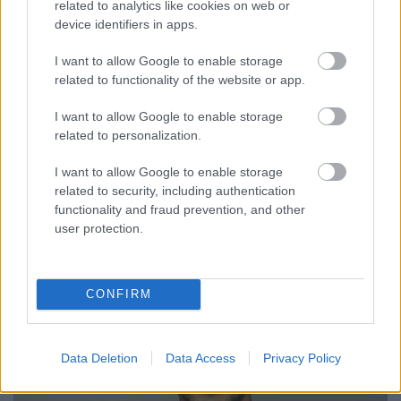
related to analytics like cookies on web or
Szünetre mennek az Örökösök,
device identifiers in apps.
visszatér a Mi kis falunk az RTL-re
I want to allow Google to enable storage
ReklámInvázió
•
2023. május 02.
related to functionality of the website or app.
I want to allow Google to enable storage
Hat hét után május 12-én véget ér az RTL-en az
related to personalization.
Álommeló című műsor, ami gyökeres
műsorváltozást hoz magával, ami a főműsoridőt
I want to allow Google to enable storage
illeti - ...
related to security, including authentication
functionality and fraud prevention, and other
user protection.
CONFIRM
Data Deletion
Data Access
Privacy Policy