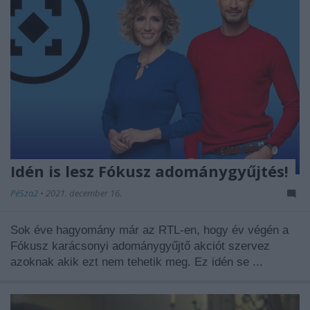
Idén is lesz Fókusz adománygyűjtés!
PéSza2
•
2021. december 16.
Sok éve hagyomány már az RTL-en, hogy év végén a
Fókusz karácsonyi adománygyűjtő akciót szervez
azoknak akik ezt nem tehetik meg. Ez idén se ...