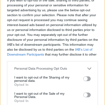
If you wish to opt-out of the sale, sharing to third parties, or
processing of your personal or sensitive information for
targeted advertising by us, please use the below opt-out
section to confirm your selection. Please note that after your
opt-out request is processed you may continue seeing
interest-based ads based on personal information utilized by
us or personal information disclosed to third parties prior to
Teljes az X-faktor 2024-es
your opt-out. You may separately opt-out of the further
disclosure of your personal information by third parties on the
mentorcsapata, Tóth Andi az új női
IAB’s list of downstream participants. This information may
ítész
also be disclosed by us to third parties on the
IAB’s List of
Downstream Participants
that may further disclose it to other
ReklámInvázió
•
2024. április 22.
third parties.
Please note that this website/app uses one or more Google
Most már csak az a kérdés, ki lesz a műsorvezető.
Personal Data Processing Opt Outs
services and may gather and store information including but
not limited to your visit or usage behaviour. You may click to
I want to opt-out of the Sharing of my
personal data.
grant or deny consent to Google and its third-party tags to
Opted In
use your data for below specified purposes in below Google
consent section.
I want to opt-out of the Sale of my
Personal Data.
Opted In