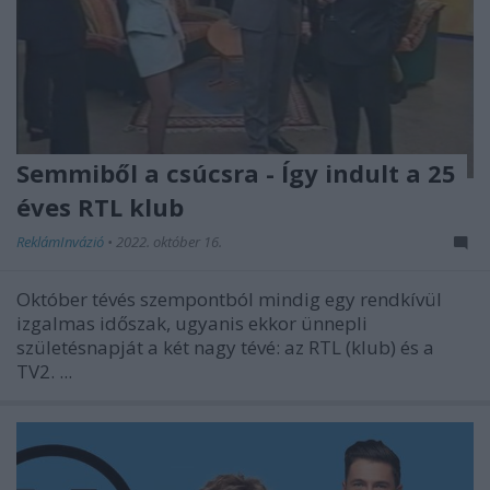
Semmiből a csúcsra - Így indult a 25
éves RTL klub
ReklámInvázió
•
2022. október 16.
Október tévés szempontból mindig egy rendkívül
izgalmas időszak, ugyanis ekkor ünnepli
születésnapját a két nagy tévé: az RTL (klub) és a
TV2. ...