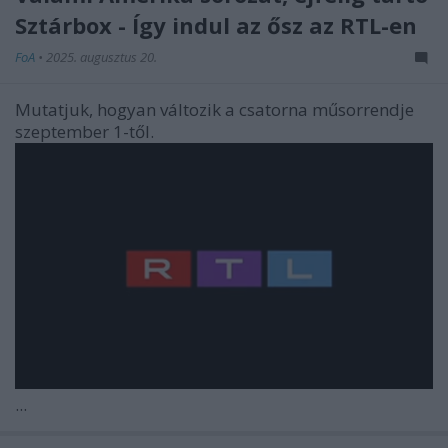
Sztárbox - Így indul az ősz az RTL-en
FoA
•
2025. augusztus 20.
Mutatjuk, hogyan változik a csatorna műsorrendje
szeptember 1-től.
...