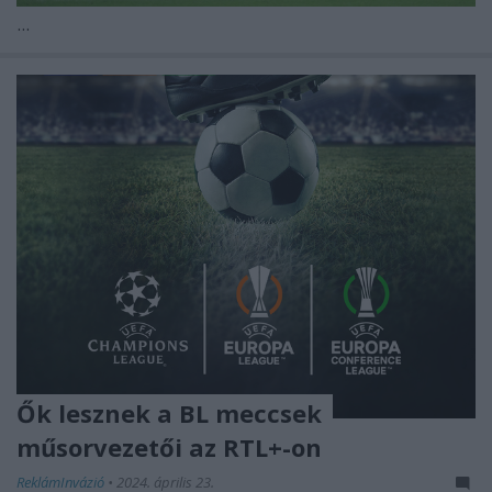
...
Ők lesznek a BL meccsek
műsorvezetői az RTL+-on
ReklámInvázió
•
2024. április 23.