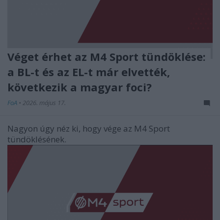
Véget érhet az M4 Sport tündöklése:
a BL-t és az EL-t már elvették,
következik a magyar foci?
FoA
•
2026. május 17.
Nagyon úgy néz ki, hogy vége az M4 Sport
tündöklésének.