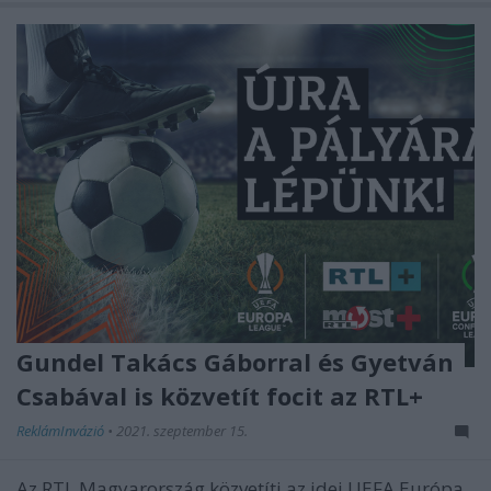
Gundel Takács Gáborral és Gyetván
Csabával is közvetít focit az RTL+
ReklámInvázió
•
2021. szeptember 15.
Az RTL Magyarország közvetíti az idei UEFA Európa