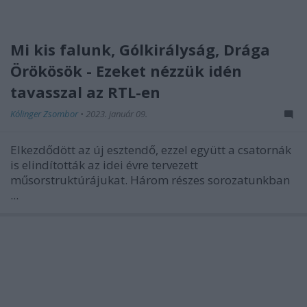
Mi kis falunk, Gólkirályság, Drága
Örökösök - Ezeket nézzük idén
tavasszal az RTL-en
Kólinger Zsombor
•
2023. január 09.
Elkezdődött az új esztendő, ezzel együtt a csatornák
is elindították az idei évre tervezett
műsorstruktúrájukat. Három részes sorozatunkban
...