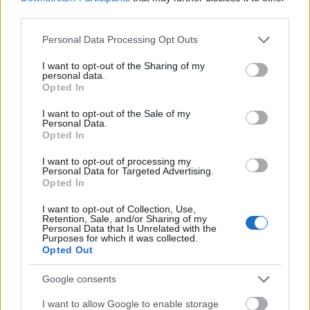
third parties.
Please note that this website/app uses one or more Google
Personal Data Processing Opt Outs
...
services and may gather and store information including but
not limited to your visit or usage behaviour. You may click to
I want to opt-out of the Sharing of my
personal data.
grant or deny consent to Google and its third-party tags to
Opted In
use your data for below specified purposes in below Google
consent section.
I want to opt-out of the Sale of my
Personal Data.
Opted In
I want to opt-out of processing my
Personal Data for Targeted Advertising.
Opted In
I want to opt-out of Collection, Use,
Retention, Sale, and/or Sharing of my
Personal Data that Is Unrelated with the
Purposes for which it was collected.
Opted Out
Google consents
RTL II. Élt: 11 évet
I want to allow Google to enable storage