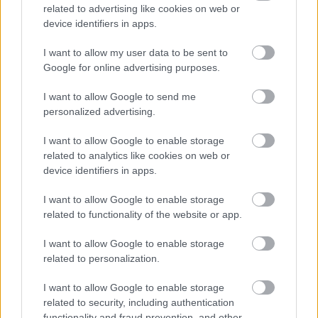
FoA
•
2023. december 18.
related to advertising like cookies on web or
device identifiers in apps.
E perctől humorcsatornaként folytatja az RTL elmúlt
tíz évének egyik legsikeresebb és legnagyobb
I want to allow my user data to be sent to
Google for online advertising purposes.
kábelcsatornája, az RTL II (vagy Kettő). Hosszú ...
I want to allow Google to send me
personalized advertising.
I want to allow Google to enable storage
related to analytics like cookies on web or
device identifiers in apps.
I want to allow Google to enable storage
related to functionality of the website or app.
I want to allow Google to enable storage
related to personalization.
I want to allow Google to enable storage
related to security, including authentication
functionality and fraud prevention, and other