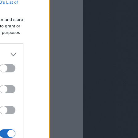
B’s List of
er and store
to grant or
ed purposes