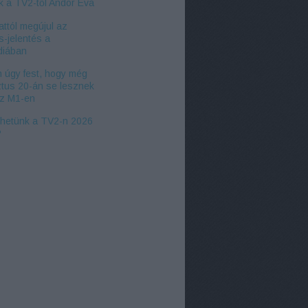
k a TV2-től Andor Éva
ttól megújul az
s-jelentés a
iában
 úgy fest, hogy még
tus 20-án se lesznek
az M1-en
zhetünk a TV2-n 2026
?