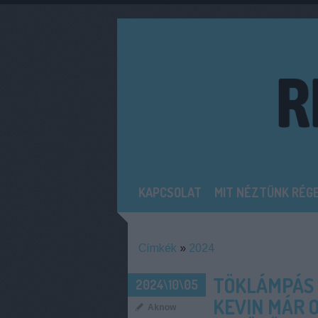
KAPCSOLAT
MIT NÉZTÜNK RÉG
Címkék
»
2024
TÖKLÁMPÁS 
2024\10\05
KEVIN MÁR 
Aknow