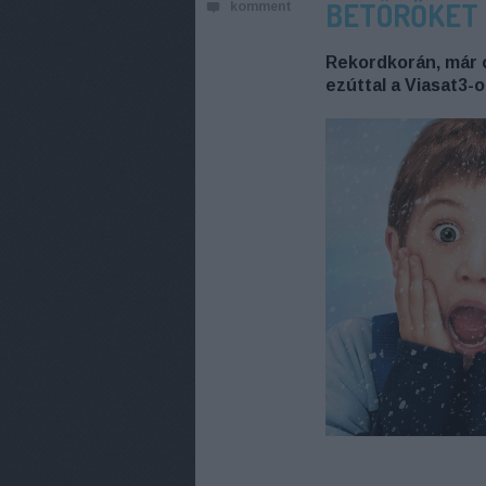
BETÖRŐKET
komment
Rekordkorán, már o
ezúttal a Viasat3-o