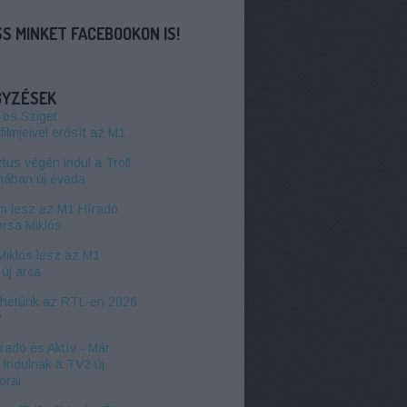
S MINKET FACEBOOKON IS!
GYZÉSEK
-os Sziget
filmjeivel erősít az M1
us végén indul a Troll
hában új évada
 lesz az M1 Híradó
orsa Miklós
Miklós lesz az M1
új arca
zhetünk az RTL-en 2026
?
radó és Aktív - Már
l indulnak a TV2 új
orai