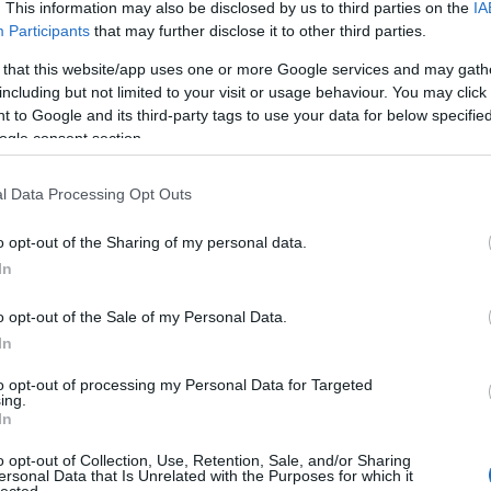
. This information may also be disclosed by us to third parties on the
IA
Participants
that may further disclose it to other third parties.
AZ RTL-EN INDUL ÚJRA A FORT
 that this website/app uses one or more Google services and may gath
including but not limited to your visit or usage behaviour. You may click 
 to Google and its third-party tags to use your data for below specifi
ogle consent section.
 az is kiderül, ki lesz a műsorvezető és kik
k.
l Data Processing Opt Outs
o opt-out of the Sharing of my personal data.
In
o opt-out of the Sale of my Personal Data.
In
to opt-out of processing my Personal Data for Targeted
ing.
In
o opt-out of Collection, Use, Retention, Sale, and/or Sharing
ersonal Data that Is Unrelated with the Purposes for which it
lected.