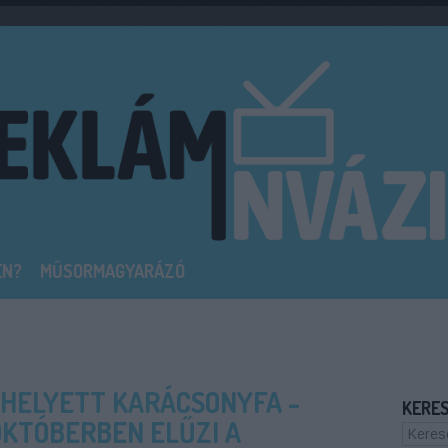
EN?
MŰSORMAGYARÁZÓ
HELYETT KARÁCSONYFA -
KERE
OKTÓBERBEN ELŰZI A