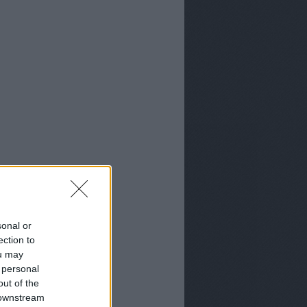
sonal or
ection to
ou may
 personal
out of the
 downstream