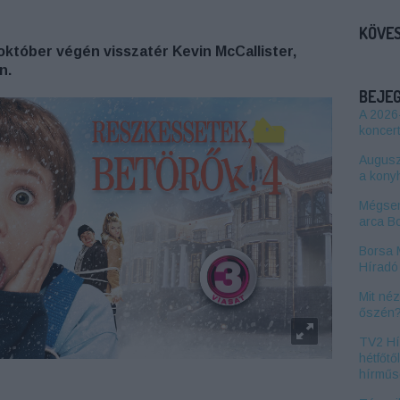
KÖVES
któber végén visszatér Kevin McCallister,
n.
BEJE
A 2026
koncert
Auguszt
a kony
Mégsem
arca B
Borsa 
Híradó 
Mit né
őszén
TV2 Hí
hétfőtő
hírműs