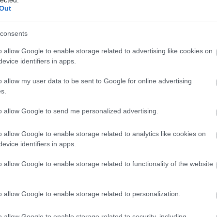
Out
consents
o allow Google to enable storage related to advertising like cookies on
evice identifiers in apps.
TOVÁBB OLVASOM
o allow my user data to be sent to Google for online advertising
s.
FORT BOYARD - AZ ERŐD
to allow Google to send me personalized advertising.
o allow Google to enable storage related to analytics like cookies on
evice identifiers in apps.
: ÚJRAINDUL A GYŐZIKE SHOW A
o allow Google to enable storage related to functionality of the website
o allow Google to enable storage related to personalization.
s megerősítette.
o allow Google to enable storage related to security, including