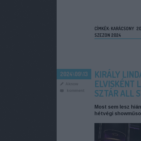
CÍMKÉK:
KARÁCSONY
2
SZEZON 2024
KIRÁLY LIND
2024\09\13
ELVISKÉNT 
Aknow
SZTÁR ALL 
komment
Most sem lesz hián
hétvégi showműsor