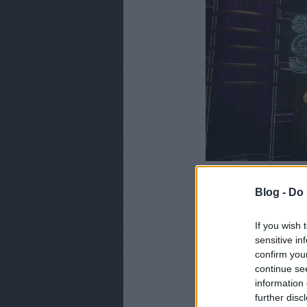
Blog -
Do 
If you wish 
sensitive in
confirm you
CÍMKÉK:
2024
TV2
SZT
continue se
SZEZON 2024
information 
further disc