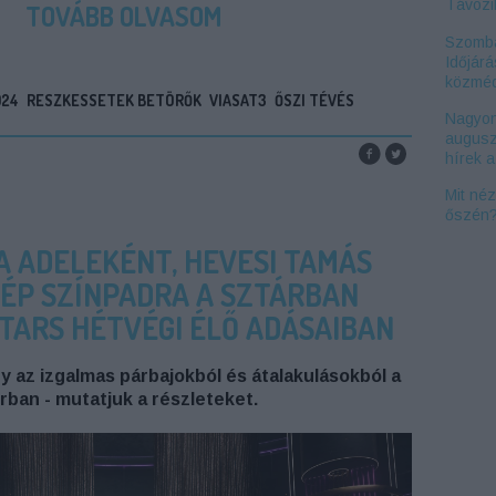
Távozi
TOVÁBB OLVASOM
Szomba
Időjárá
közméd
024
RESZKESSETEK BETÖRŐK
VIASAT3
ŐSZI TÉVÉS
Nagyon
augusz
hírek 
Mit né
őszén
A ADELEKÉNT, HEVESI TAMÁS
LÉP SZÍNPADRA A SZTÁRBAN
STARS HÉTVÉGI ÉLŐ ADÁSAIBAN
y az izgalmas párbajokból és átalakulásokból a
ban - mutatjuk a részleteket.