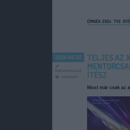
CÍMKÉK:
2024
TV2
GYŐ
TELJES AZ 
2024\04\22
MENTORCSAP
ReklámInvázió
ÍTÉSZ
komment
Most már csak az a