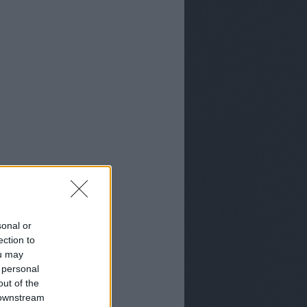
sonal or
ection to
ou may
 personal
out of the
 downstream