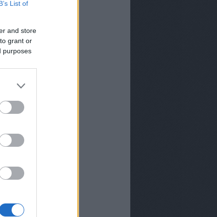
B’s List of
er and store
to grant or
ed purposes