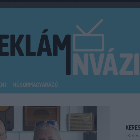
EN?
MŰSORMAGYARÁZÓ
KERE