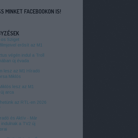
S MINKET FACEBOOKON IS!
GYZÉSEK
-os Sziget
filmjeivel erősít az M1
us végén indul a Troll
DA
hában új évada
 lesz az M1 Híradó
orsa Miklós
Miklós lesz az M1
új arca
zhetünk az RTL-en 2026
?
radó és Aktív - Már
l indulnak a TV2 új
orai