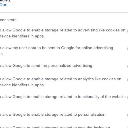
Out
consents
o allow Google to enable storage related to advertising like cookies on
evice identifiers in apps.
o allow my user data to be sent to Google for online advertising
s.
to allow Google to send me personalized advertising.
o allow Google to enable storage related to analytics like cookies on
TOVÁBB OLVASOM
evice identifiers in apps.
o allow Google to enable storage related to functionality of the website
HÍRTV
ANDOR ÉVA
o allow Google to enable storage related to personalization.
o allow Google to enable storage related to security, including