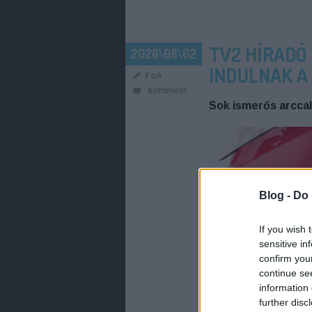
TV2 HÍRADÓ
2026\08\02
INDULNAK A
FoA
komment
Sok ismerős arccal.
Blog -
Do 
If you wish 
sensitive in
confirm you
continue se
information 
further disc