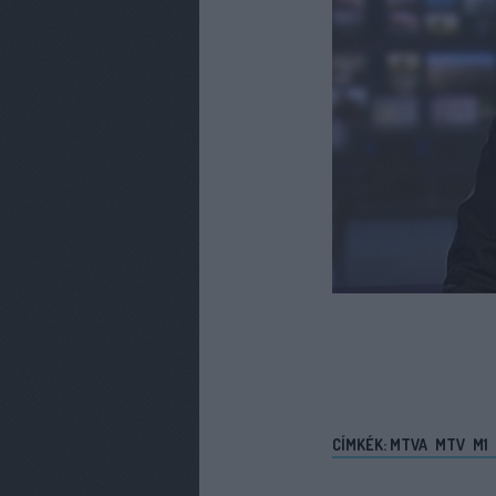
CÍMKÉK:
MTVA
MTV
M1