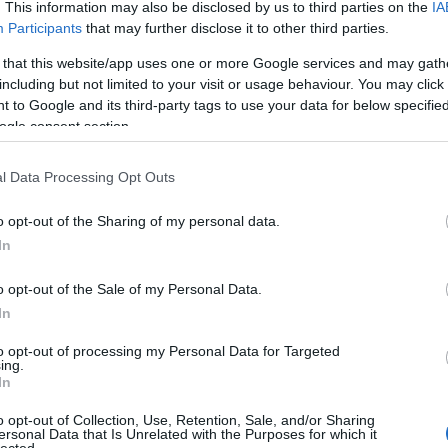
. This information may also be disclosed by us to third parties on the
IA
Participants
that may further disclose it to other third parties.
 that this website/app uses one or more Google services and may gath
TOVÁBB OLVASOM
including but not limited to your visit or usage behaviour. You may click 
 to Google and its third-party tags to use your data for below specifi
ogle consent section.
ZI SZEZON 2026
TV2 HÍRADÓ
l Data Processing Opt Outs
o opt-out of the Sharing of my personal data.
In
TV2-TŐL ANDOR ÉVA
o opt-out of the Sale of my Personal Data.
In
a Fidesz-közeli Hír TV-nél folytatja.
to opt-out of processing my Personal Data for Targeted
ing.
In
o opt-out of Collection, Use, Retention, Sale, and/or Sharing
ersonal Data that Is Unrelated with the Purposes for which it
lected.