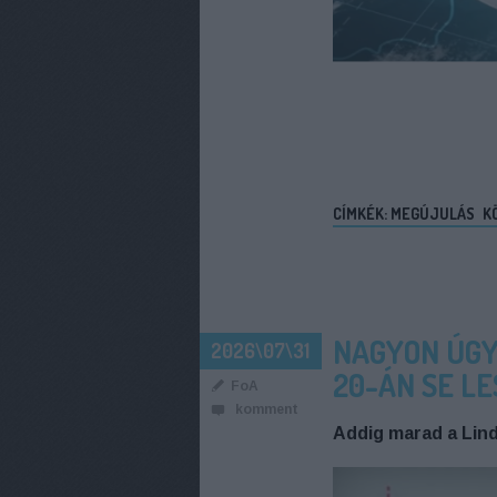
CÍMKÉK:
MEGÚJULÁS
K
NAGYON ÚGY
2026\07\31
20-ÁN SE LE
FoA
komment
Addig marad a Linda