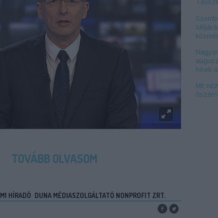
Távozi
Szomba
Időjárá
közméd
Nagyon
augusz
hírek 
Mit né
őszén
TOVÁBB OLVASOM
M1 HÍRADÓ
DUNA MÉDIASZOLGÁLTATÓ NONPROFIT ZRT.