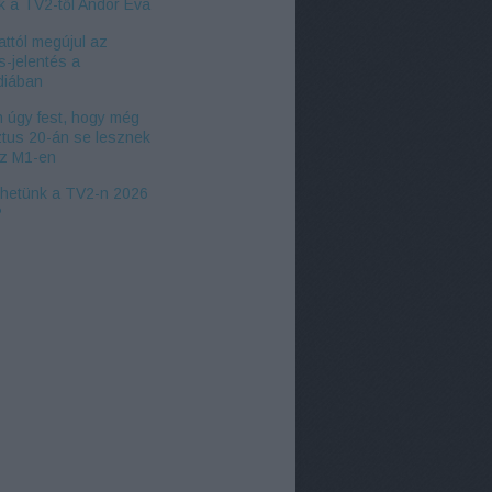
k a TV2-től Andor Éva
ttól megújul az
s-jelentés a
iában
 úgy fest, hogy még
tus 20-án se lesznek
az M1-en
zhetünk a TV2-n 2026
?