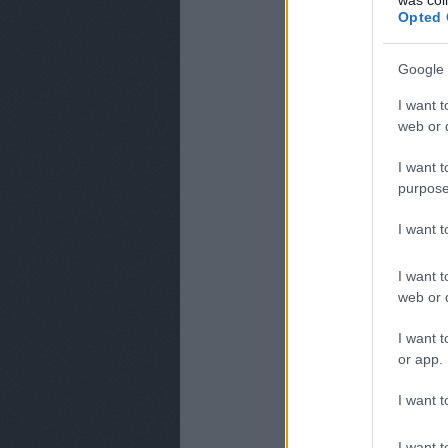
Opted 
Google 
I want t
web or d
I want t
purpose
I want 
I want t
web or d
I want t
or app.
CÍMKÉK:
TV2
TÉNYEK
I want t
I want t