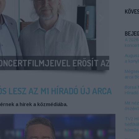
›
KÖVES
BEJE
A 2026
koncert
Auguszt
INDUL A TROLL A KONYHÁBAN ÚJ ÉVA
a kony
Mégsem
arca B
Borsa 
S LESZ AZ M1 HÍRADÓ ÚJ ARCA
Híradó 
Mit né
érnek a hírek a közmédiába.
őszén
TV2 Hí
hétfőtő
hírműs