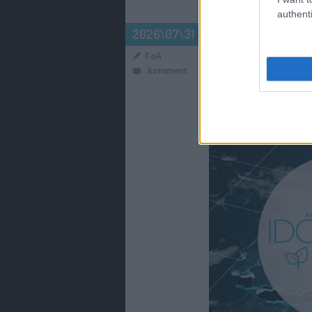
authenti
SZOMBATTÓL
2026\07\31
JELENTÉS A
FoA
komment
Új szelek fújdogálna