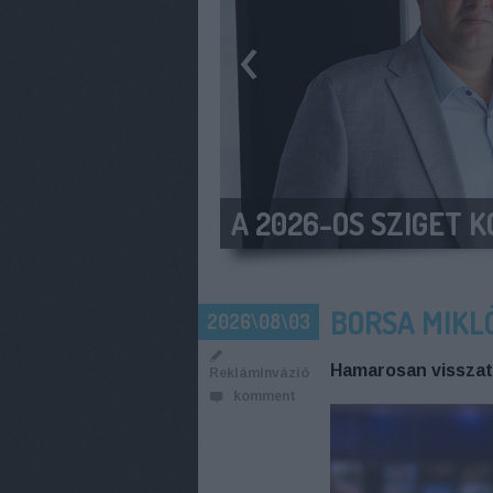
‹
AUGUSZTUS VÉGÉN 
BORSA MIKLÓ
2026\08\03
Hamarosan visszat
ReklámInvázió
komment