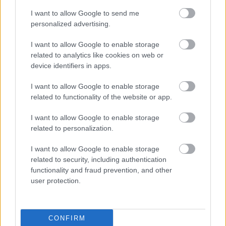
I want to allow Google to send me
personalized advertising.
I want to allow Google to enable storage
related to analytics like cookies on web or
device identifiers in apps.
I want to allow Google to enable storage
related to functionality of the website or app.
I want to allow Google to enable storage
Mit nézhetünk a TV2-n 2026 őszén?
related to personalization.
Kólinger Zsombor
•
2026. július 30.
I want to allow Google to enable storage
related to security, including authentication
Az elmúlt évekhez hasonlóan idén is elindítjuk "Őszi
functionality and fraud prevention, and other
szezon" rovatunkat, amiben összeszedjük, milyen
user protection.
műsorokat láthat a nagyközönség a két nagy ...
CONFIRM