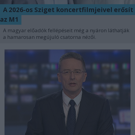
A 2026-os Sziget koncertfilmjeivel erősít
az M1
A magyar előadók fellépéseit még a nyáron láthatják
a hamarosan megújuló csatorna nézői.