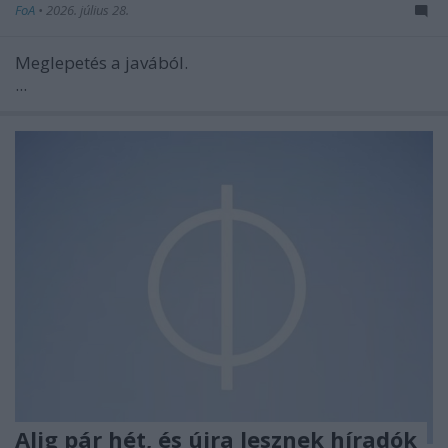
FoA
•
2026. július 28.
Meglepetés a javából.
...
Alig pár hét, és újra lesznek híradók