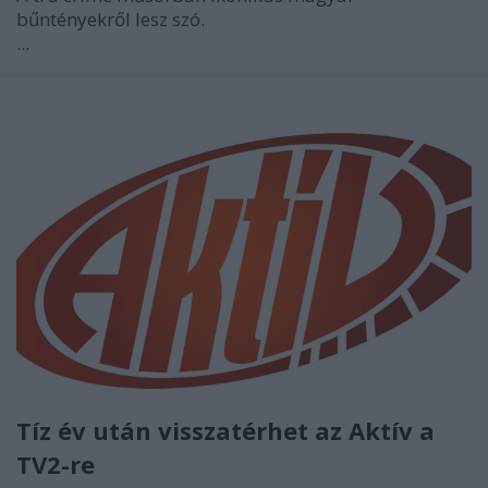
bűntényekről lesz szó.
...
Tíz év után visszatérhet az Aktív a
TV2-re