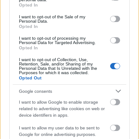
grant or deny consent to Google and its third-party tags to
Opted In
use your data for below specified purposes in below Google
consent section.
I want to opt-out of the Sale of my
Personal Data.
Opted In
I want to opt-out of processing my
Personal Data for Targeted Advertising.
Opted In
Nagyon úgy fest, hogy még
I want to opt-out of Collection, Use,
augusztus 20-án se lesznek hírek az
Retention, Sale, and/or Sharing of my
Personal Data that Is Unrelated with the
M1-en
Purposes for which it was collected.
Opted Out
FoA
•
2026. július 31.
Google consents
Addig marad a Linda, a Kisváros meg a Patika...
I want to allow Google to enable storage
...
related to advertising like cookies on web or
device identifiers in apps.
I want to allow my user data to be sent to
Google for online advertising purposes.