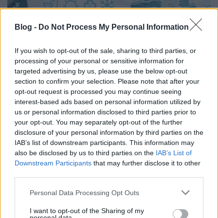
Blog -
Do Not Process My Personal Information
If you wish to opt-out of the sale, sharing to third parties, or
Szombattól megújul az Időjárás-
processing of your personal or sensitive information for
targeted advertising by us, please use the below opt-out
jelentés a közmédiában
section to confirm your selection. Please note that after your
opt-out request is processed you may continue seeing
FoA
•
2026. július 31.
interest-based ads based on personal information utilized by
us or personal information disclosed to third parties prior to
Új szelek fújdogálnak...
your opt-out. You may separately opt-out of the further
...
disclosure of your personal information by third parties on the
IAB’s list of downstream participants. This information may
also be disclosed by us to third parties on the
IAB’s List of
Downstream Participants
that may further disclose it to other
third parties.
Please note that this website/app uses one or more Google
Personal Data Processing Opt Outs
services and may gather and store information including but
not limited to your visit or usage behaviour. You may click to
I want to opt-out of the Sharing of my
personal data.