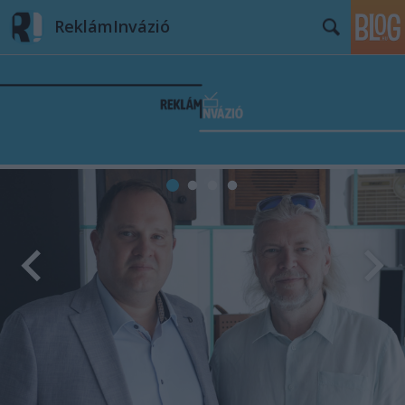
ReklámInvázió