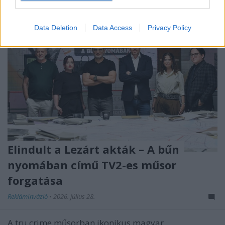
Data Deletion
Data Access
Privacy Policy
Elindult a Lezárt akták – A bűn
nyomában című TV2-es műsor
forgatása
ReklámInvázió
•
2026. július 28.
A tru crime műsorban ikonikus magyar