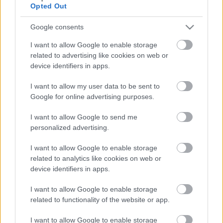
adásaira értékelhetetlenül rossz adatokat produkált.
Opted Out
Ezért a tévétársaság gondolt egyet és betette az
úgynevezett fősávba a Floor még megmaradt
Google consents
részeit, Sárközi Ákosék műsorát pedig késő estére
I want to allow Google to enable storage
száműzte. A műsorcsere jól sült el. a Floor végülis
related to advertising like cookies on web or
egész szép számokat produkált - bár néhány hete
device identifiers in apps.
már ebből is csak korábbi részek láthatók. De már
csak pár hétig, ugyanis július elejétől A legjobb
I want to allow my user data to be sent to
ajánlatot kezdi el ismételni az RTL.
Google for online advertising purposes.
Jelentkezni
ezen a linken
keresztül lehet.
I want to allow Google to send me
Szöveg: FoA, Kólinger Zsombor
personalized advertising.
Fotó: RTL
További tartalmak
Facebook
és
YouTube
csatornánkon.
I want to allow Google to enable storage
Kövess minket ott is!
related to analytics like cookies on web or
device identifiers in apps.
I want to allow Google to enable storage
related to functionality of the website or app.
Címkék:
visszatérés
RTL
2027
The Floor
I want to allow Google to enable storage