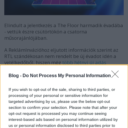
Elindult a jelentkezés a The Floor harmadik évadába
- vettük észre csütörtökön a csatorna
műsorajánlójában.
A ReklámInvázióhoz eljutott információk szerint az
RTL szándékosan nem rendelt be új évadot idén a
vetélkedőből, hiszen még
több hétnyi új adás
megmaradt a második évadból. Ezek alapján
logikus - és egybecsengenek értesüléseinkkel is -
Blog -
Do Not Process My Personal Information
hogy a tévétársaság megvárta, amíg a többi rész is
lemegy. Mivel ezek nézettsége rendben volt, ezért
If you wish to opt-out of the sale, sharing to third parties, or
nem olyan nagy meglepetés, hogy (jelen állás
processing of your personal or sensitive information for
szerint) 2027-ben jön a folytatás.
targeted advertising by us, please use the below opt-out
section to confirm your selection. Please note that after your
opt-out request is processed you may continue seeing
A promót egyébként nem cserélte le az RTL, ugyanaz
interest-based ads based on personal information utilized by
fut, mint amit már 2024-ben is láthattak a nézők.
us or personal information disclosed to third parties prior to