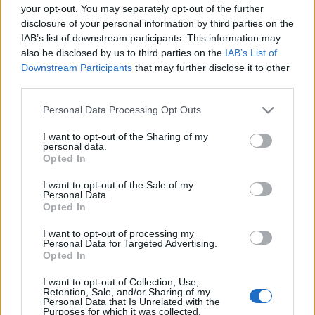
your opt-out. You may separately opt-out of the further
disclosure of your personal information by third parties on the
IAB’s list of downstream participants. This information may
also be disclosed by us to third parties on the
IAB’s List of
Downstream Participants
that may further disclose it to other
third parties.
Please note that this website/app uses one or more Google
Personal Data Processing Opt Outs
services and may gather and store information including but
not limited to your visit or usage behaviour. You may click to
I want to opt-out of the Sharing of my
personal data.
grant or deny consent to Google and its third-party tags to
Opted In
use your data for below specified purposes in below Google
consent section.
I want to opt-out of the Sale of my
Personal Data.
Opted In
I want to opt-out of processing my
Personal Data for Targeted Advertising.
Opted In
A The Floor májusban
tért vissza
az RTL-re egy
I want to opt-out of Collection, Use,
meglepő fordulat részeként: a változás fő okozója az
Retention, Sale, and/or Sharing of my
Personal Data that Is Unrelated with the
Éttermek csatája című reality volt, ami az utolsó
Purposes for which it was collected.