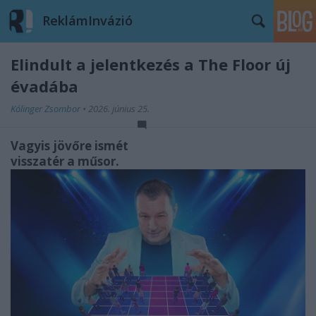
ReklámInvázió
Elindult a jelentkezés a The Floor új
évadába
Kólinger Zsombor
•
2026. június 25.
Vagyis jövőre ismét
visszatér a műsor.