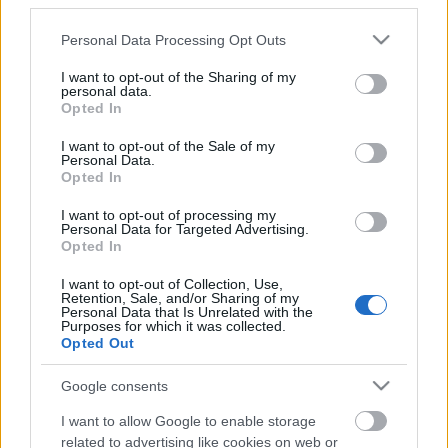
third parties.
azaz két héttel a szezon rajtja előtt megköthetik a
szerződést.
Please note that this website/app uses one or more Google
Personal Data Processing Opt Outs
services and may gather and store information including but
not limited to your visit or usage behaviour. You may click to
I want to opt-out of the Sharing of my
A lap értesülései szerint az
MTVA, a Network4,
personal data.
grant or deny consent to Google and its third-party tags to
valamint a Sport TV-t fenntartó AMC maradt
Opted In
use your data for below specified purposes in below Google
versenyben a második fordulóra - közölük is az
consent section.
I want to opt-out of the Sale of my
állami média viheti a magyar focit, de ahogy írták,
Personal Data.
az eddigieknél jóval kevesebbért.
Opted In
Ha mindez igaz, akkor a Forma-1-es követítések
I want to opt-out of processing my
Personal Data for Targeted Advertising.
mellett mégis lesz egy másik "kiemelt" bajnokság,
Opted In
amit a következő években adhat a megújuló Magyar
Televízió.
I want to opt-out of Collection, Use,
Retention, Sale, and/or Sharing of my
Personal Data that Is Unrelated with the
A többit meg majd meglátjuk.
Purposes for which it was collected.
Opted Out
Fotó: MTVA Sajtószoba
Google consents
További tartalmak
Facebook
és
YouTube
csatornánkon.
Kövess minket ott is!
I want to allow Google to enable storage
related to advertising like cookies on web or