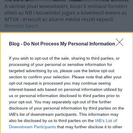
A vártnál jóval kevesebbért, közel 6 milliárd forintért
viheti az NB I közvetítési jogait a következő évekre az
MTVA - értesült az állami média részét képező
Nemzeti Sport
.
A lap megjegyzi, a közmédia eddig
nagyjából
tízmilliárd forintot fizetett azért, hogy közvetíthesse
Blog -
Do Not Process My Personal Information
az összecsapásokat saját felületein. Apró bibi, hogy
bár a Magyar Labdarúgó Szövetség (MLSZ) továbbra
If you wish to opt-out of the sale, sharing to third parties, or
is ennyiért adta volna a jogokat, több lap is úgy
processing of your personal or sensitive information for
értesült, hogy az áprilisban (alig néhány nappal az
targeted advertising by us, please use the below opt-out
országgyűlési választások után) meghirdetett nylít
section to confirm your selection. Please note that after your
pályázaton ennek csak a töredékét ajánlották a
opt-out request is processed you may continue seeing
tenderen induló kereskedelmi tévétársaságok.
interest-based ads based on personal information utilized by
us or personal information disclosed to third parties prior to
Éppen ezért - talán jobb ajánlatokra várva? - az
your opt-out. You may separately opt-out of the further
disclosure of your personal information by third parties on the
MLSZ többször is kitolta a tender határidejét -
IAB’s list of downstream participants. This information may
legutóbb például június 22-ig, azaz jövő hétfőig. A
also be disclosed by us to third parties on the
IAB’s List of
G7 gazdasági portál korábban azt
írta
, amennyiben
Downstream Participants
that may further disclose it to other
a mostani pályázat eredményes lesz, július 8-án,