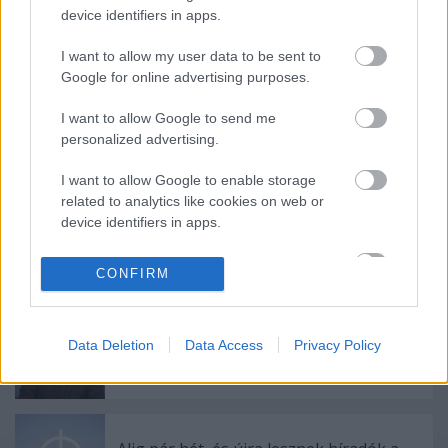
device identifiers in apps.
I want to allow my user data to be sent to
Címkék:
foci
magyar foci
MTVA
MTV
NB I
Google for online advertising purposes.
I want to allow Google to send me
personalized advertising.
Ajánlott bejegyzések:
I want to allow Google to enable storage
related to analytics like cookies on web or
device identifiers in apps.
Megvan a megállapodás: a következő
idényben is marad a magyar foci a
I want to allow Google to enable storage
köztévénél
CONFIRM
related to functionality of the website or app.
I want to allow Google to enable storage
Data Deletion
Data Access
Privacy Policy
related to personalization.
Borsa Miklós lesz az M1 Híradó új arca
I want to allow Google to enable storage
related to security, including authentication
functionality and fraud prevention, and other