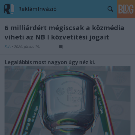
ReklámInvázió
6 milliárdért mégiscsak a közmédia
viheti az NB I közvetítési jogait
FoA
•
2026. június 19.
Legalábbis most nagyon úgy néz ki.