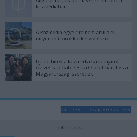
Alig pár hét, és újra lesznek híradók a
user protection.
közmédiában
A közmédia egyelőre nem árulja el,
milyen műsorokkal készül őszre
Újabb hírek a közmédia háza tájáról:
ősszel is látható lesz a Család-barát és a
Magyarország, szeretlek
SÜTI BEÁLLÍTÁSOK MÓDOSÍTÁSA
mobil
|
teljes