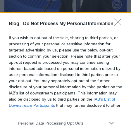
Blog -
Do Not Process My Personal Information
Papp Dániel, a Médiaszolgáltatás-támogató és
Vagyonkezelő Alap (MTVA) vezérigazgatója
munkaviszonya megszüntetését kezdeményezte
If you wish to opt-out of the sale, sharing to third parties, or
Koltay Andrásnál, az NMHH Médiatanácsának
processing of your personal or sensitive information for
elnökénél mint a munkáltatói jogok gyakorlójánál -
targeted advertising by us, please use the below opt-out
közölte az MTVA Sajtó és Marketing Irodája
section to confirm your selection. Please note that after your
pénteken az MTI-vel.
opt-out request is processed you may continue seeing
interest-based ads based on personal information utilized by
"
A felmondást a vezérigazgató arra hivatkozásul
us or personal information disclosed to third parties prior to
your opt-out. You may separately opt-out of the further
nyújtotta be, hogy az újonnan megválasztott kormány
disclosure of your personal information by third parties on the
szándéka a közmédia teljes átalakítása
" - olvasható a
IAB’s list of downstream participants. This information may
közleményben.
also be disclosed by us to third parties on the
IAB’s List of
Downstream Participants
that may further disclose it to other
Papp Dániel a felmondási ideje alatt ellátja
third parties.
feladatait - írták.
Please note that this website/app uses one or more Google
Personal Data Processing Opt Outs
Bár az állami hírügynökség nem említette meg, de
services and may gather and store information including but