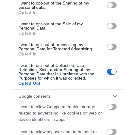
Papp Dániel volt az, aki még 2011-ben
not limited to your visit or usage behaviour. You may click to
I want to opt-out of the Sharing of my
meghamaisított egy hírt, később pedig bíróság is
personal data.
grant or deny consent to Google and its third-party tags to
Opted In
kimondta róla, hogy ezért nevezhető hírhamisítónak.
use your data for below specified purposes in below Google
Papp ennek ellenére nem lefelé, hanem felfelé
consent section.
I want to opt-out of the Sale of my
bukott, a meghamisított anyag után hírfőszerkesztő
Personal Data.
Opted In
lett, 2018-ban pedig kinevezték az állami média
élére. Azóta töltötte be a pozíciót.
I want to opt-out of processing my
Personal Data for Targeted Advertising.
(MTI)
Opted In
Fotó: MTI/Bodnár Boglárka
I want to opt-out of Collection, Use,
Retention, Sale, and/or Sharing of my
Personal Data that Is Unrelated with the
Purposes for which it was collected.
Opted Out
Google consents
Címkék:
MTVA
Papp Dániel
felmondott
I want to allow Google to enable storage
related to advertising like cookies on web or
device identifiers in apps.
Ajánlott bejegyzések:
I want to allow my user data to be sent to