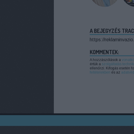
A BEJEGYZÉS TRAC
https://reklaminvazi
KOMMENTEK:
A hozzászólások a
vonatk
értük a
szolgáltatás technik
ellenőrzi. Kifogás esetén 
feltételekben
és az
adatvéd