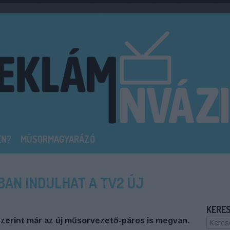
EN?
MŰSORMAGYARÁZÓ
AN INDULHAT A TV2 ÚJ
KERE
zerint már az új műsorvezető-páros is megvan.