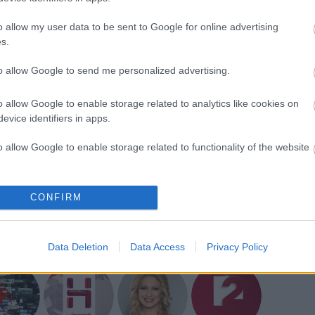
avazás után
kirúgták
Szalai Vivien hírigazgatót, majd
határozatlan időre -
levették a képernyőről
Marsi
o allow my user data to be sent to Google for online advertising
ort is. Utóbbiak valószínűleg nem térnek vissza a
s.
to allow Google to send me personalized advertising.
acebook
és
YouTube
csatornánkon. Kövess minket
o allow Google to enable storage related to analytics like cookies on
evice identifiers in apps.
o allow Google to enable storage related to functionality of the website
GAJDOS TAMÁS
TV2 HÍREK
TV2 HÍRADÓ
SZEDMÁK ZITA
o allow Google to enable storage related to personalization.
CONFIRM
o allow Google to enable storage related to security, including
ZÉSEK:
cation functionality and fraud prevention, and other user protection.
Data Deletion
Data Access
Privacy Policy