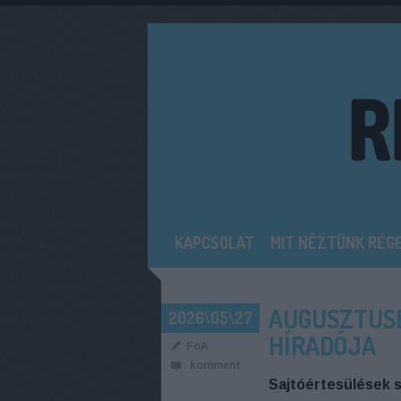
KAPCSOLAT
MIT NÉZTÜNK RÉG
AUGUSZTUSB
2026\05\27
HÍRADÓJA
FoA
komment
Sajtóértesülések s