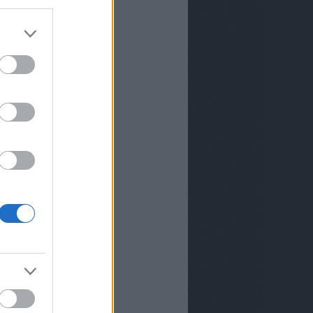
k a TV2-től Andor Éva
ttól megújul az
s-jelentés a
iában
 úgy fest, hogy még
tus 20-án se lesznek
az M1-en
zhetünk a TV2-n 2026
?