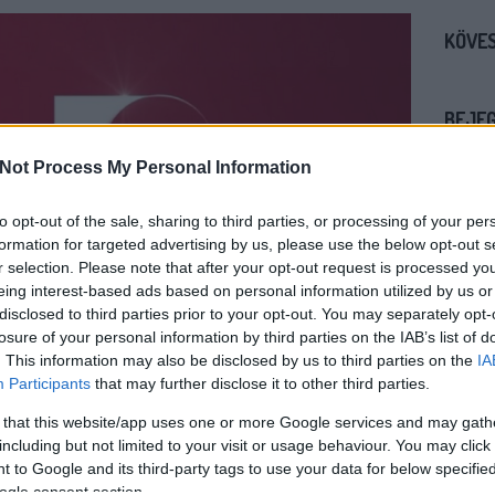
KÖVES
BEJE
A 2026
koncert
Not Process My Personal Information
Auguszt
a kony
to opt-out of the sale, sharing to third parties, or processing of your per
formation for targeted advertising by us, please use the below opt-out s
Mégsem
r selection. Please note that after your opt-out request is processed y
arca B
eing interest-based ads based on personal information utilized by us or
Borsa 
disclosed to third parties prior to your opt-out. You may separately opt-
Híradó 
losure of your personal information by third parties on the IAB’s list of
. This information may also be disclosed by us to third parties on the
IA
Mit né
Participants
that may further disclose it to other third parties.
őszén
 that this website/app uses one or more Google services and may gath
TV2 Hí
íradó lehet a csatorna új hírműsorának címe -
hétfőtő
including but not limited to your visit or usage behaviour. You may click 
hírműs
 to Google and its third-party tags to use your data for below specifi
ogle consent section.