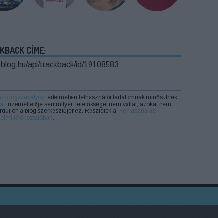
KBACK CÍME:
o.blog.hu/api/trackback/id/19108583
ozó jogszabályok
értelmében felhasználói tartalomnak minősülnek,
ai
üzemeltetője semmilyen felelősséget nem vállal, azokat nem
forduljon a blog szerkesztőjéhez. Részletek a
Felhasználási
elmi tájékoztatóban
.