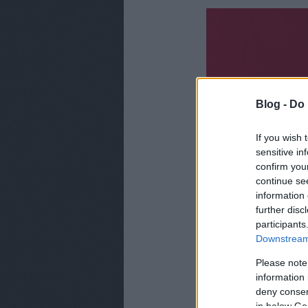
Blog -
Do 
If you wish 
sensitive in
confirm you
continue se
information 
further disc
participants
Downstream 
Please note
TV2 Hírek vagy TV2 H
information 
tudta meg a
Blikk
.
deny consent
in below Go