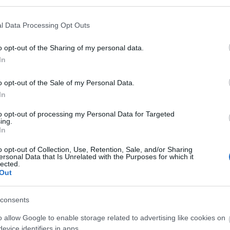
i szerint az eredeti tervek szerint június 1-jén indult
Távozi
de ezt az ötletet elvetették, jelen állás szerint
Szomba
 rajt,
addig a stáb jelentős részét lecserélik.
l Data Processing Opt Outs
Időjárá
közméd
űsorvezető
Gajdos Tamás
és
Szedmák Zita
lehet:
o opt-out of the Sharing of my personal data.
Nagyon
V-n vezetett híradót, de 1998 és 2002 között a
In
augusz
r híreket, utóbbi pedig az Exatlon Hungary
hírek 
 Spíler TV képernyőseként is ismert lehet.
o opt-out of the Sale of my Personal Data.
Mit né
In
őszén
kel kapcsolatban a TV2 Sajtóosztályát is, ahol a
to opt-out of processing my Personal Data for Targeted
ing.
In
g zajlik az infotainment terület átalakítása, és a
ő módon több név is felmerült a sajtóban,
o opt-out of Collection, Use, Retention, Sale, and/or Sharing
személyi kérdésekről ebben a szakaszban még korai
ersonal Data that Is Unrelated with the Purposes for which it
lected.
. Amint időszerű lesz, a nézőket és a sajtó
Out
tesen tájékoztatni fogjuk a műsorokról és
consents
átalakítása idén áprilisban kezdődött, miután a
o allow Google to enable storage related to advertising like cookies on
get szenvedett az országgyűlési választáson.
evice identifiers in apps.