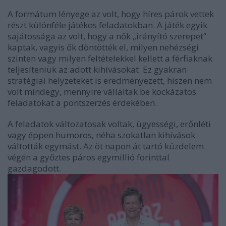
A formátum lényege az volt, hogy híres párok vettek
részt különféle játékos feladatokban. A játék egyik
sajátossága az volt, hogy a nők „irányító szerepet”
kaptak, vagyis ők döntötték el, milyen nehézségi
szinten vagy milyen feltételekkel kellett a férfiaknak
teljesíteniük az adott kihívásokat. Ez gyakran
stratégiai helyzeteket is eredményezett, hiszen nem
volt mindegy, mennyire vállaltak be kockázatos
feladatokat a pontszerzés érdekében.
A feladatok változatosak voltak, ügyességi, erőnléti
vagy éppen humoros, néha szokatlan kihívások
váltották egymást. Az öt napon át tartó küzdelem
végén a győztes páros egymillió forinttal
gazdagodott.