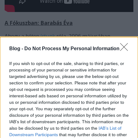
A Fókuszban: Barabás Éva
Ahogy a héten
írtunk
róla, 2006 májusában
csatlakozott Barabás Éva a Fókusz csapatához. Az
RTL magazinműsorának történetében ez a húsz év
Blog -
Do Not Process My Personal Information
különösen hosszú időnek számít.
If you wish to opt-out of the sale, sharing to third parties, or
Barabás Éva 2001-ben érkezett az RTL Klubhoz,
processing of your personal or sensitive information for
előbb a Reggeli, a Delelő és az Ötletház
targeted advertising by us, please use the below opt-out
műsorvezetőjeként láthatták a nézők. A Fókuszhoz
section to confirm your selection. Please note that after your
azután került, hogy a műsor addigi két arca, Marsi
opt-out request is processed you may continue seeing
Anikó és Holló Márta szülési szabadságra ment.
interest-based ads based on personal information utilized by
us or personal information disclosed to third parties prior to
your opt-out. You may separately opt-out of the further
2016. május:
disclosure of your personal information by third parties on the
Gönczi Gábor és Marsi Anikó a Tényekben
IAB’s list of downstream participants. This information may
also be disclosed by us to third parties on the
IAB’s List of
Folytassuk most 2016 májusának legkiemelkedőbb
Downstream Participants
that may further disclose it to other