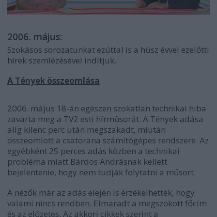
2006. május:
Szokásos sorozatunkat ezúttal is a húsz évvel ezelőtti
hírek szemlézésével indítjuk.
A Tények összeomlása
2006. május 18-án egészen szokatlan technikai hiba
zavarta meg a TV2 esti hírműsorát. A Tények adása
alig kilenc perc után megszakadt, miután
összeomlott a csatorana számítógépes rendszere. Az
egyébként 25 perces adás közben a technikai
probléma miatt Bárdos Andrásnak kellett
bejelentenie, hogy nem tudják folytatni a műsort.
A nézők már az adás elején is érzékelhették, hogy
valami nincs rendben. Elmaradt a megszokott főcím
és az előzetes. Az akkori cikkek szerint a