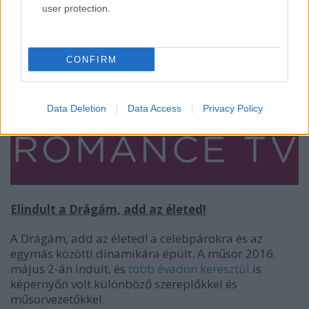
több mint két év után, 2018-ban szűnt meg.
user protection.
CONFIRM
Data Deletion
Data Access
Privacy Policy
Elindult a Drágám, add az életed!
A Drágám, add az életed! a celebpárokra és az
egymás közötti dinamikára épült. A műsor 2016.
május 2-án indult, és
több évadon keresztül
is
képernyőn volt különböző szereplőkkel és
műsorvezetőkkel.