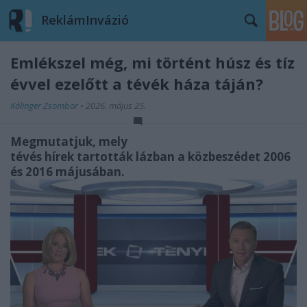
ReklámInvázió
Emlékszel még, mi történt húsz és tíz
évvel ezelőtt a tévék háza táján?
Kólinger Zsombor
•
2026. május 25.
Megmutatjuk, mely
tévés hírek tartották lázban a közbeszédet 2006
és 2016 májusában.