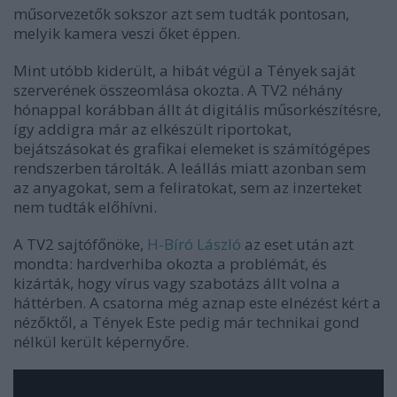
műsorvezetők sokszor azt sem tudták pontosan,
melyik kamera veszi őket éppen.
Mint utóbb kiderült, a hibát végül a Tények saját
szerverének összeomlása okozta. A TV2 néhány
hónappal korábban állt át digitális műsorkészítésre,
így addigra már az elkészült riportokat,
bejátszásokat és grafikai elemeket is számítógépes
rendszerben tárolták. A leállás miatt azonban sem
az anyagokat, sem a feliratokat, sem az inzerteket
nem tudták előhívni.
A TV2 sajtófőnöke,
H-Bíró László
az eset után azt
mondta: hardverhiba okozta a problémát, és
kizárták, hogy vírus vagy szabotázs állt volna a
háttérben. A csatorna még aznap este elnézést kért a
nézőktől, a Tények Este pedig már technikai gond
nélkül került képernyőre.