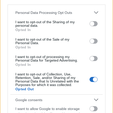
hírével, vagy ha úgy tetszik, "tényével": Marsi Anikó
third parties.
és Gönczi Gábor TV2-es átigazolásával.
Please note that this website/app uses one or more Google
Personal Data Processing Opt Outs
services and may gather and store information including but
Előző cikkünkben már írtunk arról, hogy Kökény-
not limited to your visit or usage behaviour. You may click to
I want to opt-out of the Sharing of my
Szalai Vivient nevezték ki a TV2 hírigazgatójáváa
personal data.
grant or deny consent to Google and its third-party tags to
(azután, hogy Andy Vajna révén kormányközelbe
Opted In
use your data for below specified purposes in below Google
került a tévétársaság). Szalai kinevezése egyre több
consent section.
hír érkezett arról, hogy a TV2 új alapokra helyezi a
I want to opt-out of the Sale of my
Personal Data.
Tényeket, Azurák Csaba és Várkonyi Andrea
Opted In
távozása után pedig új műsorvezető párost kerestek
az esti hírműsor élére.
I want to opt-out of processing my
Personal Data for Targeted Advertising.
Opted In
Gönczi Gábor neve merült fel már a kezdetekben is a
lehetséges érkezők között, ami azért volt
I want to opt-out of Collection, Use,
figyelemreméltó, mert előtte nem rendelkezett
Retention, Sale, and/or Sharing of my
Personal Data that Is Unrelated with the
híradós tapasztalattal. A másik nagy név Marsi
Purposes for which it was collected.
Anikó volt, aki még Gönczinél is nagyobb viszhangot
Opted Out
kapott, ugyanis évek óta nem szerepelt a magyar
Google consents
médiában, miután férjével, Palik Lászlóval külföldre
költözött.
I want to allow Google to enable storage