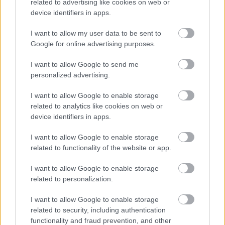
related to advertising like cookies on web or
A csatorna végül 2016 áprilisának végén
jelentette
device identifiers in apps.
be
hivatalosan, hogy május 2-ától Marsi Anikó és
Gönczi Gábor lesz a Tények új műsorvezető párosa.
I want to allow my user data to be sent to
Az akkori hírek szerint a TV2 azért döntött mellettük,
Google for online advertising purposes.
mivel jól összeszokott párosnak tartották őket a régi
ismeretségük okán, illetve a Tényekben egyre
I want to allow Google to send me
nagyobb hangsúlyt kapó bulváros és magazinos
personalized advertising.
témákhoz is jól illeszkedtek.
I want to allow Google to enable storage
Elindult a Romance TV
related to analytics like cookies on web or
device identifiers in apps.
2016. május 3-án Magyarországon is elindult a
Romance TV. A csatorna elsősorban romantikus
I want to allow Google to enable storage
filmekre és sorozatokra épített, a kínálatban főleg
related to functionality of the website or app.
német és osztrák gyártású tévéfilmek, családi
I want to allow Google to enable storage
történetek és kosztümös alkotások szerepeltek.
related to personalization.
A Romance TV már korábban is több európai
I want to allow Google to enable storage
országban sugárzott, ám Magyarországon nem
related to security, including authentication
futott be különösebb karriert, a csatorna kicsivel
functionality and fraud prevention, and other