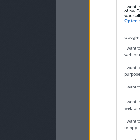
I want t
of my P
was col
Opted 
Google 
I want t
web or d
MINDEZKÖZBEN A
I want t
A TV2-es változásokk
purpose
tévéműsorban nem fe
részeket sugároznak a
I want 
korábbról jól ismer
nem lenne elég, a mú
I want t
is, helyére pedig A mi
web or d
Vagyis ettől a hétt
I want t
csatorna nézői hé
or app.
Már csak az a kérdés,