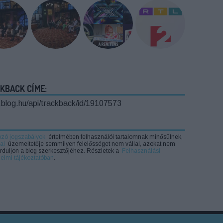
KBACK CÍME:
o.blog.hu/api/trackback/id/19107573
ozó jogszabályok
értelmében felhasználói tartalomnak minősülnek,
ai
üzemeltetője semmilyen felelősséget nem vállal, azokat nem
forduljon a blog szerkesztőjéhez. Részletek a
Felhasználási
elmi tájékoztatóban
.