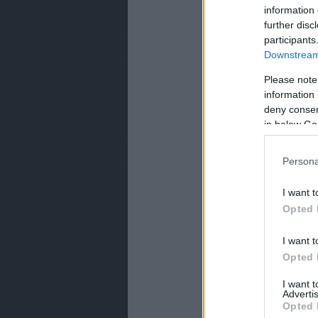
information 
further disc
Mindez azért érdeke
participants
(azaz cikkünk publiká
Downstream 
A TV2 mostani közle
Please note
meglepetésekből, és ó
information 
kereskedők elé kerül
deny consent
zsebóra, Herman Lip
in below Go
de például egy Telep
Persona
Az új adások hétköz
I want t
Opted 
I want t
Opted 
I want 
Advertis
Opted 