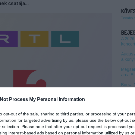
ek csatája...
KÖVES
Tovább 
BEJE
A 2026
koncert
Auguszt
a kony
Mégsem
arca B
Borsa 
Híradó 
Not Process My Personal Information
Mit né
őszén
to opt-out of the sale, sharing to third parties, or processing of your per
TV2 Hí
formation for targeted advertising by us, please use the below opt-out s
hétfőtő
hírműs
r selection. Please note that after your opt-out request is processed y
sdhétfőtől új részeket a Kincsvadászokból a TV2 -
eing interest-based ads based on personal information utilized by us or
elentette be közleményében.