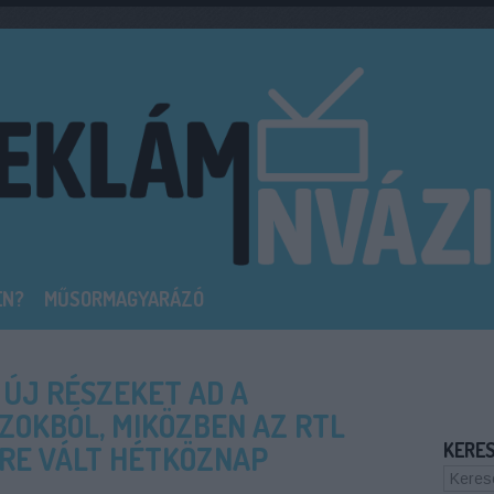
EN?
MŰSORMAGYARÁZÓ
 ÚJ RÉSZEKET AD A
ZOKBÓL, MIKÖZBEN AZ RTL
KERE
RE VÁLT HÉTKÖZNAP