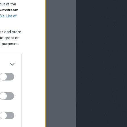
k a TV2-től Andor Éva
out of the
 downstream
ttól megújul az
s-jelentés a
B’s List of
iában
 úgy fest, hogy még
er and store
tus 20-án se lesznek
to grant or
az M1-en
ed purposes
zhetünk a TV2-n 2026
?