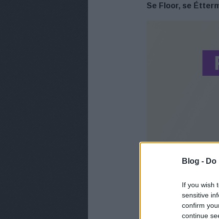
Se Floor, se Étterm
Blog -
Do 
If you wish 
sensitive in
confirm you
Hétfőtől, azaz pünkö
continue se
ezt a tévétársaság j