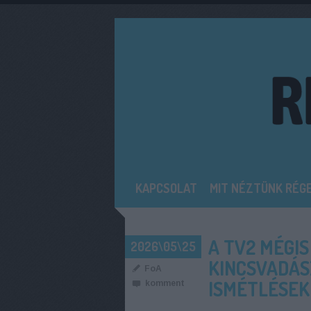
KAPCSOLAT
MIT NÉZTÜNK RÉG
A TV2 MÉGIS
2026\05\25
KINCSVADÁS
FoA
ISMÉTLÉSEK
komment