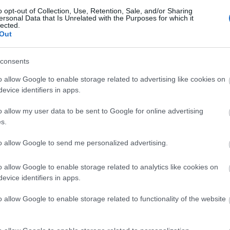
o opt-out of Collection, Use, Retention, Sale, and/or Sharing
ersonal Data that Is Unrelated with the Purposes for which it
lected.
Out
consents
o allow Google to enable storage related to advertising like cookies on
evice identifiers in apps.
Z RTL ISMÉTLÉSEKRE VÁLT
o allow my user data to be sent to Google for online advertising
al egyidőben az RTL-en is változások jönnek: bár a
s.
ltűnő, de pünkösdhétfőtől már csak korábbi
 The Floor című realityből is. (Erre s már
to allow Google to send me personalized advertising.
t trükk
alapján lehet következtetni.)
És ha ez még
lt héten véget ért az Éttermek csatája című reality
o allow Google to enable storage related to analytics like cookies on
 kis falunk korábbi részei jönnek.
evice identifiers in apps.
ől egy időre új tartalom nélkül maradnak a
o allow Google to enable storage related to functionality of the website
tköznap este.
 hogy milyen hosszú ideig kell a friss műsorokat