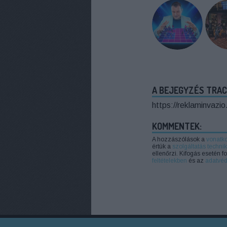
A BEJEGYZÉS TRAC
https://reklaminvazi
KOMMENTEK:
A hozzászólások a
vonatk
értük a
szolgáltatás technik
ellenőrzi. Kifogás esetén 
feltételekben
és az
adatvéd