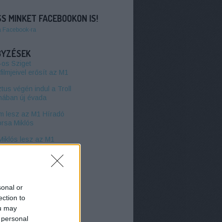
S MINKET FACEBOOKON IS!
a Facebook-ra
GYZÉSEK
-os Sziget
filmjeivel erősít az M1
us végén indul a Troll
hában új évada
 lesz az M1 Híradó
orsa Miklós
Miklós lesz az M1
új arca
zhetünk az RTL-en 2026
?
sonal or
radó és Aktív - Már
ection to
l indulnak a TV2 új
orai
ou may
 personal