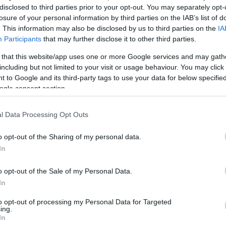
Távozi
disclosed to third parties prior to your opt-out. You may separately opt-
losure of your personal information by third parties on the IAB’s list of
s, mert pár hete még
úgy tűnt
, a csatornán mától
Szomba
. This information may also be disclosed by us to third parties on the
Időjárá
IA
lásának napjától) csak késő este lesz új tartalom.
közméd
Participants
that may further disclose it to other third parties.
ménye szerint k
ülönleges tárgyakból,
Nagyon
 that this website/app uses one or more Google services and may gath
riási licitharcokból most sem lesz hiány, a
augusz
including but not limited to your visit or usage behaviour. You may click 
 többek között egy Szűz Mária festmény, egy arany
hírek 
 to Google and its third-party tags to use your data for below specifi
ót egyik olajfestménye, egy selyem perzsa szőnyeg,
ogle consent section.
Mit né
y Károly festmény is.
őszén
l Data Processing Opt Outs
nap esténként 19:55-től kezdődnek.
o opt-out of the Sharing of my personal data.
In
o opt-out of the Sale of my Personal Data.
In
to opt-out of processing my Personal Data for Targeted
ing.
In