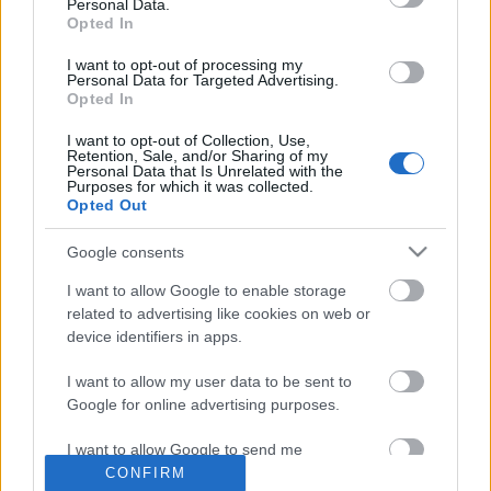
Personal Data.
Opted In
I want to opt-out of processing my
Címkék:
Scherer Péter
Personal Data for Targeted Advertising.
Opted In
I want to opt-out of Collection, Use,
Retention, Sale, and/or Sharing of my
Personal Data that Is Unrelated with the
Purposes for which it was collected.
Ajánlott bejegyzések:
Opted Out
Google consents
Augusztus végén indul a Troll a
konyhában új évada
I want to allow Google to enable storage
related to advertising like cookies on web or
device identifiers in apps.
Mégsem lesz az M1 Híradó arca Borsa
I want to allow my user data to be sent to
Miklós
Google for online advertising purposes.
I want to allow Google to send me
personalized advertising.
CONFIRM