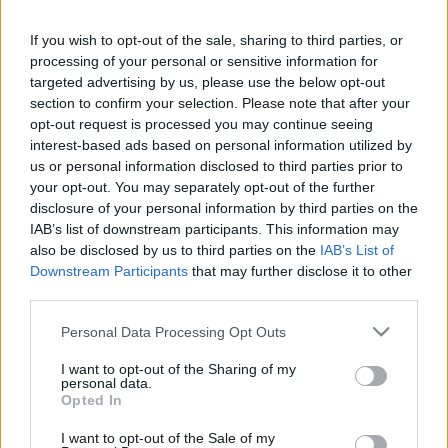
If you wish to opt-out of the sale, sharing to third parties, or
64 éves korában elhunyt Scherer Péter Jászai Mari-
processing of your personal or sensitive information for
díjas színész, jelentette be
a Nézőművészeti Kft.
targeted advertising by us, please use the below opt-out
Facebook-oldalán.
section to confirm your selection. Please note that after your
opt-out request is processed you may continue seeing
Scherer 1961-ben született, Szombathelyen
interest-based ads based on personal information utilized by
érettségizett, 1987-ben építőmérnöki diplomát
us or personal information disclosed to third parties prior to
szerzett a Budapesti Műszaki Egyetemen. 1995-ben
your opt-out. You may separately opt-out of the further
színművész oklevelet kapott a Magyar
disclosure of your personal information by third parties on the
Színészkamarától.
IAB’s list of downstream participants. This information may
also be disclosed by us to third parties on the
IAB’s List of
Downstream Participants
that may further disclose it to other
Az elmúlt két évtizedben számos filmben és
third parties.
sorozatban játszott, szerepelt többek között az RTL-
en futó Válótársak és Apatigris című szériákban is,
Please note that this website/app uses one or more Google
Personal Data Processing Opt Outs
de látható volt a Jobb később mint soha című
services and may gather and store information including but
realityben is.
not limited to your visit or usage behaviour. You may click to
I want to opt-out of the Sharing of my
personal data.
grant or deny consent to Google and its third-party tags to
Opted In
Fotó: RTL Sajtóklub
use your data for below specified purposes in below Google
consent section.
I want to opt-out of the Sale of my