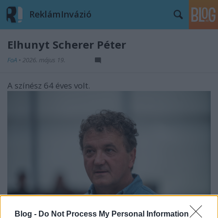
ReklámInvázió
Elhunyt Scherer Péter
FoA
•
2026. május 19.
A színész 64 éves volt.
Blog -
Do Not Process My Personal Information