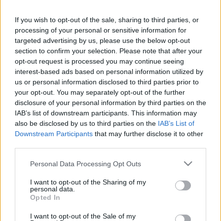
If you wish to opt-out of the sale, sharing to third parties, or
64 éves korában elhunyt Scherer Péter Jászai Mari-
processing of your personal or sensitive information for
díjas színész, jelentette be
a Nézőművészeti Kft.
targeted advertising by us, please use the below opt-out
Facebook-oldalán.
section to confirm your selection. Please note that after your
opt-out request is processed you may continue seeing
Scherer 1961-ben született, Szombathelyen
interest-based ads based on personal information utilized by
érettségizett, 1987-ben építőmérnöki diplomát
us or personal information disclosed to third parties prior to
szerzett a Budapesti Műszaki Egyetemen. 1995-ben
your opt-out. You may separately opt-out of the further
színművész oklevelet kapott a Magyar
disclosure of your personal information by third parties on the
Színészkamarától.
IAB’s list of downstream participants. This information may
also be disclosed by us to third parties on the
IAB’s List of
Downstream Participants
that may further disclose it to other
Az elmúlt két évtizedben számos filmben és
third parties.
sorozatban játszott, szerepelt többek között az RTL-
en futó Válótársak és Apatigris című szériákban is,
Please note that this website/app uses one or more Google
Personal Data Processing Opt Outs
de látható volt a Jobb később mint soha című
services and may gather and store information including but
realityben is.
not limited to your visit or usage behaviour. You may click to
I want to opt-out of the Sharing of my
personal data.
grant or deny consent to Google and its third-party tags to
Opted In
Fotó: RTL Sajtóklub
use your data for below specified purposes in below Google
consent section.
I want to opt-out of the Sale of my