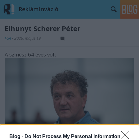
ReklámInvázió
Elhunyt Scherer Péter
FoA
•
2026. május 19.
A színész 64 éves volt.
Blog -
Do Not Process My Personal Information