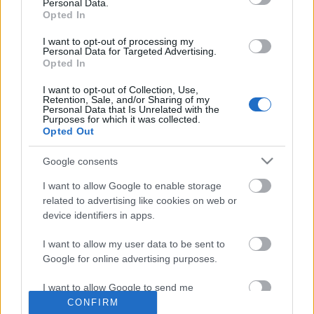
Personal Data.
Opted In
I want to opt-out of processing my
Címkék:
Scherer Péter
Personal Data for Targeted Advertising.
Opted In
I want to opt-out of Collection, Use,
Retention, Sale, and/or Sharing of my
Personal Data that Is Unrelated with the
Purposes for which it was collected.
Ajánlott bejegyzések:
Opted Out
Google consents
Augusztus végén indul a Troll a
konyhában új évada
I want to allow Google to enable storage
related to advertising like cookies on web or
device identifiers in apps.
Alig pár hét, és újra lesznek híradók a
I want to allow my user data to be sent to
közmédiában
Google for online advertising purposes.
I want to allow Google to send me
personalized advertising.
CONFIRM