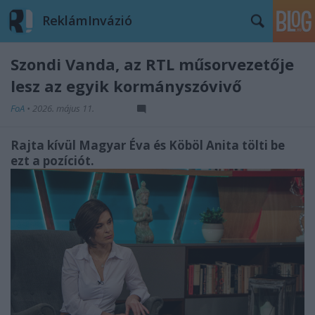
ReklámInvázió
Szondi Vanda, az RTL műsorvezetője
lesz az egyik kormányszóvivő
FoA
•
2026. május 11.
Rajta kívül Magyar Éva és Köböl Anita tölti be
ezt a pozíciót.