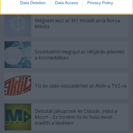
Data Deletion
Data Access
Privacy Policy
related to security, including authentication
functionality and fraud prevention, and other
user protection.
Mégsem lesz az M1 Híradó arca Borsa
Miklós
Szombattól megújul az Időjárás-jelentés
a közmédiában
Tíz év után visszatérhet az Aktív a TV2-re
Debütál Jakupcsek és Csiszár, indul a
Mozi+ - Ez történt tíz és húsz évvel
ezelőtt a tévében