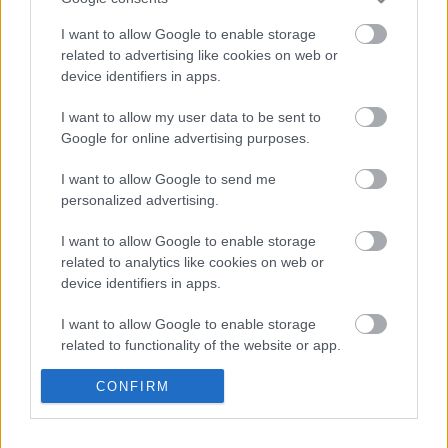
I want to allow Google to enable storage
related to advertising like cookies on web or
device identifiers in apps.
Fotók: RTL; Facebook/Magyar Péter
További tartalmak
Facebook
és
YouTube
I want to allow my user data to be sent to
csatornánkon. Kövess minket ott is!
Google for online advertising purposes.
I want to allow Google to send me
personalized advertising.
I want to allow Google to enable storage
Címkék:
Magyar Éva
Köböl Anita
Szondi Vanda
related to analytics like cookies on web or
device identifiers in apps.
I want to allow Google to enable storage
related to functionality of the website or app.
Ajánlott bejegyzések:
I want to allow Google to enable storage
CONFIRM
related to personalization.
Augusztus végén indul a Troll a
konyhában új évada
I want to allow Google to enable storage