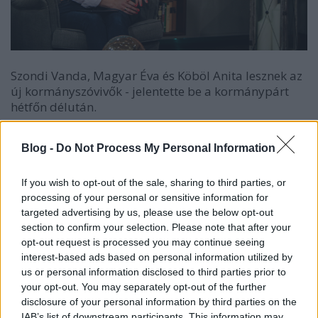
Szondi Vanda, Magyar Éva és Köböl Anita lesznek az
új kormányszóvivők - jelentette be a kormánypárt
hétfőn délután.
Szondi Vanda
Mátészalkáról érkezett. Pályáját a
Blog -
Do Not Process My Personal Information
Duna Televízióban kezdte, később az RTL
Hírigazgatóságán dolgozott tizenkét évig. Az utóbbi
években a XXI. Század és a Reggeli műsorvezetője
If you wish to opt-out of the sale, sharing to third parties, or
volt. Bár a közlemény nem tér ki rá, de valószínűleg
processing of your personal or sensitive information for
az új pozíció miatt Szondi távozik az RTL-től, és így a
targeted advertising by us, please use the below opt-out
section to confirm your selection. Please note that after your
két műsorból is.
opt-out request is processed you may continue seeing
interest-based ads based on personal information utilized by
Hozzá hasonlóan búcsút int a csatornának
Magyar
us or personal information disclosed to third parties prior to
Éva
is. A Nagykanizsáról indult újságíró pályáját a
your opt-out. You may separately opt-out of the further
helyi televízióban kezdte, majd a Magyar Rádió
disclosure of your personal information by third parties on the
győri szerkesztőségénél és az RTL-nél folytatta.
IAB’s list of downstream participants. This information may