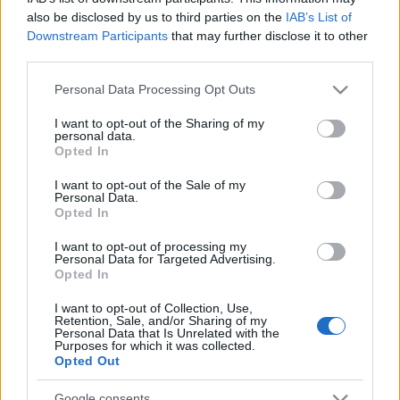
Nyugat-magyarországi tudósítóként, később a
also be disclosed by us to third parties on the
IAB’s List of
Híradó politikai riportereként hosszú éveken át az
Downstream Participants
that may further disclose it to other
third parties.
emberek életét befolyásoló döntésekről
tájékoztatott.
Please note that this website/app uses one or more Google
Personal Data Processing Opt Outs
services and may gather and store information including but
A közlemény szerint a harmadik kormányszóvivő
not limited to your visit or usage behaviour. You may click to
I want to opt-out of the Sharing of my
Köböl Anita
lesz, aki korábban a TV2-nél is
personal data.
grant or deny consent to Google and its third-party tags to
Opted In
dolgozott, majd 2022-ben az ATV műsorvezetője lett.
use your data for below specified purposes in below Google
Valószínűleg ő is búcsút int munkahelyének.
consent section.
I want to opt-out of the Sale of my
Personal Data.
Opted In
I want to opt-out of processing my
Personal Data for Targeted Advertising.
Opted In
I want to opt-out of Collection, Use,
Retention, Sale, and/or Sharing of my
Personal Data that Is Unrelated with the
Purposes for which it was collected.
Opted Out
Google consents