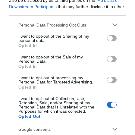
also be disclosed by us to third parties on the
IAB’s List of
közlemény szerint a pantallósiak történetét
Downstream Participants
that may further disclose it to other
bemutató széria helyére egy új produkció érkezik,
third parties.
ami a 80-as években játszódik majd.
"A
nosztalgikus
hangulatú sorozat titkok és ígéretek hálóján keresztül
Please note that this website/app uses one or more Google
Personal Data Processing Opt Outs
mutatja be a korabeli Magyarországon élők
services and may gather and store information including but
mindennapjait. A régi idők megidézése mindig
not limited to your visit or usage behaviour. You may click to
I want to opt-out of the Sharing of my
personal data.
grant or deny consent to Google and its third-party tags to
nosztalgikus érzéseket kelt azokban, akik megélték a '80-
Opted In
use your data for below specified purposes in below Google
as éveket, így ők biztosan rajongói lesznek a
consent section.
sorozatnak. A fiatalabb generáció pedig láthatja,
I want to opt-out of the Sale of my
Personal Data.
hogyan éltek szüleik és nagyszüleik pár évtizeddel
Opted In
ezelőtt"
- írták.
I want to opt-out of processing my
Az új szériát - amelynek címe és szereposztása
Personal Data for Targeted Advertising.
Opted In
egyelőre nem ismert -
Móré Annamária
, A renitens
showrunnere és
Kovács Dániel Richárd
, A király és
I want to opt-out of Collection, Use,
a Birodalom című sorozatok rendezője jegyzi.
Retention, Sale, and/or Sharing of my
Personal Data that Is Unrelated with the
Purposes for which it was collected.
Az egyelőre nem világos, hogy van-e köze az új
Opted Out
sorozathoz annak a
promónak
, ami napok óta
látható az RTL-en, és ami egy új sorozathoz keres
Google consents