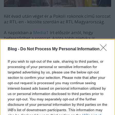
Két évad után véget ér a Pokoli rokonok című sorozat
az RTL-en - közölte szerdán az RTL Magyarország.
A napokban a
Media1
írt először arról, hogy
befejeződhet a sorozat. Azóta több pletyka is
szárnyra kapott a széria jövőjét illetően, ezeknek a
végére tettek most pontot.
Blog -
Do Not Process My Personal Information
If you wish to opt-out of the sale, sharing to third parties, or
Bár a tévétársaság közleményében nem írja, de a
processing of your personal or sensitive information for
döntés valószínűleg összefügghet azzal, hogy a
targeted advertising by us, please use the below opt-out
sorozat a tavaly decemberi
visszatérése
óta
képtelen
section to confirm your selection. Please note that after your
hozni
az előző évad erősebbnek mondható számait.
opt-out request is processed you may continue seeing
Ebben először a konkurens Kincsvadászok, aztán A
interest-based ads based on personal information utilized by
nagy Ő, majd Séfek Séfe akadályozta.
us or personal information disclosed to third parties prior to
your opt-out. You may separately opt-out of the further
disclosure of your personal information by third parties on the
Új sorozat jön - a 80-as évekből
IAB’s list of downstream participants. This information may
Na de nem marad napi sorozat nélkül az RTL, a