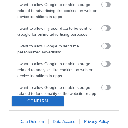
civil szereplőket.
I want to allow Google to enable storage
related to advertising like cookies on web or
Fotó: RTL
device identifiers in apps.
További tartalmak
Facebook
és
YouTube
csatornánkon.
Kövess minket ott is!
I want to allow my user data to be sent to
Google for online advertising purposes.
I want to allow Google to send me
personalized advertising.
Címkék:
kasza
RTL
2027
Pokoli rokonok
I want to allow Google to enable storage
related to analytics like cookies on web or
device identifiers in apps.
Ajánlott bejegyzések:
I want to allow Google to enable storage
related to functionality of the website or app.
CONFIRM
Elindult a jelentkezés a The Floor új
I want to allow Google to enable storage
évadába
related to personalization.
Data Deletion
Data Access
Privacy Policy
I want to allow Google to enable storage