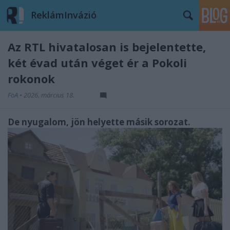
ReklámInvázió
Az RTL hivatalosan is bejelentette,
két évad után véget ér a Pokoli
rokonok
FoA
•
2026. március 18.
De nyugalom, jön helyette másik sorozat.