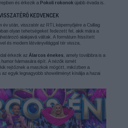
repben és érkezik a
Pokoli rokonok
újabb évada is.
VISSZATÉRŐ KEDVENCEK
 év után, visszatér az RTL képernyőjére a Csillag
bban olyan tehetségeket fedezett fel, akik mára a
atározó alakjaivá váltak. A formátum frissített
ivel és modern látványvilággal tér vissza.
dal érkezik az
Álarcos énekes
, amely továbbra is a
 a humor hármasára épít. A nézők ismét
 kik rejtőznek a maszkok mögött, miközben a
s az egyik legnagyobb showélményt kínálja a hazai