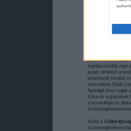
A műsor Best Bid 
authenti
pont akkor beszé
hogy a Cash or Tr
rukkolnak elő - e
A MI KIS FALUNK
2017-es bemutatója
legnépszerűbb napi s
évad, emellett a néz
követhetik tovább a v
sorozatban Bodri Gyur
figuráját most saját 
Erika és a gyerekek 
szenvedélye és állan
közönségkedvencként
Befut a
Gólkirálysá
közönségkedvenc bűn