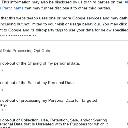
. This information may also be disclosed by us to third parties on the
IA
 beszél majd.
Participants
that may further disclose it to other third parties.
MOST WANTED – A HAJSZA
 that this website/app uses one or more Google services and may gath
including but not limited to your visit or usage behaviour. You may click 
ty-formátumot indított az RTL. A
Most Wanted - A
 to Google and its third-party tags to use your data for below specifi
ős valóságshowban 12 celebpáros próbál meg
ogle consent section.
elől, akik a “Celeb Fegyház és Átnevelő Intézet” falai
Sebestyén Balázs vezetésével készülő reality
 a forgatás során a lakosság is aktívan alakíthatta a
l Data Processing Opt Outs
k arról, hogy segítik vagy épp feljelentik a menekülő
za október 26-31. között zajlott, a nézők pedig
o opt-out of the Sharing of my personal data.
atják majd, hogy zajlott az országos celeb-üldözés.
In
L+ PREMIUMON, A PUSKÁS ARÉNÁBÓL
o opt-out of the Sale of my Personal Data.
fizetői a teljes szezonban élvezhetik az UEFA
In
cseit. A
BL-döntőt 2026. május 30-án az RTL
to opt-out of processing my Personal Data for Targeted
ti a budapesti Puskás Arénából
a hazai
ing.
z UEFA együttműködés keretében az egész világ
In
vetítéseket az idei szezonban az RTL+ Premium-on
szi különlegessé, amely valós idejű statisztikai
o opt-out of Collection, Use, Retention, Sale, and/or Sharing
ersonal Data that Is Unrelated with the Purposes for which it
 szurkolóknak. A futballélményt számos UEFA
lected.