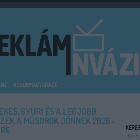
EN?
MŰSORMAGYARÁZÓ
KES, GYURI ÉS A LEGJOBB
EZEK A MŰSOROK JÖNNEK 2026-
KERE
-RE