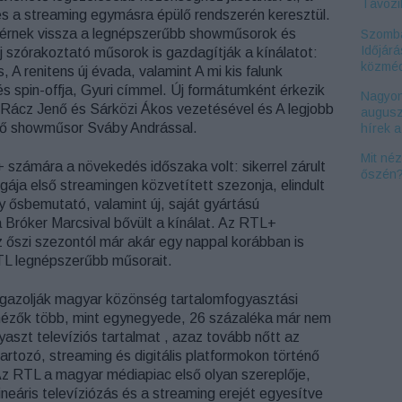
Távozi
 és a streaming egymásra épülő rendszerén keresztül.
térnek vissza a legnépszerűbb showműsorok és
Szomba
Időjárá
j szórakoztató műsorok is gazdagítják a kínálatot:
közméd
, A renitens új évada, valamint A mi kis falunk
és spin-offja, Gyuri címmel. Új formátumként érkezik
Nagyon
 Rácz Jenő és Sárközi Ákos vezetésével és A legjobb
augusz
ező showműsor Sváby Andrással.
hírek 
Mit né
 számára a növekedés időszaka volt: sikerrel zárult
őszén
ája első streamingen közvetített szezonja, elindult
y ősbemutató, valamint új, saját gyártású
 Bróker Marcsival bővült a kínálat. Az RTL+
z őszi szezontól már akár egy nappal korábban is
TL legnépszerűbb műsorait.
igazolják magyar közönség tartalomfogyasztási
nézők több, mint egynegyede, 26 százaléka már nem
yaszt televíziós tartalmat , azaz tovább nőtt az
artozó, streaming és digitális platformokon történő
z RTL a magyar médiapiac első olyan szereplője,
lineáris televíziózás és a streaming erejét egyesítve