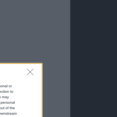
sonal or
ection to
ou may
 personal
out of the
 downstream