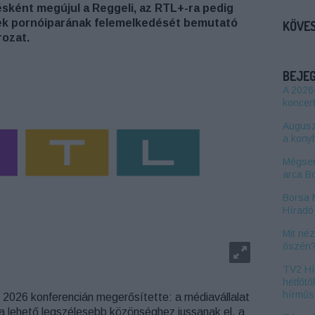
sként megújul a Reggeli, az RTL+-ra pedig
vek pornóiparának felemelkedését bemutató
KÖVES
rozat.
BEJE
A 2026
koncert
Auguszt
a kony
Mégsem
arca B
Borsa 
Híradó 
Mit né
őszén
TV2 Hí
hétfőtő
hírműs
 2026 konferencián megerősítette: a médiavállalat
i a lehető legszélesebb közönséghez jussanak el, a