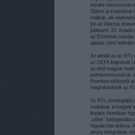
lineáris televíziózás
Ebben új évadokkal 
realityk, de vadonatú
jön az Álarcos énekes
jubileumi, 10. évada 
az Éttermek csatája
ajánlat című felfed
Az elmúlt év az RTL+
az UEFA Bajnokok Lig
az első magyar realit
prémiumsorozattal, a
Premium előfizetői a
megtekinthetik az R
Az RTL stratégiáját 
szokásai: a magyar 
lineáris formában fog
„other” kategóriába t
fogyasztás aránya. A
amely integráltan, a 