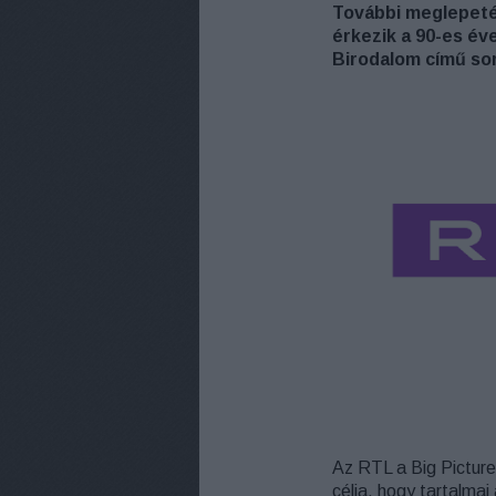
További meglepeté
érkezik a 90-es é
Birodalom című so
Az RTL a Big Picture
célja, hogy tartalma