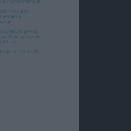
k a TV2-től Andor Éva
ttól megújul az
s-jelentés a
iában
 úgy fest, hogy még
tus 20-án se lesznek
az M1-en
zhetünk a TV2-n 2026
?