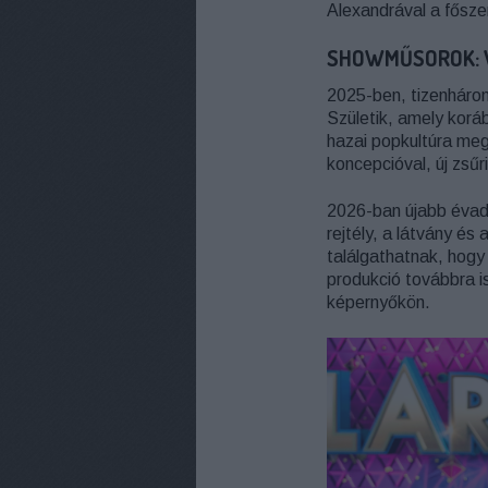
Alexandrával a fősze
SHOWMŰSOROK: 
2025-ben, tizenhárom
Születik, amely korá
hazai popkultúra megh
koncepcióval, új zsűr
2026-ban újabb évad
rejtély, a látvány és
találgathatnak, hogy
produkció továbbra i
képernyőkön.