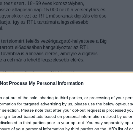
e tesz szert. 18–59 éves korosztályban,
ssze átlagosan napi 15 000 néző a versenytárs és
gyanakkor ezt az RTL műsorainak digitális elérése
adja, így az RTL tartalmai a legszélesebb
l.
 tartalomért felelős vezérigazgató-helyettese a Big
 tartott előadásában hangsúlyozta: az RTL
továbbra is a lineáris elérés, amelyre a digitális
e a cél már a lehető legszélesebb elérés.
ettes kiemelte, hogy az RTL továbbra is a
őkével rendelkező médiabrand a hazai médiapiacon.
Not Process My Personal Information
z RTL kínálja a legjobb minőségű és leginnovatívabb
 RTL hírműsorai pedig évek óta a legmegbízhatóbb
nak számítanak Magyarországon.
to opt-out of the sale, sharing to third parties, or processing of your per
formation for targeted advertising by us, please use the below opt-out s
r selection. Please note that after your opt-out request is processed y
 „talk-of-town” stratégia révén a tartalmak tovább
eing interest-based ads based on personal information utilized by us or
érben és a közbeszédben. Kolosi Péter a Big Picture
disclosed to third parties prior to your opt-out. You may separately opt-
te be az RTL a jövő évi tartalmi kínálat legfontosabb
losure of your personal information by third parties on the IAB’s list of
 tartalmakat, amelyekről az RTL szándékai szerint