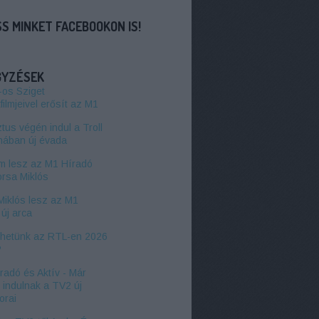
S MINKET FACEBOOKON IS!
GYZÉSEK
-os Sziget
filmjeivel erősít az M1
us végén indul a Troll
hában új évada
 lesz az M1 Híradó
orsa Miklós
Miklós lesz az M1
új arca
zhetünk az RTL-en 2026
?
radó és Aktív - Már
l indulnak a TV2 új
orai