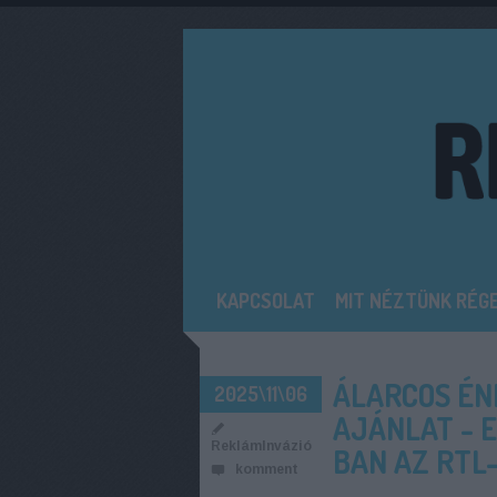
KAPCSOLAT
MIT NÉZTÜNK RÉG
ÁLARCOS ÉNE
2025\11\06
AJÁNLAT - 
ReklámInvázió
BAN AZ RTL
komment