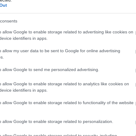
 Konferencialiga összecsapás teszi még
Out
ITY: ÉTTERMEK CSATÁJA
consents
o allow Google to enable storage related to advertising like cookies on
n elköszönt A Konyhafőnök, de rögtön új
evice identifiers in apps.
entkezik az RTL. Az
Éttermek csatájában
, a
llagos séfek,
Rácz Jenő és Sárközi Ákos
o allow my user data to be sent to Google for online advertising
tal 8-8 fős konyhai csapatot vezetve mérkőznek meg
s.
zők valódi éttermek működtetéséért felelnek majd,
nek kell főzniük, a győztes pedig – gasztro műsorok
to allow Google to send me personalized advertising.
ló módon - 20 millió forintos fődíjban részesül.
LAT
o allow Google to enable storage related to analytics like cookies on
evice identifiers in apps.
 RTL vadonatúj felfedező showműsora. A legjobb
Sváby András lesz, a műsor – ahol kincset érő
o allow Google to enable storage related to functionality of the website
ályakezdő képző- és iparművészek alkotásainak
 és új tulajdonosokat – november 6-tól várja
o allow Google to enable storage related to personalization.
o allow Google to enable storage related to security, including