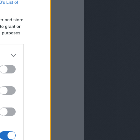
B’s List of
er and store
to grant or
ed purposes