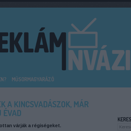
EN?
MŰSORMAGYARÁZÓ
K A KINCSVADÁSZOK, MÁR
J ÉVAD
KERE
ottan várják a régiségeket.