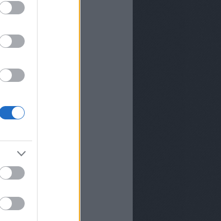
k a TV2-től Andor Éva
ttól megújul az
s-jelentés a
iában
 úgy fest, hogy még
tus 20-án se lesznek
az M1-en
zhetünk a TV2-n 2026
?