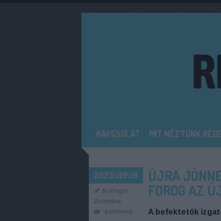
KAPCSOLAT
MIT NÉZTÜNK RÉG
ÚJRA JÖNNE
2025\09\19
FOROG AZ Ú
Kólinger
Zsombor
A befektetők izgat
komment