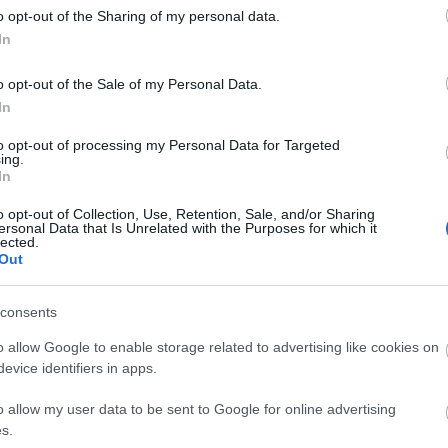
Távozi
 volt a műsor körül, most azonban megtört a
o opt-out of the Sharing of my personal data.
ábor, a TV2 Csoport programstratégiai és
Szomba
In
Időjárá
zgatója
Instagram-oldalán
jelentette be, hogy már
közméd
 új epizódok.
o opt-out of the Sale of my Personal Data.
Nagyon
In
s kiderült, hogy a műsorvezető személye nem változik,
augusz
ll Attila
áll majd a Kincsvadászok élén. Ugyanígy a
hírek 
to opt-out of processing my Personal Data for Targeted
ing.
 a kereskedők személyében sem lesz változás. A
Mit né
In
 ígéri, hogy a közeljövőben kulisszák mögötti
őszén
nak a rajongók, így bepillantást nyerhetnek abba,
o opt-out of Collection, Use, Retention, Sale, and/or Sharing
tás.
ersonal Data that Is Unrelated with the Purposes for which it
lected.
Out
pontját egyelőre nem árulták el, ahogy az sem
zódból áll az új évad.
consents
a
o allow Google to enable storage related to advertising like cookies on
acebook
és
YouTube
csatornánkon. Kövess minket
evice identifiers in apps.
o allow my user data to be sent to Google for online advertising
s.