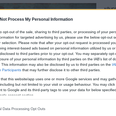
KÖVES
Not Process My Personal Information
BEJE
to opt-out of the sale, sharing to third parties, or processing of your per
A 2026
formation for targeted advertising by us, please use the below opt-out s
koncert
r selection. Please note that after your opt-out request is processed y
Auguszt
eing interest-based ads based on personal information utilized by us or
a kony
disclosed to third parties prior to your opt-out. You may separately opt-
losure of your personal information by third parties on the IAB’s list of
Mégsem
arca B
. This information may also be disclosed by us to third parties on the
IA
Participants
that may further disclose it to other third parties.
Borsa 
Híradó 
 that this website/app uses one or more Google services and may gath
including but not limited to your visit or usage behaviour. You may click 
Mit né
zerűbb formátuma, a Kincsvadászok hamarosan új
 to Google and its third-party tags to use your data for below specifi
őszén
. A műsor a kezdetek óta hatalmas sikernek örvend,
ogle consent section.
á vált: az új
évad forgatása
elindult
.
TV2 Hí
hétfőtő
hírműs
l Data Processing Opt Outs
nuárjában indult
, azóta pedig három évadot és egy
ttak a nézők. Júniusban mindkét változat
pihenőre