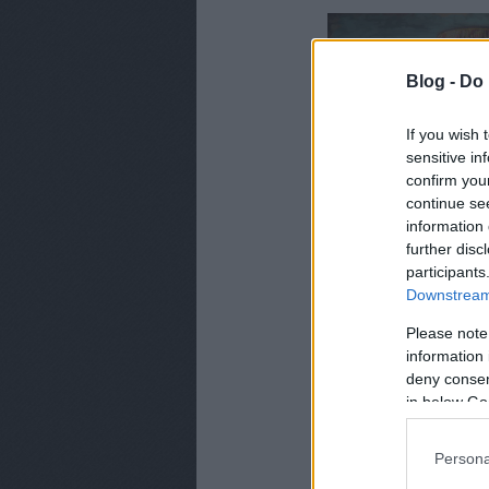
Blog -
Do 
If you wish 
sensitive in
confirm you
continue se
information 
further disc
participants
Downstream 
Please note
information 
A TV2 egyik legnéps
deny consent
adásokkal tér vissza
in below Go
most pedig hivataloss
Persona
A produkció
2024 ja
VIP verziót is látha