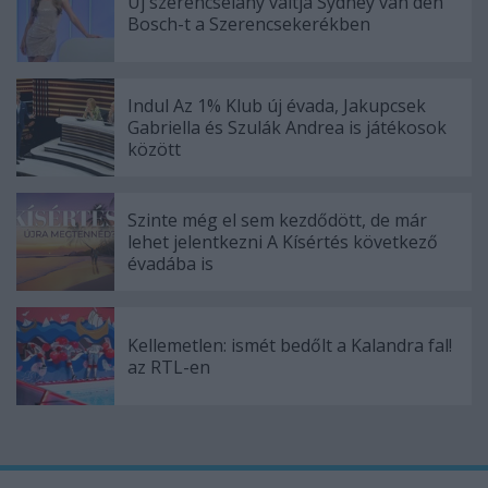
Új szerencselány váltja Sydney van den
Bosch-t a Szerencsekerékben
Indul Az 1% Klub új évada, Jakupcsek
Gabriella és Szulák Andrea is játékosok
között
Szinte még el sem kezdődött, de már
lehet jelentkezni A Kísértés következő
évadába is
Kellemetlen: ismét bedőlt a Kalandra fal!
az RTL-en