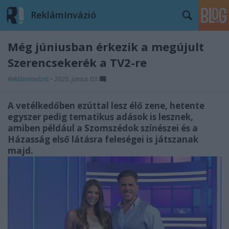
ReklámInvázió
Még júniusban érkezik a megújult
Szerencsekerék a TV2-re
ReklámInvázió
•
2025. június 03.
A vetélkedőben ezúttal lesz élő zene, hetente
egyszer pedig tematikus adások is lesznek,
amiben például a Szomszédok színészei és a
Házasság első látásra feleségei is játszanak
majd.