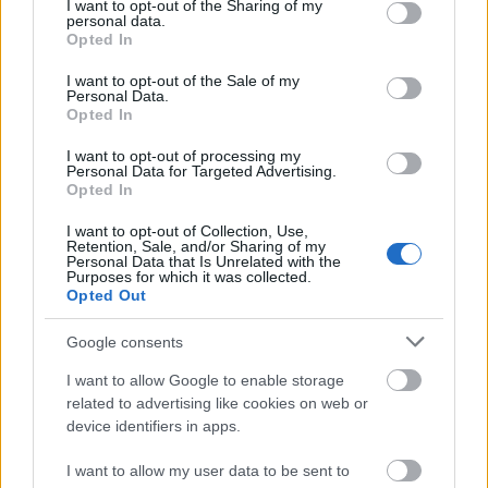
nagyon jó lehetőség, ami közelebb visz a
not limited to your visit or usage behaviour. You may click to
I want to opt-out of the Sharing of my
personal data.
műsorvezetői álmaimhoz is. A forgatásokon eleinte
grant or deny consent to Google and its third-party tags to
Opted In
izgultam, de ez később inkább izgatottsággá
use your data for below specified purposes in below Google
változott. Erős bizonyítási vágy dolgozik bennem,
consent section.
I want to opt-out of the Sale of my
mind a stáb, mind Tibi felé, hiszen szeretném
Personal Data.
Opted In
megmutatni, hogy helyt tudok állni és alkalmas
vagyok erre a feladatra. Nagy mosollyal indulok neki
I want to opt-out of processing my
minden egyes napnak, a kőkemény munka ellenére
Personal Data for Targeted Advertising.
Opted In
is. Boldog vagyok, hogy a részese lehetek a műsor
történetének és nagyon várom a végeredményt.
I want to opt-out of Collection, Use,
Szerencsére sok pozitív visszajelzést kapok a
Retention, Sale, and/or Sharing of my
Personal Data that Is Unrelated with the
színfalak mögött, és emiatt - most kivételesen -
Purposes for which it was collected.
büszke is vagyok magamra."
- mesélte Eleni.
Opted Out
A bulihangulatról
a Szerencsekerék élő zenekara
Google consents
gondoskodik majd, Temesi Berci vezetésével.
I want to allow Google to enable storage
Játékosként pedig olyan hírességek próbálják majd
related to advertising like cookies on web or
ki magukat, mint
device identifiers in apps.
Liptai Claudia,
I want to allow my user data to be sent to
Aurélio,