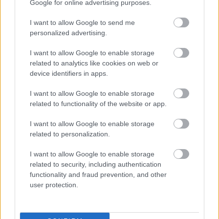
Google for online advertising purposes.
Brasch Bence,
I want to allow Google to send me
Galambos Lajos,
personalized advertising.
Horváth Tamás,
Juronics Tamás
I want to allow Google to enable storage
vagy Németh Kristóf.
related to analytics like cookies on web or
device identifiers in apps.
Ráadásul hetente egy
tematikus adás
is szakít
I want to allow Google to enable storage
majd a megszokásokkal, amelyben a Szomszédok
related to functionality of the website or app.
színészei, A házasság első látásra feleségei vagy
éppen az Irigy Hónaljmirigy sztárjai játszanak majd
I want to allow Google to enable storage
együtt, sok más ismert arc mellett.
related to personalization.
A tévénézők ráadásul nemcsak jókedvvel, hanem
I want to allow Google to enable storage
akár egy iPhone 16-tal is gazdagodhatnak, ha nézik
related to security, including authentication
az adást és játszanak a TV2 Play felületén.
functionality and fraud prevention, and other
user protection.
Megújult Szerencsekerék - június 16-tól minden
hétköznap 20 órától a TV2 műsorán!