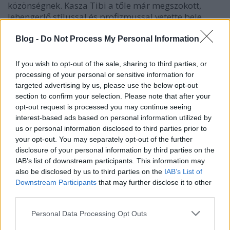
közönségnek.
Kasza Tibi
a tőle már megszokott,
lehengerlő stílussal és profizmussal vetette bele
magát a forgatásokba.
Blog -
Do Not Process My Personal Information
"Minden szempontból megújultunk, az élő
zenekarral kiegészülve ráadásul még inkább egy esti
If you wish to opt-out of the sale, sharing to third parties, or
showműsorrá változik a Szerencsekerék. Amit a
processing of your personal or sensitive information for
nézők eddig szerettek benne, abból most még
targeted advertising by us, please use the below opt-out
többet kapnak majd ebben az évadban. Eleni is egy
section to confirm your selection. Please note that after your
új színfoltja a műsornak, nagy meglepetéseket
opt-out request is processed you may continue seeing
tartogat a nézők számára. Spontán, vicces és a szó
interest-based ads based on personal information utilized by
legjobb értelmében őrült."
- vélekedett Tibi.
us or personal information disclosed to third parties prior to
your opt-out. You may separately opt-out of the further
disclosure of your personal information by third parties on the
Balogh Eleni
a műsor új Szerencselányaként forgatja
IAB’s list of downstream participants. This information may
majd a betűket. Számára ez egy egészen új kihívás,
also be disclosed by us to third parties on the
IAB’s List of
amibe hatalmas lelkesedéssel ugrott fejest.
Downstream Participants
that may further disclose it to other
third parties.
"Már a válogatón való részvétel lehetőségétől is
nagyon boldog voltam, hálás vagyok, hogy végül
Please note that this website/app uses one or more Google
Personal Data Processing Opt Outs
rám esett a csatorna választása. Számomra ez egy
services and may gather and store information including but