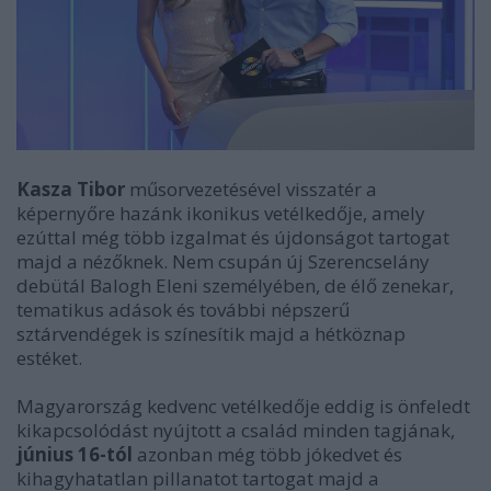
Kasza Tibor
műsorvezetésével visszatér a
képernyőre hazánk ikonikus vetélkedője, amely
ezúttal még több izgalmat és újdonságot tartogat
majd a nézőknek. Nem csupán új Szerencselány
debütál Balogh Eleni személyében, de élő zenekar,
tematikus adások és további népszerű
sztárvendégek is színesítik majd a hétköznap
estéket.
Magyarország kedvenc vetélkedője eddig is önfeledt
kikapcsolódást nyújtott a család minden tagjának,
június 16-tól
azonban még több jókedvet és
kihagyhatatlan pillanatot tartogat majd a