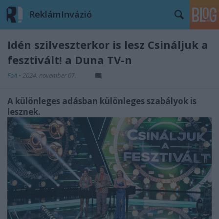
ReklámInvázió
Idén szilveszterkor is lesz Csináljuk a
fesztivált! a Duna TV-n
FoA
•
2024. november 07.
A különleges adásban különleges szabályok is
lesznek.