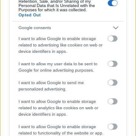
Retention, Sale, and/or Sharing of my
műsornak. Olyanok, mint egy élő magyar könnyűzenei
Personal Data that Is Unrelated with the
enciklopédia, olyan történeteket mesélnek a felcsendülő
Purposes for which it was collected.
Opted Out
dalokról, előadóikról, szerzőikről, amelyeket közösen
éltek át velük, így kevésbé, vagy egyáltalán nem ismert
Google consents
dolgokat is megtudhatnak róluk a nézők.”
I want to allow Google to enable storage
Az ország kedvenc énekes házaspárja mellett a zenés
related to advertising like cookies on web or
színpadokról ismert Jászai Mari-díjas színművész,
device identifiers in apps.
Janza Kata
és az ítészekhez újonnan csatlakozó
Bereczki Zoltán
eMeRTon-díjas előadó, zenei
I want to allow my user data to be sent to
producer várja zsűriként a zenei időutazással és száz
Google for online advertising purposes.
évet felölelő slágercsokorral december 7-től
szombat esténként érkező
Csináljuk a fesztivált!
nézőit
I want to allow Google to send me
a Dunán.
personalized advertising.
Fotó: MTVA
I want to allow Google to enable storage
Kövess minket
Facebookon
is, ahol további extra
related to analytics like cookies on web or
device identifiers in apps.
tartalmakat találsz.
I want to allow Google to enable storage
related to functionality of the website or app.