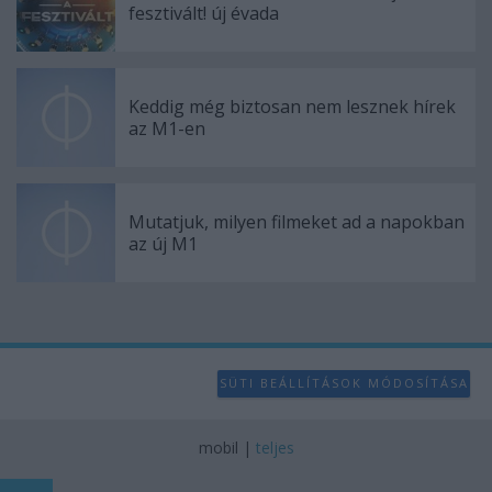
fesztivált! új évada
Keddig még biztosan nem lesznek hírek
az M1-en
Mutatjuk, milyen filmeket ad a napokban
az új M1
SÜTI BEÁLLÍTÁSOK MÓDOSÍTÁSA
mobil
|
teljes