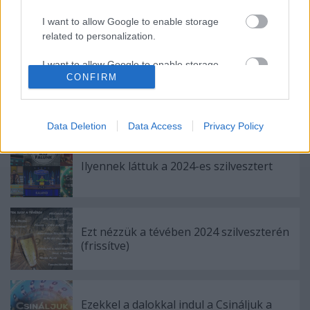
I want to allow Google to enable storage
Címkék:
Szilveszter
Duna TV
MTVA
Csináljuk a fesztivált
related to personalization.
szilveszter2024
I want to allow Google to enable storage
CONFIRM
related to security, including authentication
functionality and fraud prevention, and other
user protection.
Ajánlott bejegyzések:
Data Deletion
Data Access
Privacy Policy
Ilyennek láttuk a 2024-es szilvesztert
Ezt nézzük a tévében 2024 szilveszterén
(frissítve)
Ezekkel a dalokkal indul a Csináljuk a