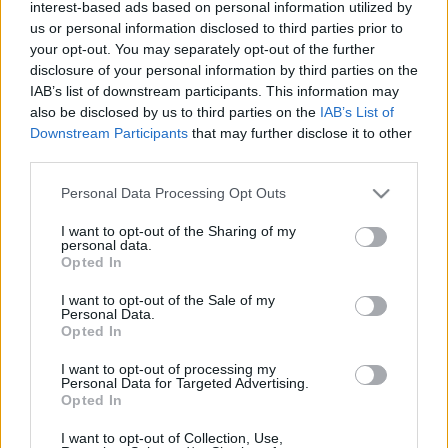
özönlenek majd a slágerek a szombati esti
interest-based ads based on personal information utilized by
adásokban. Kiemelte, a sok érzelemmel teli utazás
us or personal information disclosed to third parties prior to
egészen jövő év február elejéig tart. Az ünnepi
your opt-out. You may separately opt-out of the further
időszakban is lesz
Csináljuk a fesztivált!
,
a szombat
disclosure of your personal information by third parties on the
IAB’s list of downstream participants. This information may
estéken kívül, december 31-én, kedden este
also be disclosed by us to third parties on the
IAB’s List of
örökzöld slágerekkel búcsúztathatják a nézők
Downstream Participants
that may further disclose it to other
2024-et.
third parties.
Please note that this website/app uses one or more Google
A szilveszteri showműsor további
Personal Data Processing Opt Outs
services and may gather and store information including but
különlegessége, hogy csupán egyetlen sláger
not limited to your visit or usage behaviour. You may click to
I want to opt-out of the Sharing of my
juthat tovább az elődöntőbe, ráadásul az
personal data.
grant or deny consent to Google and its third-party tags to
izgalmat fokozza, hogy nem a zsűri, hanem a
Opted In
use your data for below specified purposes in below Google
stúdióban helyet foglaló közönség értékelése
consent section.
I want to opt-out of the Sale of my
alapján.
Personal Data.
Opted In
Fodor Imre úgy véli, a zenés show negyedik
évadában a szórakozást nemcsak a sosem látott
I want to opt-out of processing my
Personal Data for Targeted Advertising.
módon színpadra álmodott örökzöld dalok
Opted In
biztosítják, hanem a Csináljuk a fesztivált! zsűrije
is.
„
Korda György és Balázs Klári
alappillérei a
I want to opt-out of Collection, Use,