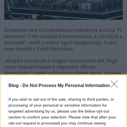
Szilveszter este különkiadással jelentkezik a Duna TV
december 7-én visszatérő showműsora, a Csináljuk a
fesztivált! - erről a műsor egyik házigazdája, Fodor
Imre beszélt a Petőfi Rádióban.
„Annyira szerencsés a magyar könnyűzenei élet, hogy
szinte kiapadhatatlan a slágertára. Minden
élethelyzetre, sokféle műfajban születtek dalok, amelyek
jobbá teszik az életünket, és szövegeik által
megtalálhatjuk a választ a minket aktuálisan
Blog -
Do Not Process My Personal Information
foglalkoztató kérdésekre”
– fejtette ki Fodor Imre,
miben áll a december 7-től, immár negyedik
If you wish to opt-out of the sale, sharing to third parties, or
évadával visszatérő
Csináljuk a fesztivált!
sikere. A
processing of your personal or sensitive information for
show egyik házigazdája – aki Rókusfalvy Lili oldalán
targeted advertising by us, please use the below opt-out
várja majd ismét a nézőket – a
Petőfi Rádió
Tüzesen
section to confirm your selection. Please note that after your
süt le
című műsorának nyilatkozva árulta el, idén is
opt-out request is processed you may continue seeing