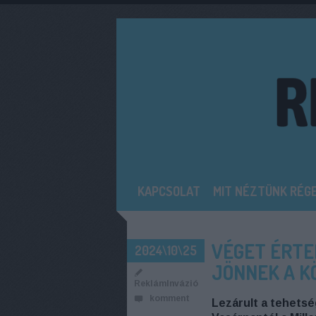
KAPCSOLAT
MIT NÉZTÜNK RÉG
VÉGET ÉRTE
2024\10\25
JÖNNEK A 
ReklámInvázió
komment
Lezárult a tehetsé