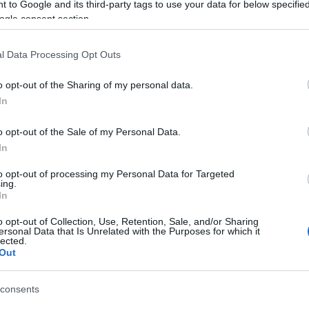
Távozi
 to Google and its third-party tags to use your data for below specifi
t juttatott tovább a zsűri a válogatók során. Ők a
ogle consent section.
Szomba
ortfeladatokban, majd a legjobbak párbajokban
Időjárá
égüket, hogy kiderüljön, kik kapják meg a
közméd
l Data Processing Opt Outs
agdiéktól, hogy az élő show-kban kápráztassák el a
Nagyon
gyre kiélezettebb, a feszültség fokozódik, nem is
o opt-out of the Sharing of my personal data.
augusz
helést. Többen csalódást okoznak az ítészeknek,
hírek 
In
er alatt, de sokan viszont elő tudják hívni magukból
t, szárnyakat kapva a megismételhetetlen
Mit né
o opt-out of the Sale of my Personal Data.
őszén
lami közös bennük: mindannyian 2024 Megasztárjai
In
to opt-out of processing my Personal Data for Targeted
csak a dicsőséggel, hanem busás nyereményekkel is
ing.
ó forint pénznyeremény üti a markát és Los Angeles-
In
ording Studios-ban rögzítheti első saját dalát,
o opt-out of Collection, Use, Retention, Sale, and/or Sharing
 videoklip is dukál. Emellett a győztes biztos
ersonal Data that Is Unrelated with the Purposes for which it
 Strand Fesztiválnak, valamint ösztöndíjasként részt
lected.
ános Egyetem Modern Zenei Tanszékének 3 éves
Out
 helyezett továbbá felléphet Rúzsa Magdi februári
előzenekaraként.
consents
 tét nem kicsi, és mindenki a legjobb formáját