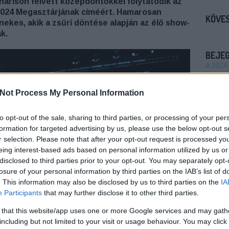
enárison felvett középdöntőkkel folytatódik az
2024 Megasztárjának címéért. Hamarosan
KÖVES
 énekes, akik a zsűri döntése alapján az élő show-
k.
BEJE
A 2026
koncert
Auguszt
Not Process My Personal Information
a kony
Mégsem
to opt-out of the sale, sharing to third parties, or processing of your per
arca B
formation for targeted advertising by us, please use the below opt-out s
r selection. Please note that after your opt-out request is processed y
Borsa 
eing interest-based ads based on personal information utilized by us or
Híradó 
disclosed to third parties prior to your opt-out. You may separately opt-
Mit né
losure of your personal information by third parties on the IAB’s list of
őszén
. This information may also be disclosed by us to third parties on the
IA
Participants
that may further disclose it to other third parties.
TV2 Hí
hétfőtő
 that this website/app uses one or more Google services and may gath
hírműs
including but not limited to your visit or usage behaviour. You may click 