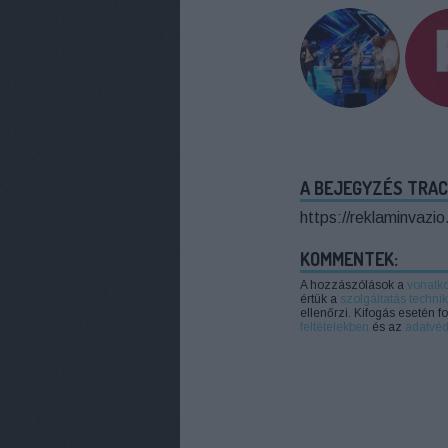
A BEJEGYZÉS TRAC
https://reklaminvazi
KOMMENTEK:
A hozzászólások a
vonatk
értük a
szolgáltatás technik
ellenőrzi. Kifogás esetén 
feltételekben
és az
adatvéd