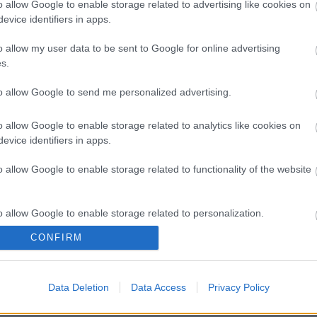
özépdöntőkön, hacsak az élet közbe nem szól…
o allow Google to enable storage related to advertising like cookies on
evice identifiers in apps.
reggel a
Mokkában
elárulta, hogy bizony parázs vita
ok között arról, hogy kiket engedjenek tovább a
o allow my user data to be sent to Google for online advertising
te, nemcsak a versenyzőkről, az ítészekről is lehull
s.
ócsatákat vívnak majd a kedvenceikért.
to allow Google to send me personalized advertising.
pdöntő október 27-én este a Tények Plusz után a
o allow Google to enable storage related to analytics like cookies on
evice identifiers in apps.
a
bookon
is, ahol további extra tartalmakat találsz.
o allow Google to enable storage related to functionality of the website
o allow Google to enable storage related to personalization.
ÁR
ŐSZI SZEZON 2024
ŐSZI TÉVÉS SZEZON 2024
CONFIRM
o allow Google to enable storage related to security, including
cation functionality and fraud prevention, and other user protection.
Data Deletion
Data Access
Privacy Policy
ZÉSEK: