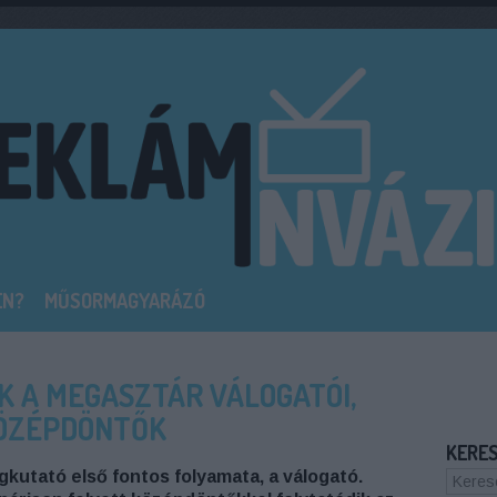
EN?
MŰSORMAGYARÁZÓ
K A MEGASZTÁR VÁLOGATÓI,
KÖZÉPDÖNTŐK
KERE
gkutató első fontos folyamata, a válogató.