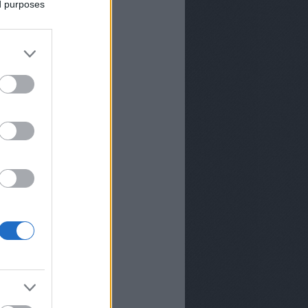
k a TV2-től Andor Éva
ed purposes
ttól megújul az
s-jelentés a
iában
 úgy fest, hogy még
tus 20-án se lesznek
az M1-en
zhetünk a TV2-n 2026
?