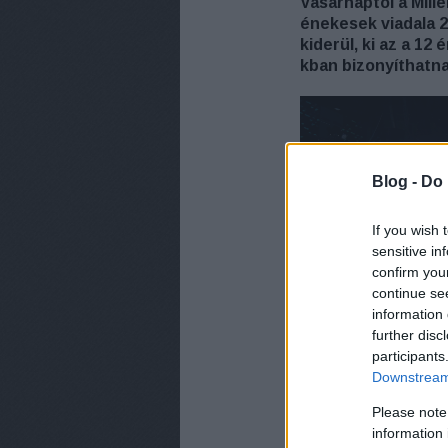
Vasárnaptól a Mill
énekesek viadala 
kiderül, ki az a 12
kban bizonyíthatna
Blog -
Do 
If you wish 
sensitive in
confirm you
continue se
information 
further disc
participants
Downstream 
Please note
information 