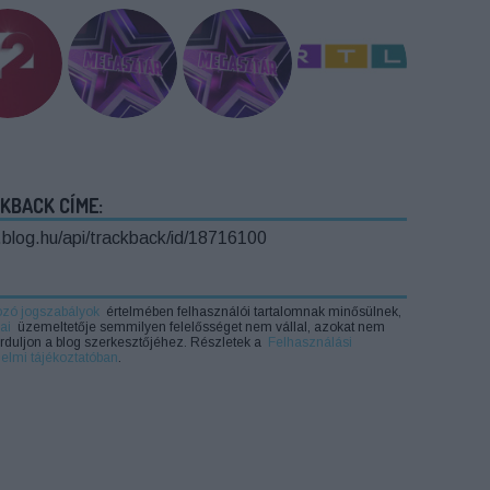
KBACK CÍME:
o.blog.hu/api/trackback/id/18716100
ozó jogszabályok
értelmében felhasználói tartalomnak minősülnek,
ai
üzemeltetője semmilyen felelősséget nem vállal, azokat nem
forduljon a blog szerkesztőjéhez. Részletek a
Felhasználási
elmi tájékoztatóban
.