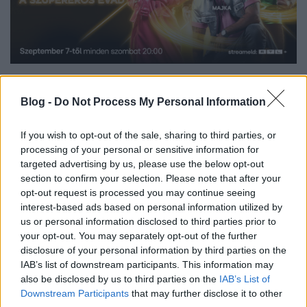
Szeptember 7-én
szombaton 20 órakor elstartol az
X-Faktor 2024-es évada (Gyártó: UFA Magyarország
Blog -
Do Not Process My Personal Information
Kft.) az RTL-en. Az új időszámítás új mentorcsapattal
és két műsorvezetővel indul.
Tóth Andi, Gáspár
If you wish to opt-out of the sale, sharing to third parties, or
Laci, Majka és Valkusz Milán
a Válogató adások
processing of your personal or sensitive information for
alatt döntenek arról, hogy kik jussanak idén a
targeted advertising by us, please use the below opt-out
Táborba. A mentoroknak 2024-ben sem lesz könnyű
section to confirm your selection. Please note that after your
dolguk, mert idén is rengetegen jelentkeztek és
opt-out request is processed you may continue seeing
vállalkoztak arra, hogy bizonyítsák a tehetségüket.
interest-based ads based on personal information utilized by
us or personal information disclosed to third parties prior to
Az énekesek és a csapatok mindent meg is tesznek
your opt-out. You may separately opt-out of the further
azért, hogy elkápráztassák a mentorokat. Tóth Andi,
disclosure of your personal information by third parties on the
Gáspár Laci, Majka és Valkusz Milán pedig a
IAB’s list of downstream participants. This information may
legtehetségesebb, legkarakteresebb, legérdekesebb
also be disclosed by us to third parties on the
IAB’s List of
előadókat keresik.
Downstream Participants
that may further disclose it to other