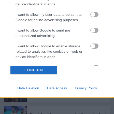
device identifiers in apps.
Címkék:
RTL
Majka
X-faktor
Gáspár Laci
Tóth Andi
Valkusz
I want to allow my user data to be sent to
Milán
Őszi szezon 2024
Őszi tévés szezon 2024
Google for online advertising purposes.
I want to allow Google to send me
personalized advertising.
Ajánlott bejegyzések:
I want to allow Google to enable storage
related to analytics like cookies on web or
device identifiers in apps.
Szeptember 6-án indul az X-faktor új
évada az RTL-en
I want to allow Google to enable storage
CONFIRM
related to functionality of the website or app.
I want to allow Google to enable storage
Idén nem változik az X-faktor
Data Deletion
Data Access
Privacy Policy
related to personalization.
mentorgárdája
I want to allow Google to enable storage
related to security, including authentication
functionality and fraud prevention, and other