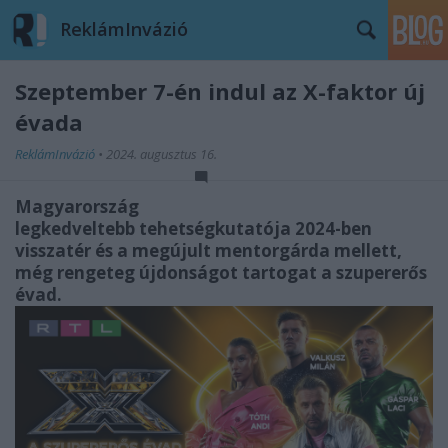
ReklámInvázió
Szeptember 7-én indul az X-faktor új
évada
ReklámInvázió
•
2024. augusztus 16.
Magyarország
legkedveltebb tehetségkutatója 2024-ben
visszatér és a megújult mentorgárda mellett,
még rengeteg újdonságot tartogat a szupererős
évad.