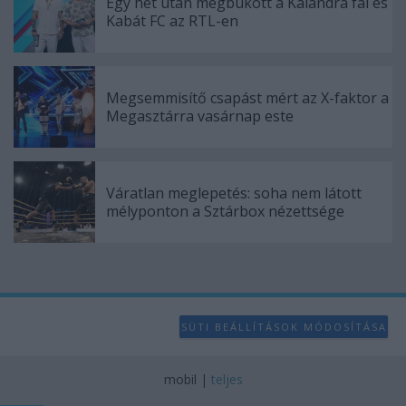
Egy hét után megbukott a Kalandra fal és
user protection.
Kabát FC az RTL-en
Megsemmisítő csapást mért az X-faktor a
Megasztárra vasárnap este
Váratlan meglepetés: soha nem látott
mélyponton a Sztárbox nézettsége
SÜTI BEÁLLÍTÁSOK MÓDOSÍTÁSA
mobil
|
teljes