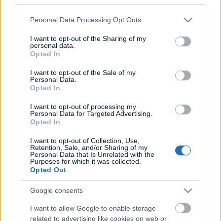
third parties.
Miller Dávid és Pápai Joci
az X-Faktor 2024
műsorvezetői a színpad mögött faggatják majd a
Please note that this website/app uses one or more Google
Personal Data Processing Opt Outs
boldog vagy éppen csalódott jelentkezőket. A
services and may gather and store information including but
válogatók után pedig érkezik a Tábor, ami tartogat
not limited to your visit or usage behaviour. You may click to
I want to opt-out of the Sharing of my
personal data.
még meglepetéseket.
grant or deny consent to Google and its third-party tags to
Opted In
use your data for below specified purposes in below Google
Tehetségekben, izgalmas percekben, feszültségben
consent section.
I want to opt-out of the Sale of my
és váratlan fordulatokban idén sem lesz hiány,
Personal Data.
Opted In
hiszen minden énekes és csapat a legjobbat szeretné
kihozni magából.
I want to opt-out of processing my
Personal Data for Targeted Advertising.
Opted In
X-Faktor szeptember 7-től szombat esténként 20
órától az RTL-en. Az adások visszanézhetőek az RTL+
I want to opt-out of Collection, Use,
Retention, Sale, and/or Sharing of my
platformon.
Personal Data that Is Unrelated with the
Purposes for which it was collected.
Opted Out
Fotó: RTL
Kövess minket
Facebookon
is, ahol további extra
Google consents
tartalmakat találsz.
I want to allow Google to enable storage
related to advertising like cookies on web or