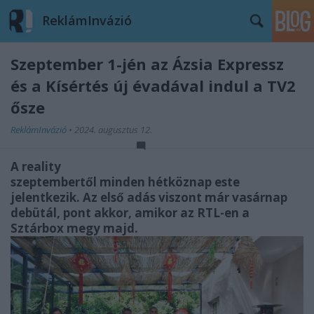
ReklámInvázió
Szeptember 1-jén az Ázsia Expressz
és a Kísértés új évadával indul a TV2
ősze
ReklámInvázió
•
2024. augusztus 12.
A reality
szeptembertől minden hétköznap este
jelentkezik. Az első adás viszont már vasárnap
debütál, pont akkor, amikor az RTL-en a
Sztárbox megy majd.