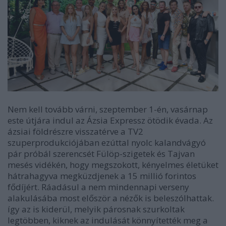
Nem kell tovább várni, szeptember 1-én, vasárnap
este útjára indul az Ázsia Expressz ötödik évada. Az
ázsiai földrészre visszatérve a TV2
szuperprodukciójában ezúttal nyolc kalandvágyó
pár próbál szerencsét Fülöp-szigetek és Tajvan
mesés vidékén, hogy megszokott, kényelmes életüket
hátrahagyva megküzdjenek a 15 millió forintos
fődíjért. Ráadásul a nem mindennapi verseny
alakulásába most először a nézők is beleszólhattak.
így az is kiderül, melyik párosnak szurkoltak
legtöbben, kiknek az indulását könnyítették meg a