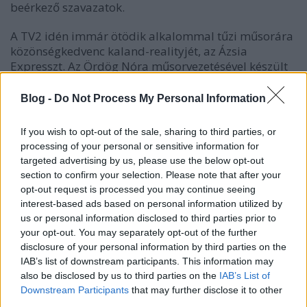
beérkező szavazatok.
A TV2 idén immár ötödik alkalommal tűzi műsorára
közönségkedvenc kaland-realityjét, az Ázsia
Expresszt. Az Ördög Nóra műsorvezetésével készült
szuperprodukció ezúttal a Fülöp-szigeteken
kezdődik, majd pár hét múlva Tajvanban ér véget.
Blog -
Do Not Process My Personal Information
Az idei széria ráadásul minden eddiginél nagyobb
kihívást tartogatott a sztárpárok számára. Az ázsiai
If you wish to opt-out of the sale, sharing to third parties, or
kalandban ezúttal is készpénz, bankkártya és telefon
processing of your personal or sensitive information for
nélkül, az otthon kényelmét hátrahagyva vágnak
targeted advertising by us, please use the below opt-out
neki a nem mindennapi versenynek az Ázsia
section to confirm your selection. Please note that after your
Expressz sztárpárjai:
opt-out request is processed you may continue seeing
interest-based ads based on personal information utilized by
us or personal information disclosed to third parties prior to
a TV2 műsorvezetői, Till Attila és Stohl András;
your opt-out. You may separately opt-out of the further
Mikes Anna és Krausz Gábor,
disclosure of your personal information by third parties on the
Cserpes Laura és édesapja, Cserpes István,
IAB’s list of downstream participants. This information may
also be disclosed by us to third parties on the
IAB’s List of
Laky Zsuzsi és Dietz Guszti,
Downstream Participants
that may further disclose it to other
Sáfrány Emese és Béres Anett,
third parties.