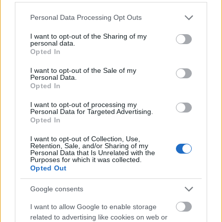
Jolly és Szuperák Barbara,
Please note that this website/app uses one or more Google
Personal Data Processing Opt Outs
Zámbó Krisztián és Zámbó Adrián,
services and may gather and store information including but
Zsigmond Angéla, tartalomgyártó és párja,
not limited to your visit or usage behaviour. You may click to
I want to opt-out of the Sharing of my
personal data.
Mészáros Bende.
grant or deny consent to Google and its third-party tags to
Opted In
use your data for below specified purposes in below Google
A csapathoz pedig egy nem várt fordulattal
consent section.
csatlakozik majd Dárdai Blanka és L.L. Junior is.
I want to opt-out of the Sale of my
Personal Data.
Opted In
A műsor történetében először a nézők is
beleszólhattak a verseny alakulásába. A tavasszal, a
I want to opt-out of processing my
forgatás indulása előtt beérkező szavazatok
Personal Data for Targeted Advertising.
Opted In
döntöttek arról, kinek indul nehezebben, kinek
könnyebben a verseny. Szeptember 1-én kiderül,
I want to opt-out of Collection, Use,
melyik páros rajongótábora biztosította be az
Retention, Sale, and/or Sharing of my
Personal Data that Is Unrelated with the
egyszerűbb indulást kedvenceiknek, de arról szó
Purposes for which it was collected.
sincs, hogy bárki kényelmes utazásként emlékszik
Opted Out
vissza az ázsiai megmérettetésre. Minden sztárpár
olyan kihívások elé került, amire nem számított,
Google consents
legyen szó a fizikai határok feszegetéséről vagy a
I want to allow Google to enable storage
mentális terhelésről. Az Ázsia Expressz fődíját
related to advertising like cookies on web or
megszerezni ezúttal sem volt egyszerű feladat. Az