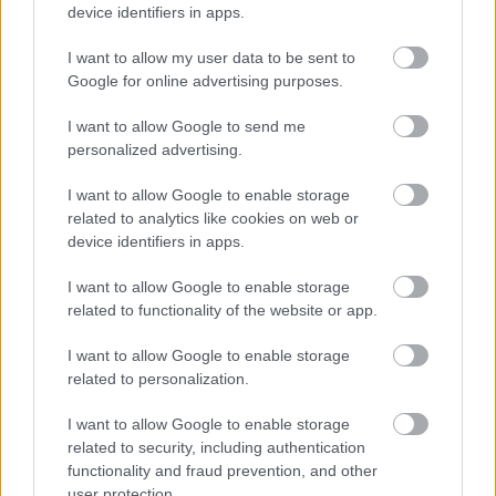
device identifiers in apps.
izgalmas, szórakoztató és olykor drámai pillanatok
mellett a legújabb epizódokból az is kiderül majd,
I want to allow my user data to be sent to
hogy az embert próbáló kaland ezúttal
Google for online advertising purposes.
összekovácsolta-e a párosokat, vagy éppen
eltávolodtak egymástól a nem mindennapi
I want to allow Google to send me
élethelyzetek és konfliktusok miatt.
personalized advertising.
A szeptember 1-i kezdés után minden hétköznap
I want to allow Google to enable storage
este folytatódik a kaland,
péntek esténként pedig
related to analytics like cookies on web or
a korábbi évekhez hasonlóan ismét jelentkezik
device identifiers in apps.
majd az Ázsia Expressz kibeszélő műsora is.
I want to allow Google to enable storage
related to functionality of the website or app.
I want to allow Google to enable storage
related to personalization.
I want to allow Google to enable storage
related to security, including authentication
functionality and fraud prevention, and other
user protection.