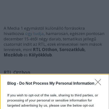
A Media 1 egymástól különálló forrásokra
hivatkozva
úgy tudja
, hamarosan, egészen pontosan
december 15-étől négy darab, tematikus jellegű
csatornát indít az RTL, ezek elnevezései nem mások
lennének, mint
RTL Otthon, Sorozatklub,
Moziklub
és
Kölyökklub
.
RTL Otthon
A portál szerint ez a csatorna a nőket igyekszik
Blog -
Do Not Process My Personal Information
megszólítani,
gasztronómia, lakberendezés
és
DIY
terén, vagyis egyfajta ötvözetét jelentené a Spektrum
Home-nak és a főzős csatornáknak. Ez a csatorna HD
If you wish to opt-out of the sale, sharing to third parties, or
minőségben lesz nézhető, többek között a
processing of your personal or sensitive information for
Konyhafőnök
és a
Mestercukrász
eddigi összes
targeted advertising by us, please use the below opt-out