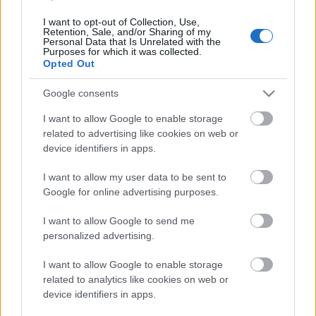
idősebb nézőket kívánja megszólítani, hanem a
teljes lakosságot, de ettől függetlenül a
I want to opt-out of Collection, Use,
Retention, Sale, and/or Sharing of my
Sorozatklubhoz hasonlóan az idősebb női korosztály
Personal Data that Is Unrelated with the
lesz a csatorna elsődleges célcsoportja.
Purposes for which it was collected.
Opted Out
Kölyökklub
Google consents
Ez utóbbi már csak abból a szempontból is érdekes,
I want to allow Google to enable storage
mivel nemrégiben a műsorújságokból kikerült a
related to advertising like cookies on web or
Kölyökklub, mint műsor, helyette külön jeleznek
device identifiers in apps.
minden mesét. Vagyis ez azt jelentheti, hogy
blokként valóban megszűnik a Kölyökklub, de
I want to allow my user data to be sent to
teljesen mégsem, mivel csatornaként folytatja
Google for online advertising purposes.
tovább a sugárzást. Ez a csatorna a 4 és 12 év közötti
korosztályt célozza meg, gyerekcsatorna ellenére 24
I want to allow Google to send me
órás sugárzás mellett. A kínálatot tekintve régebbi
personalized advertising.
mesék ismétléseiből állna a műsor, mely meséket
több gyerekcsatornán korábban már láthattak a
I want to allow Google to enable storage
nézők.
related to analytics like cookies on web or
device identifiers in apps.
A portál megkereste az RTL illetékeseit, hogy milyen