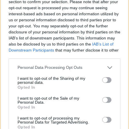
évadjának ismétlésével.
section to confirm your selection. Please note that after your
opt-out request is processed you may continue seeing
interest-based ads based on personal information utilized by
Sorozatklub
us or personal information disclosed to third parties prior to
A csatorna
SD formátumban lesz nézhető a nap 24
your opt-out. You may separately opt-out of the further
órájában, erősen női csatornaként, mely a főként
disclosure of your personal information by third parties on the
vidéken élő, 50 éven felüli korosztályt veszi célba
IAB’s list of downstream participants. This information may
sorozataival. Két saját gyártás ismétlése is átkerül
also be disclosed by us to third parties on the
IAB’s List of
ide, a
Segítség, bajban vagyok!
és a
Gyanú
Downstream Participants
that may further disclose it to other
árnyékában.
third parties.
Please note that this website/app uses one or more Google
Personal Data Processing Opt Outs
Moziklub
services and may gather and store information including but
not limited to your visit or usage behaviour. You may click to
I want to opt-out of the Sharing of my
A csatorna indítása azért érdekes, mivel a tavaly az
personal data.
grant or deny consent to Google and its third-party tags to
RTL+ átalakításával elindult RTL Három
Opted In
use your data for below specified purposes in below Google
filmcsatornaként indult, ezzel tulajdonképpen
consent section.
visszahozva a FIlm+2-t, még ha nem is hasonló
I want to opt-out of the Sale of my
Personal Data.
jellegű filmekkel. Így viszont, mivel bővülés várható,
Opted In
nem pedig csatornák megszűnése és azok helyén
indulása, három filmcsatornával is rendelkezhet az
I want to opt-out of processing my
Personal Data for Targeted Advertising.
RTL a jövőben. Ez a csatorna nem kizárólag az
Opted In