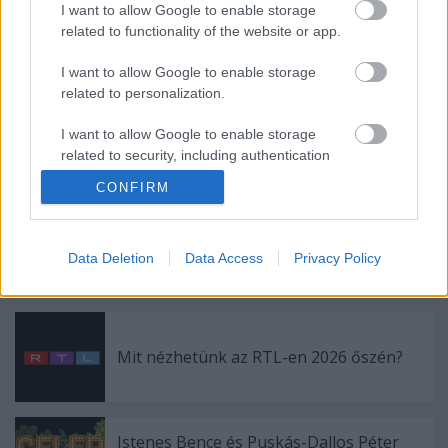
okból kifolyólag indítanak kábelcsatornákat, ha
I want to allow Google to enable storage
válaszolnak, arról is beszámolunk.
related to functionality of the website or app.
Fotó: RTL
I want to allow Google to enable storage
related to personalization.
I want to allow Google to enable storage
related to security, including authentication
functionality and fraud prevention, and other
Címkék:
RTL
Kölyökklub
RTL OTTHON
SorozatKlub
FilmKlub
CONFIRM
user protection.
Data Deletion
Data Access
Privacy Policy
Ajánlott bejegyzések:
Mit nézhetünk az RTL-en 2026 őszén?
Istenes Bence és Puskás-Dallos Péter