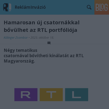
ReklámInvázió
Hamarosan új csatornákkal
bővülhet az RTL portfóliója
Kólinger Zsombor
•
2023. október 18.
Négy tematikus
csatornával bővítheti kínálatát az RTL
Magyarország.