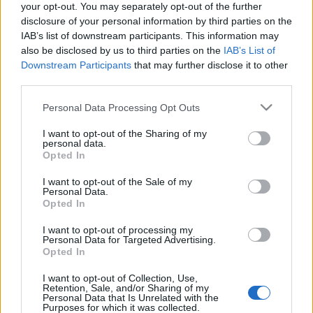
your opt-out. You may separately opt-out of the further
Manuel
: Négy évvel ezelőtt az X-Faktorban
disclosure of your personal information by third parties on the
robbant be a zenei életbe, idén megjelent
IAB’s list of downstream participants. This information may
nagylemeze, ami a tavasz közepére már
also be disclosed by us to third parties on the
IAB’s List of
négyszeres platina lemez lett, a Spotify Global
Downstream Participants
that may further disclose it to other
Debut listájának legjobb 5 albuma közé jutott
third parties.
Ők négyen tehát a The Voice Magyarország coachai,
Please note that this website/app uses one or more Google
Personal Data Processing Opt Outs
akik nem kisebb feladatra vállalkoznak, mint
services and may gather and store information including but
megtalálni csapatukba azt, aki megnyerheti a hazai
not limited to your visit or usage behaviour. You may click to
I want to opt-out of the Sharing of my
personal data.
tehetségkutatók valaha volt legnagyobb
grant or deny consent to Google and its third-party tags to
Opted In
pénznyereményét,
36 millió forintot
.
use your data for below specified purposes in below Google
consent section.
I want to opt-out of the Sale of my
A The Voice Magyarország
műsorvezetője pedig
Personal Data.
Opted In
Istenes Bence lesz
, aki izgatottan várja már, hogy
ebben az új feladatban kipróbálja magát.
I want to opt-out of processing my
Personal Data for Targeted Advertising.
Opted In
A The Voice egy énekes tehetségkutató showműsor
(ITV formátum). Ám a meghallgatások merőben
I want to opt-out of Collection, Use,
eltérnek az eddig megszokottól, hiszen itt a coachok
Retention, Sale, and/or Sharing of my
Personal Data that Is Unrelated with the
úgy választják ki a meghatározott számú
Purposes for which it was collected.