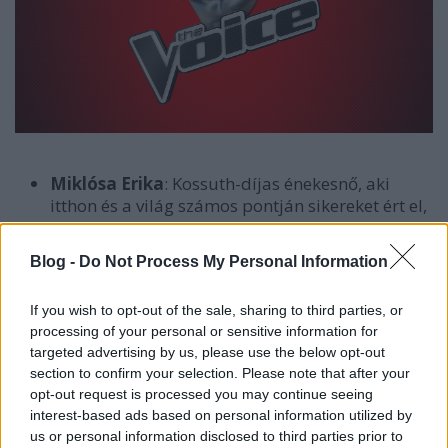
Miklósa Erika
: Kossuth-díjas énekesnő, aki
itthon és a világ számos pontján sikereket ért el,
a Milánói Scalától a New York-i Metropolitanig.
Trokán Nóri
: Junior-príma díjas színésznő,
Blog -
Do Not Process My Personal Information
akivel magyar és világhírű sorozatokban,
valamint filmekben is találkozhatunk. Nóri a
If you wish to opt-out of the sale, sharing to third parties, or
prózai szerepek mellett musicalekben is
processing of your personal or sensitive information for
főszerepeket játszik. Emellett színészkollégáival
targeted advertising by us, please use the below opt-out
kiegészülve tematikus koncertsorozattal járják
section to confirm your selection. Please note that after your
az országot.
opt-out request is processed you may continue seeing
Curtis
: Többszörös arany- és platinalemezes,
interest-based ads based on personal information utilized by
Fonogram és Bravo Otto díjas előadó-dalszerző.
us or personal information disclosed to third parties prior to