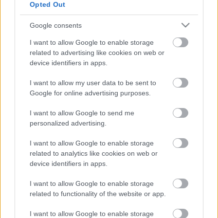
versenyzőiket, hogy az első megmérettetésen nem
Opted Out
látják, csak hallják őket, így csupán a fülükre és a
megérzésükre tudnak hagyatkozni. A versenyzőknek
Google consents
pedig elég lesz egy coachot meggyőzniük ahhoz,
I want to allow Google to enable storage
hogy továbbjussanak, ugyanis, ha az egyikük
related to advertising like cookies on web or
megfordul a versenyző felé, azzal automatikusan
device identifiers in apps.
tovább is juttatta a csapatába. Abban az esetben, ha
többen megfordulnak, a versenyző választhat, kinek
I want to allow my user data to be sent to
a csapatába szeretne kerülni. A válogatókat pedig
Google for online advertising purposes.
majd a Párbajok, a Kiütések és az Élő showk követik.
- közölte szerda délelőtt az RTL.
I want to allow Google to send me
personalized advertising.
Fotó: RTL
I want to allow Google to enable storage
related to analytics like cookies on web or
device identifiers in apps.
Címkék:
RTL
The Voice
Miklósa Erika
Trokán Nóra
Manuel
I want to allow Google to enable storage
Curtis
Istenes Bence
related to functionality of the website or app.
I want to allow Google to enable storage