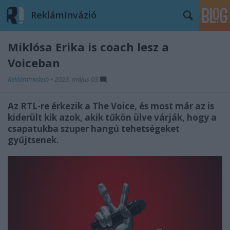
ReklámInvázió
Miklósa Erika is coach lesz a
Voiceban
ReklámInvázió
•
2023. május 03.
Az RTL-re érkezik a The Voice, és most már az is
kiderült kik azok, akik tűkön ülve várják, hogy a
csapatukba szuper hangú tehetségeket
gyűjtsenek.