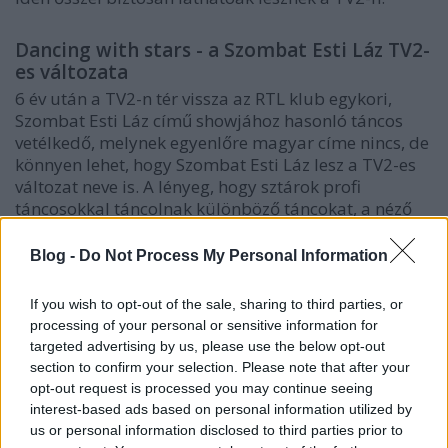
Dancing with stars - a Szombat Esti Láz TV2-
es változata
6 év után a TV2-n tér vissza az RTL klub egykori,
Szombat Esti Láz című showjához hasonló táncos
vetélkedő, melynek egyenlőre magyar címe nincs, de
könnyen lehet, hogy Szombat Esti Láz lesz a TV2-es
változat neve is. A lényeg, hogy sztárok profi
táncosokkal táncolnak különböző táncokat, a néző
szavaz, a zsűri értékel, és minden héten egy páros
búcsúzik a versenytől. Arról, hogy miért ez a lesz az
Blog -
Do Not Process My Personal Information
első, legalizált változata a műsornak
Magyarországon, már írtunk a
Mit néztünk régen?
If you wish to opt-out of the sale, sharing to third parties, or
rovat 2006-os, tavaszi részében. Visszatérve a TV2-es
processing of your personal or sensitive information for
showra, nem lennénk meglepve, ha ezt a változatot is
targeted advertising by us, please use the below opt-out
Ördög Nóra és Stohl András vezetnék...
section to confirm your selection. Please note that after your
opt-out request is processed you may continue seeing
interest-based ads based on personal information utilized by
Sztárban Sztár
us or personal information disclosed to third parties prior to
Hihetetlen módon kapott tavaly új lendületet egy