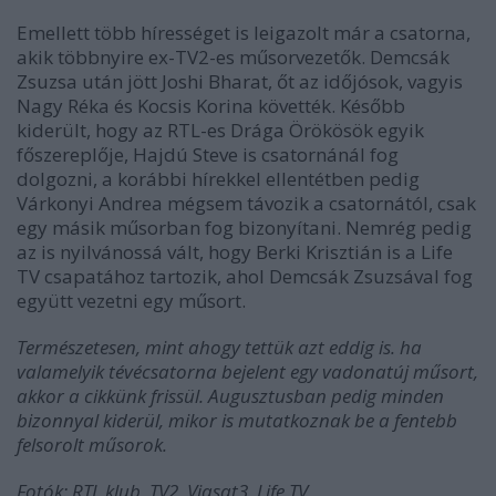
Emellett több hírességet is leigazolt már a csatorna,
akik többnyire ex-TV2-es műsorvezetők. Demcsák
Zsuzsa után jött Joshi Bharat, őt az időjósok, vagyis
Nagy Réka és Kocsis Korina követték. Később
kiderült, hogy az RTL-es Drága Örökösök egyik
főszereplője, Hajdú Steve is csatornánál fog
dolgozni, a korábbi hírekkel ellentétben pedig
Várkonyi Andrea mégsem távozik a csatornától, csak
egy másik műsorban fog bizonyítani. Nemrég pedig
az is nyilvánossá vált, hogy Berki Krisztián is a Life
TV csapatához tartozik, ahol Demcsák Zsuzsával fog
együtt vezetni egy műsort.
Természetesen, mint ahogy tettük azt eddig is. ha
valamelyik tévécsatorna bejelent egy vadonatúj műsort,
akkor a cikkünk frissül. Augusztusban pedig minden
bizonnyal kiderül, mikor is mutatkoznak be a fentebb
felsorolt műsorok.
Fotók: RTL klub, TV2, Viasat3, Life TV