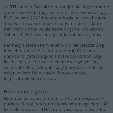
Az RTL talán műsorok szempontjából a legdrámaibb
döntéseket hozta meg, az már biztosra vehető, hogy
ÉNB Joe nem 2020-ban mutatkozik be a celebesített
Survivor műsorvezetőjeként, ugyanis az RTL klub
már márciusban bejelentette, hogy túl kockázatos
ebben a helyzetben egy egzotikus show forgatása.
Bár még biztosan nem lehet tudni, de valószínűleg
idén elmarad az X-faktor jubileumi, 10. évada is.
Ennek a forgatása ugyanis hatalmas stábot, nagy
közönséget, és több ezer jelentkezőt igényel, így
sajnos el kell fogadnunk, hogy 5 év után ismét egy
évig nem kerül képernyőre Magyarország
legnézettebb showműsora.
Házasodna a gazda
Nádai Anikó tavaly debütált a 7 év után visszatérő
párkereső-realityben, amelynek nézettsége nem volt
kiemelkedő, de az RTL három vasárnapi műsorából