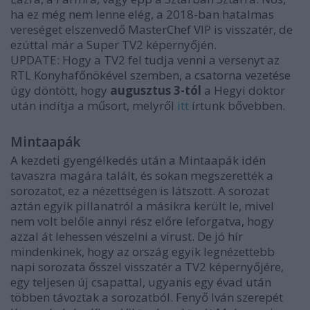
ha ez még nem lenne elég, a 2018-ban hatalmas
vereséget elszenvedő MasterChef VIP is visszatér, de
ezúttal már a Super TV2 képernyőjén.
UPDATE: Hogy a TV2 fel tudja venni a versenyt az
RTL Konyhafőnökével szemben, a csatorna vezetése
úgy döntött, hogy
augusztus 3-tól
a Hegyi doktor
után indítja a műsort, melyről
itt
írtunk bővebben.
Mintaapák
A kezdeti gyengélkedés után a Mintaapák idén
tavaszra magára talált, és sokan megszerették a
sorozatot, ez a nézettségen is látszott. A sorozat
aztán egyik pillanatról a másikra került le, mivel
nem volt belőle annyi rész előre leforgatva, hogy
azzal át lehessen vészelni a vírust. De jó hír
mindenkinek, hogy az ország egyik legnézettebb
napi sorozata ősszel visszatér a TV2 képernyőjére,
egy teljesen új csapattal, ugyanis egy évad után
többen távoztak a sorozatból. Fenyő Iván szerepét