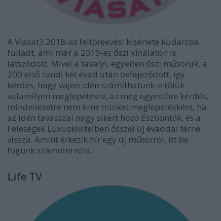
A Viasat3 2018-as feltörekvési kísérlete kudarcba
fulladt, ami már a 2019-es őszi kínálaton is
látszódott. Mivel a tavalyi, egyelten őszi műsoruk, a
200 első randi két évad után befejeződött, így
kérdés, hogy vajon idén számíthatunk-e tőlük
valamilyen meglepetésre, az még egyenlőre kérdés,
mindenesetre nem érne minket meglepetésként, ha
az idén tavasszal nagy sikert hozó Észbontók, és a
Feleségek Luxuskivitelben ősszel új évaddal térne
vissza. Amint érkezik hír egy új műsorról, itt be
fogunk számolni róla.
Life TV