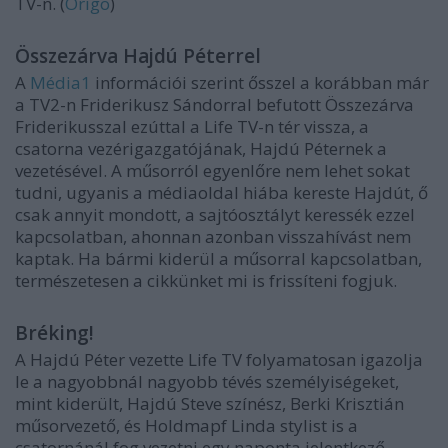
TV-n. (
Origo
)
Összezárva Hajdú Péterrel
A
Média1
információi szerint ősszel a korábban már
a TV2-n Friderikusz Sándorral befutott Összezárva
Friderikusszal ezúttal a Life TV-n tér vissza, a
csatorna vezérigazgatójának, Hajdú Péternek a
vezetésével. A műsorról egyenlőre nem lehet sokat
tudni, ugyanis a médiaoldal hiába kereste Hajdút, ő
csak annyit mondott, a sajtóosztályt keressék ezzel
kapcsolatban, ahonnan azonban visszahívást nem
kaptak. Ha bármi kiderül a műsorral kapcsolatban,
természetesen a cikkünket mi is frissíteni fogjuk.
Bréking!
A Hajdú Péter vezette Life TV folyamatosan igazolja
le a nagyobbnál nagyobb tévés személyiségeket,
mint kiderült, Hajdú Steve színész, Berki Krisztián
műsorvezető, és Holdmapf Linda stylist is a
csatornánál fog vezetni egy naponta jelentkező