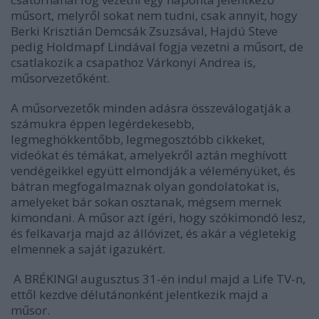
műsort, melyről sokat nem tudni, csak annyit, hogy
Berki Krisztián Demcsák Zsuzsával, Hajdú Steve
pedig Holdmapf Lindával fogja vezetni a műsort, de
csatlakozik a csapathoz Várkonyi Andrea is,
műsorvezetőként.
A műsorvezetők minden adásra összeválogatják a
számukra éppen legérdekesebb,
legmeghökkentőbb, legmegosztóbb cikkeket,
videókat és témákat, amelyekről aztán meghívott
vendégeikkel együtt elmondják a véleményüket, és
bátran megfogalmaznak olyan gondolatokat is,
amelyeket bár sokan osztanak, mégsem mernek
kimondani. A műsor azt ígéri, hogy szókimondó lesz,
és felkavarja majd az állóvizet, és akár a végletekig
elmennek a saját igazukért.
A BRÉKING! augusztus 31-én indul majd a Life TV-n,
ettől kezdve délutánonként jelentkezik majd a
műsor.