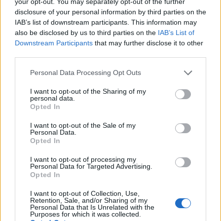
your opt-out. You may separately opt-out of the further
értelmetlen változással a TV2 showja, a Sztárban
disclosure of your personal information by third parties on the
Sztár, amelynek talent showja - mint ahogy azt fent
IAB’s list of downstream participants. This information may
már megírtuk - idén elmarad. Helyette újra visszatér
also be disclosed by us to third parties on the
IAB’s List of
az eredeti változat, új énekesekkel. Az viszont, hogy
Downstream Participants
that may further disclose it to other
az eredeti változat mennyire bizonyul a "kis pihenő"
third parties.
után sikeresnek, ősszel kiderül. Az új évad egyébként
Please note that this website/app uses one or more Google
rekordkorán, már
augusztus 30-án elindul a
Personal Data Processing Opt Outs
services and may gather and store information including but
Tények után
a TV2-n, Tilla vezetésével, és egy
not limited to your visit or usage behaviour. You may click to
I want to opt-out of the Sharing of my
megújult zsűrivel, és természetesen új énekesekkel.
personal data.
grant or deny consent to Google and its third-party tags to
Opted In
use your data for below specified purposes in below Google
A
SorozatWiki
információi szerint a megújult
consent section.
zsűriben Kökény Attila, Köllő Babett, Bereczki Zoltán,
I want to opt-out of the Sale of my
Personal Data.
valamint Papp Szabi ülnek majd.
Opted In
I want to opt-out of processing my
Nicsak, ki vagyok? - A rejtélyek színpada
Personal Data for Targeted Advertising.
2020 első felének egyik legnézettebb műsora ősszel
Opted In
visszatér a TV2 képernyőjére. A Nicsak, ki vagyok?-
I want to opt-out of Collection, Use,
ban az RTL-es Álarcos énekessel szemben az álarcos
Retention, Sale, and/or Sharing of my
hírességek nem versenyeznek egymással, mert itt az
Personal Data that Is Unrelated with the
Purposes for which it was collected.
a lényeg, hogy a két háromfős csapatból ki találja ki