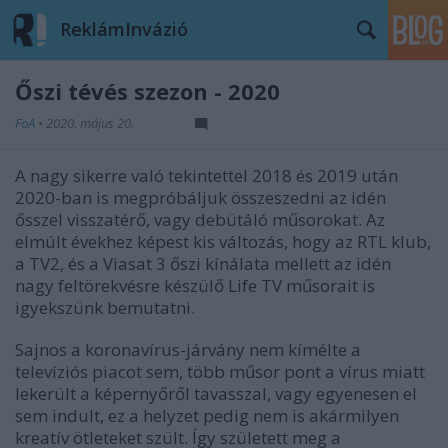
ReklámInvázió
Őszi tévés szezon - 2020
FoA
•
2020. május 20.
A nagy sikerre való tekintettel 2018 és 2019 után
2020-ban is megpróbáljuk összeszedni az idén
ősszel visszatérő, vagy debütáló műsorokat. Az
elmúlt évekhez képest kis változás, hogy az RTL klub,
a TV2, és a Viasat 3 őszi kínálata mellett az idén
nagy feltörekvésre készülő Life TV műsorait is
igyekszünk bemutatni.
Sajnos a koronavírus-járvány nem kímélte a
televíziós piacot sem, több műsor pont a vírus miatt
lekerült a képernyőről tavasszal, vagy egyenesen el
sem indult, ez a helyzet pedig nem is akármilyen
kreatív ötleteket szült. Így született meg a