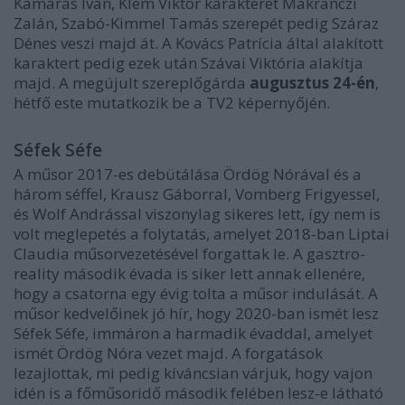
Kamarás Iván, Klem Viktor karakterét Makranczi
Zalán, Szabó-Kimmel Tamás szerepét pedig Száraz
Dénes veszi majd át. A Kovács Patrícia által alakított
karaktert pedig ezek után Szávai Viktória alakítja
majd. A megújult szereplőgárda
augusztus 24-én
,
hétfő este mutatkozik be a TV2 képernyőjén.
Séfek Séfe
A műsor 2017-es debütálása Ördög Nórával és a
három séffel, Krausz Gáborral, Vomberg Frigyessel,
és Wolf Andrással viszonylag sikeres lett, így nem is
volt meglepetés a folytatás, amelyet 2018-ban Liptai
Claudia műsorvezetésével forgattak le. A gasztro-
reality második évada is siker lett annak ellenére,
hogy a csatorna egy évig tolta a műsor indulását. A
műsor kedvelőinek jó hír, hogy 2020-ban ismét lesz
Séfek Séfe, immáron a harmadik évaddal, amelyet
ismét Ördög Nóra vezet majd. A forgatások
lezajlottak, mi pedig kíváncsian várjuk, hogy vajon
idén is a főműsoridő második felében lesz-e látható