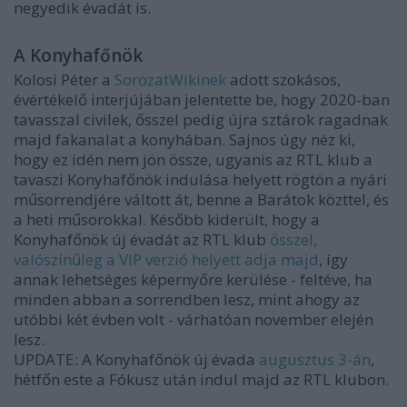
negyedik évadát is.
A Konyhafőnök
Kolosi Péter a
SorozatWikinek
adott szokásos,
évértékelő interjújában jelentette be, hogy 2020-ban
tavasszal civilek, ősszel pedig újra sztárok ragadnak
majd fakanalat a konyhában. Sajnos úgy néz ki,
hogy ez idén nem jön össze, ugyanis az RTL klub a
tavaszi Konyhafőnök indulása helyett rögtön a nyári
műsorrendjére váltott át, benne a Barátok közttel, és
a heti műsorokkal. Később kiderült, hogy a
Konyhafőnök új évadát az RTL klub
ősszel,
valószínűleg a VIP verzió helyett adja majd
, így
annak lehetséges képernyőre kerülése - feltéve, ha
minden abban a sorrendben lesz, mint ahogy az
utóbbi két évben volt - várhatóan november elején
lesz.
UPDATE: A Konyhafőnök új évada
augusztus 3-án
,
hétfőn este a Fókusz után indul majd az RTL klubon.