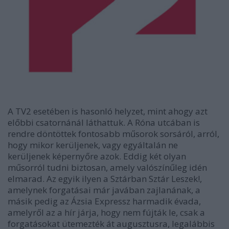
A TV2 esetében is hasonló helyzet, mint ahogy azt
előbbi csatornánál láthattuk. A Róna utcában is
rendre döntöttek fontosabb műsorok sorsáról, arról,
hogy mikor kerüljenek, vagy egyáltalán ne
kerüljenek képernyőre azok. Eddig két olyan
műsorról tudni biztosan, amely valószínűleg idén
elmarad. Az egyik ilyen a Sztárban Sztár Leszek!,
amelynek forgatásai már javában zajlanának, a
másik pedig az Ázsia Expressz harmadik évada,
amelyről az a hír járja, hogy nem fújták le, csak a
forgatásokat ütemezték át augusztusra, legalábbis