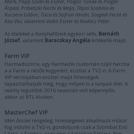
Márk, Papp Szabi és Eszter, Polgár Tünde és Polgár
Árpád, Pribelszki Norbi és Maja, Tápai Szabina és
Kucsera Gábor, Tücsi és Sofron István, Szegedi Fecsó és
Kiss Vivi,
valamint
Valkó Eszter és Radócz Péter.
Az ételeket a Konyhafőnök egykori séfe,
Bernáth
József
, valamint
Baracskay Angéla
értékelik majd.
Farm VIP
Harmadszorra, egy harmadik csatornán száll harcba
a a Farm a nézők kegyeiért, ezúttal a TV2-n. A Farm
VIP verziójában ezúttal majd hírességek
tapasztalhatják meg, hogy milyen is a tanyasi élet. A
reality legutóbb 2016 tavaszán volt képernyőn,
akkor az RTL klubon.
MasterChef VIP
Idén ősszel rengeteg, hírességeket alkalmazó műsor
fog indulni a TV2-n, gondoljunk csak a Szombat Esti
Lázra, a Farmra, vagy épp a Sztárban Sztárra. Nos,