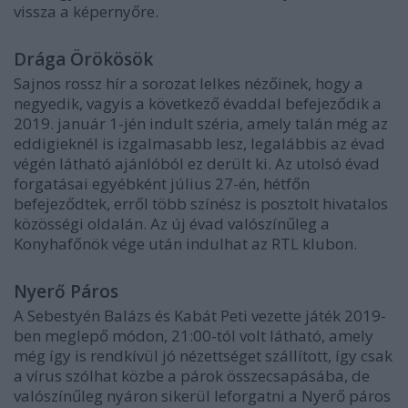
vissza a képernyőre.
Drága Örökösök
Sajnos rossz hír a sorozat lelkes nézőinek, hogy a
negyedik, vagyis a következő évaddal befejeződik a
2019. január 1-jén indult széria, amely talán még az
eddigieknél is izgalmasabb lesz, legalábbis az évad
végén látható ajánlóból ez derült ki. Az utolsó évad
forgatásai egyébként július 27-én, hétfőn
befejeződtek, erről több színész is posztolt hivatalos
közösségi oldalán. Az új évad valószínűleg a
Konyhafőnök vége után indulhat az RTL klubon.
Nyerő Páros
A Sebestyén Balázs és Kabát Peti vezette játék 2019-
ben meglepő módon, 21:00-tól volt látható, amely
még így is rendkívül jó nézettséget szállított, így csak
a vírus szólhat közbe a párok összecsapásába, de
valószínűleg nyáron sikerül leforgatni a Nyerő páros