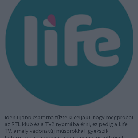
Idén újabb csatorna tűzte ki céljául, hogy megpróbál
az RTL klub és a TV2 nyomába érni, ez pedig a Life
TV, amely vadonatúj műsorokkal igyekszik
feltornázni az amúgy nagyon gyenge nézettségét.