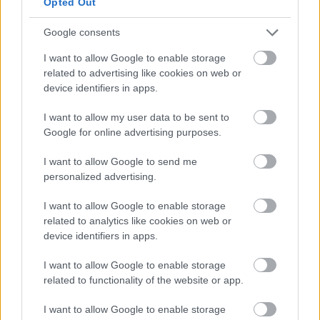
Opted Out
többször, hogy ki is van pontosan a maszk alatt. A
TV2 maszkos showja összességében jó számokat
Google consents
produkált, viszont az RTL-es showval közös sávban
I want to allow Google to enable storage
rendre kikapott a Nicsak, ki vagyok? - A rejtélyek
related to advertising like cookies on web or
színpada.
device identifiers in apps.
Bödörék
I want to allow my user data to be sent to
A Stohl András főszereplésével készült sorozat első,
Google for online advertising purposes.
váratlanul leadott első része hatalmas sikernek
I want to allow Google to send me
könyvelhető el, de mint ahogy azt sok műsor
personalized advertising.
esetében is számtalanszor elmondtuk, most is
megtesszük, hogy csak az első adás számait látván
I want to allow Google to enable storage
nem kell elkönyvelni az abszolút sikert. A sorozat
related to analytics like cookies on web or
egyébként többnyire negatív értékelést kapott a
device identifiers in apps.
szakmától, és nagy részben a közönségtől is, de
persze, ettől még lehet sikeres, ősszel minden ki fog
I want to allow Google to enable storage
derülni. A sorozat
szeptember 5-től minden
related to functionality of the website or app.
szombat este
a Tények Plusz után tér vissza a
képernyőre.
I want to allow Google to enable storage