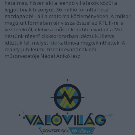
hatalmas, hiszen aki a leendő villalakók közül a
legjobbnak bizonyul, 36 millió forinttal lesz
gazdagabb! - áll a csatorna közleményében. A műsor
megújult formában tér vissza ősszel az RTL II-re, a
kezdetekről, illetve a műsor korábbi évadait a Mit
néztünk régen? cikksorozatban idézzük, illetve
idéztük fel, melyet
ide
kattintva megtekinthettek. A
reality jubileumi, tizedik évadának női
műsorvezetője Nádai Anikó lesz.