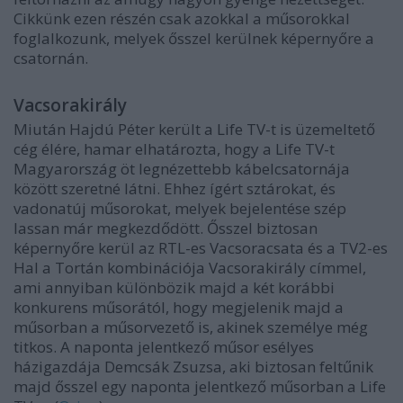
Cikkünk ezen részén csak azokkal a műsorokkal
foglalkozunk, melyek ősszel kerülnek képernyőre a
csatornán.
Vacsorakirály
Miután Hajdú Péter került a Life TV-t is üzemeltető
cég élére, hamar elhatározta, hogy a Life TV-t
Magyarország öt legnézettebb kábelcsatornája
között szeretné látni. Ehhez ígért sztárokat, és
vadonatúj műsorokat, melyek bejelentése szép
lassan már megkezdődött. Ősszel biztosan
képernyőre kerül az RTL-es Vacsoracsata és a TV2-es
Hal a Tortán kombinációja Vacsorakirály címmel,
ami annyiban különbözik majd a két korábbi
konkurens műsorától, hogy megjelenik majd a
műsorban a műsorvezető is, akinek személye még
titkos. A naponta jelentkező műsor esélyes
házigazdája Demcsák Zsuzsa, aki biztosan feltűnik
majd ősszel egy naponta jelentkező műsorban a Life