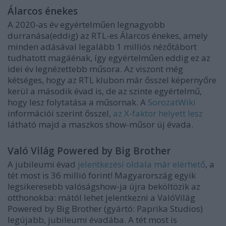
Álarcos énekes
A 2020-as év egyértelműen legnagyobb
durranása(eddig) az RTL-es Álarcos énekes, amely
minden adásával legalább 1 milliós nézőtábort
tudhatott magáénak, így egyértelműen eddig ez az
idei év legnézettebb műsora. Az viszont még
kétséges, hogy az RTL klubon már ősszel képernyőre
kerül a második évad is, de az szinte egyértelmű,
hogy lesz folytatása a műsornak. A
SorozatWiki
információi szerint ősszel,
az X-faktor helyett lesz
látható majd a maszkos show-műsor új évada.
Való Világ Powered by Big Brother
A jubileumi évad
jelentkezési oldala már elérhető
, a
tét most is 36 millió forint! Magyarország egyik
legsikeresebb valóságshow-ja újra beköltözik az
otthonokba: mától lehet jelentkezni a ValóVilág
Powered by Big Brother (gyártó: Paprika Studios)
legújabb, jubileumi évadába. A tét most is