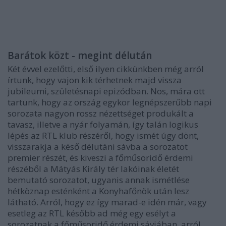
Barátok közt - megint délután
Két évvel ezelőtti, első ilyen cikkünkben még arról
írtunk, hogy vajon kik térhetnek majd vissza
jubileumi, születésnapi epizódban. Nos, mára ott
tartunk, hogy az ország egykor legnépszerűbb napi
sorozata nagyon rossz nézettséget produkált a
tavasz, illetve a nyár folyamán, így talán logikus
lépés az RTL klub részéről, hogy ismét úgy dönt,
visszarakja a késő délutáni sávba a sorozatot
premier részét, és kiveszi a főműsoridő érdemi
részéből a Mátyás Király tér lakóinak életét
bemutató sorozatot, ugyanis annak ismétlése
hétköznap esténként a Konyhafőnök után lesz
látható. Arról, hogy ez így marad-e idén már, vagy
esetleg az RTL később ad még egy esélyt a
sorozatnak a főműsoridő érdemi sávjában, arról