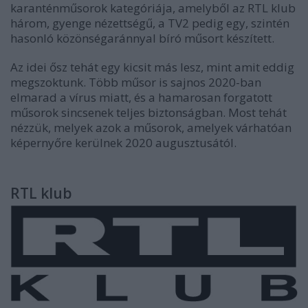
karanténműsorok kategóriája, amelyből az RTL klub
három, gyenge nézettségű, a TV2 pedig egy, szintén
hasonló közönségaránnyal bíró műsort készített.
Az idei ősz tehát egy kicsit más lesz, mint amit eddig
megszoktunk. Több műsor is sajnos 2020-ban
elmarad a vírus miatt, és a hamarosan forgatott
műsorok sincsenek teljes biztonságban. Most tehát
nézzük, melyek azok a műsorok, amelyek várhatóan
képernyőre kerülnek 2020 augusztusától.
RTL klub