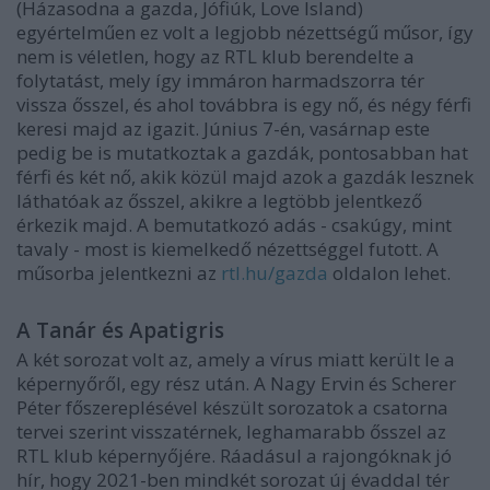
(Házasodna a gazda, Jófiúk, Love Island)
egyértelműen ez volt a legjobb nézettségű műsor, így
nem is véletlen, hogy az RTL klub berendelte a
folytatást, mely így immáron harmadszorra tér
vissza ősszel, és ahol továbbra is egy nő, és négy férfi
keresi majd az igazit. Június 7-én, vasárnap este
pedig be is mutatkoztak a gazdák, pontosabban hat
férfi és két nő, akik közül majd azok a gazdák lesznek
láthatóak az ősszel, akikre a legtöbb jelentkező
érkezik majd. A bemutatkozó adás - csakúgy, mint
tavaly - most is kiemelkedő nézettséggel futott. A
műsorba jelentkezni az
rtl.hu/gazda
oldalon lehet.
A Tanár és Apatigris
A két sorozat volt az, amely a vírus miatt került le a
képernyőről, egy rész után. A Nagy Ervin és Scherer
Péter főszereplésével készült sorozatok a csatorna
tervei szerint visszatérnek, leghamarabb ősszel az
RTL klub képernyőjére. Ráadásul a rajongóknak jó
hír, hogy 2021-ben mindkét sorozat új évaddal tér