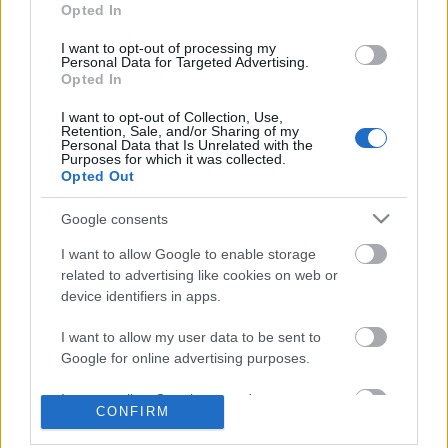
Opted In
I want to opt-out of processing my
Personal Data for Targeted Advertising.
Opted In
I want to opt-out of Collection, Use,
Retention, Sale, and/or Sharing of my
Personal Data that Is Unrelated with the
Ajánlott bejegyzések:
Purposes for which it was collected.
Opted Out
TV2 Híradó és Aktív - Már hétfőtől
Google consents
indulnak a TV2 új hírműsorai
I want to allow Google to enable storage
related to advertising like cookies on web or
device identifiers in apps.
Tíz év után visszatérhet az Aktív a TV2-re
I want to allow my user data to be sent to
Google for online advertising purposes.
I want to allow Google to send me
CONFIRM
Alig pár hét, és újra lesznek híradók a
personalized advertising.
közmédiában