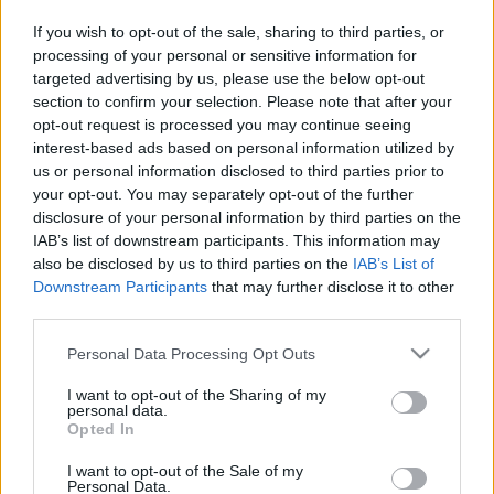
23:20 Heti sorozatok, filmek, műsorok
If you wish to opt-out of the sale, sharing to third parties, or
Így elsőre nagyon erősnek tűnnek, de ebbe majd az
processing of your personal or sensitive information for
RTL-nek is lesz beleszólása, személy szerint
targeted advertising by us, please use the below opt-out
drukkolok az Áll az Alku-nak, és biztos nézni fogom,
section to confirm your selection. Please note that after your
opt-out request is processed you may continue seeing
remélem ti is!
interest-based ads based on personal information utilized by
us or personal information disclosed to third parties prior to
your opt-out. You may separately opt-out of the further
disclosure of your personal information by third parties on the
IAB’s list of downstream participants. This information may
also be disclosed by us to third parties on the
IAB’s List of
Downstream Participants
that may further disclose it to other
third parties.
Please note that this website/app uses one or more Google
Personal Data Processing Opt Outs
services and may gather and store information including but
not limited to your visit or usage behaviour. You may click to
I want to opt-out of the Sharing of my
personal data.
grant or deny consent to Google and its third-party tags to
Opted In
use your data for below specified purposes in below Google
consent section.
I want to opt-out of the Sale of my
Fotó/tv2.hu
Personal Data.